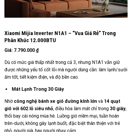
Xiaomi Mijia Inverter N1A1 – “Vua Giá Rẻ” Trong
Phân Khúc 12.000BTU
Giá: 7.790.000 ₫
Dù có mức giá thấp nhất trong cả 3, nhưng N1A1 vẫn giữ
được những yếu tố cốt lõi mà người dùng cần: làm lạnh/sưởi
ấm tốt, tiết kiệm điện, và độ bền cao.
Mát Lạnh Trong 30 Giây
Nhờ
công nghệ bánh xe gió đường kính lớn
và
14 quạt
gió với 602 lỗ siêu nhỏ
, điều hòa làm mát chỉ trong
30 giây
,
thổi bay cái nóng mùa hè. Luồng gió mềm mại, tuần hoàn
trên-dưới, không gây lạnh buốt, đặc biệt thân thiện với trẻ
nhỏ, người già, hay người nhạy cảm.