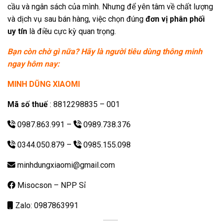
cầu và ngân sách của mình. Nhưng để yên tâm về chất lượng
và dịch vụ sau bán hàng, việc chọn đúng
đơn vị phân phối
uy tín
là điều cực kỳ quan trọng.
Bạn còn chờ gì nữa? Hãy là người tiêu dùng thông minh
ngay hôm nay:
MINH DŨNG XIAOMI
Mã số thuế
: 8812298835 – 001
0987.863.991
–
0989.738.376
0344.050.879
–
0985.155.098
minhdungxiaomi@gmail.com
Misocson – NPP Sỉ
Zalo: 0987863991