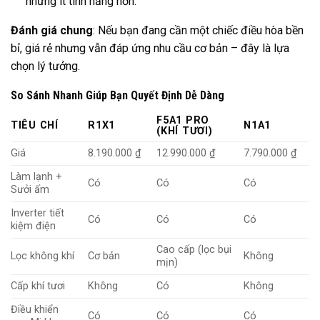
nhưng ít tính năng hơn.
Đánh giá chung
: Nếu bạn đang cần một chiếc điều hòa bền
bỉ, giá rẻ nhưng vẫn đáp ứng nhu cầu cơ bản – đây là lựa
chọn lý tưởng.
So Sánh Nhanh Giúp Bạn Quyết Định Dễ Dàng
F5A1 PRO
TIÊU CHÍ
R1X1
N1A1
(KHÍ TƯƠI)
Giá
8.190.000 ₫
12.990.000 ₫
7.790.000 ₫
Làm lạnh +
Có
Có
Có
Sưởi ấm
Inverter tiết
Có
Có
Có
kiệm điện
Cao cấp (lọc bụi
Lọc không khí
Cơ bản
Không
mịn)
Cấp khí tươi
Không
Có
Không
Điều khiển
Có
Có
Có