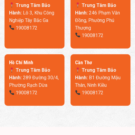
Trung Tâm Bảo
Trung Tâm Bảo
Hành:
Lô 3, Khu Công
Hành:
246 Phạm Văn
Nghiệp Tây Bắc Ga
Đồng, Phường Phú
19008172
Thượng
19008172
​Hồ Chí Minh
Cần Thơ
Trung Tâm Bảo
Trung Tâm Bảo
Hành:
289 Đường 30/4,
Hành:
B1 Đường Mậu
Phường Rạch Dừa
Thân, Ninh Kiều
19008172
19008172