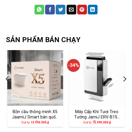
SẢN PHẨM BÁN CHẠY
-34%
Bồn cầu thông minh X5
Máy Cấp Khí Tươi Treo
JaamiJ Smart bản quốc
Tường JamiJ ERV-B150
tế
Pro
Giá từ:
13.990.000
₫
Giá từ:
15.990.000
₫