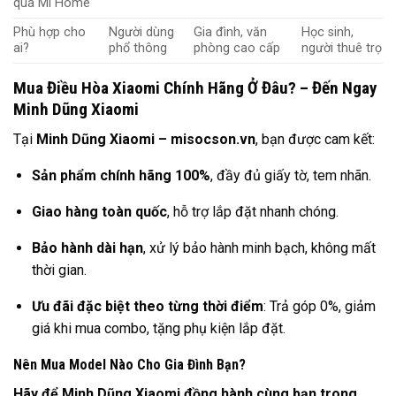
qua Mi Home
Phù hợp cho
Người dùng
Gia đình, văn
Học sinh,
ai?
phổ thông
phòng cao cấp
người thuê trọ
Mua Điều Hòa Xiaomi Chính Hãng Ở Đâu? – Đến Ngay
Minh Dũng Xiaomi
Tại
Minh Dũng Xiaomi
– misocson.vn
, bạn được cam kết:
Sản phẩm chính hãng 100%
, đầy đủ giấy tờ, tem nhãn.
Giao hàng toàn quốc
, hỗ trợ lắp đặt nhanh chóng.
Bảo hành dài hạn
, xử lý bảo hành minh bạch, không mất
thời gian.
Ưu đãi đặc biệt theo từng thời điểm
: Trả góp 0%, giảm
giá khi mua combo, tặng phụ kiện lắp đặt.
Nên Mua Model Nào Cho Gia Đình Bạn?
Hãy để
Minh Dũng Xiaomi
đồng hành cùng bạn trong