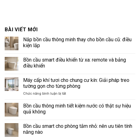
BÀI VIẾT MỚI
Nắp bồn cầu thông minh thay cho bồn cầu cũ: điều
kiện lắp
Không
có
Bồn cầu smart điều khiển từ xa: remote và bảng
bình
luận
điều khiển
ở
Nắp
Không
bồn
có
Máy cấp khí tươi cho chung cư kín: Giải pháp treo
cầu
bình
thông
luận
tường gọn cho từng phòng
minh
ở
thay
Bồn
ở
Chức năng bình luận bị tắt
cho
cầu
Máy
bồn
smart
cấp
cầu
điều
Bồn cầu thông minh tiết kiệm nước có thật sự hiệu
cũ:
khiển
khí
quả không
điều
từ
tươi
kiện
xa:
Không
cho
lắp
remote
có
và
Bồn cầu smart cho phòng tắm nhỏ: nên ưu tiên tính
chung
bình
bảng
luận
cư
năng nào
điều
ở
kín:
khiển
Bồn
Không