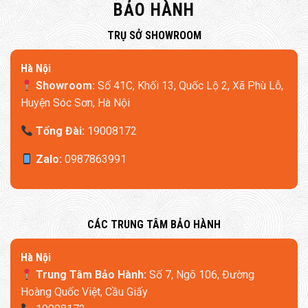
BẢO HÀNH
​TRỤ SỞ SHOWROOM
Hà Nội
Showroom:
Số 41C, Khối 13, Quốc Lộ 2, Xã Phù Lỗ,
Huyện Sóc Sơn, Hà Nội
Tổng Đài:
19008172
Zalo:
0987863991
​CÁC TRUNG TÂM BẢO HÀNH
​Hà Nội
Trung Tâm Bảo Hành:
Số 7, Ngõ 106, Đường
Hoàng Quốc Việt, Cầu Giấy