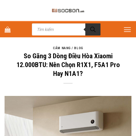
Bỏ
qua
nội
Tìm
dung
kiếm
sản
phẩm
CẨM NANG / BLOG
So Găng 3 Dòng Điều Hòa Xiaomi
12.000BTU: Nên Chọn R1X1, F5A1 Pro
Hay N1A1?