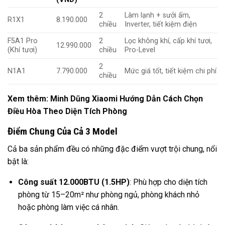
2
Làm lạnh + sưởi ấm,
R1X1
8.190.000
chiều
Inverter, tiết kiệm điện
F5A1 Pro
2
Lọc không khí, cấp khí tươi,
12.990.000
(Khí tươi)
chiều
Pro-Level
2
N1A1
7.790.000
Mức giá tốt, tiết kiệm chi phí
chiều
Xem thêm:
Minh Dũng Xiaomi Hướng Dẫn Cách Chọn
Điều Hòa Theo Diện Tích Phòng
Điểm Chung Của Cả 3 Model
Cả ba sản phẩm đều có những đặc điểm vượt trội chung, nổi
bật là:
Công suất 12.000BTU (1.5HP)
: Phù hợp cho diện tích
phòng từ 15–20m² như phòng ngủ, phòng khách nhỏ
hoặc phòng làm việc cá nhân.