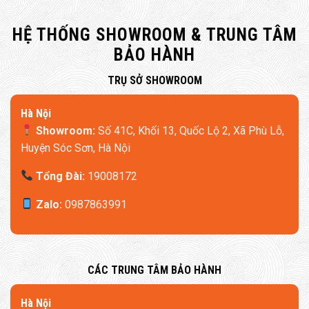
HỆ THỐNG SHOWROOM & TRUNG TÂM
BẢO HÀNH
​TRỤ SỞ SHOWROOM
Hà Nội
Showroom:
Số 41C, Khối 13, Quốc Lộ 2, Xã Phù Lỗ,
Huyện Sóc Sơn, Hà Nội
Tổng Đài:
19008172
Zalo:
0987863991
​CÁC TRUNG TÂM BẢO HÀNH
​Hà Nội