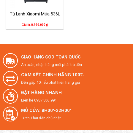
Tủ Lạnh Xiaomi Mijia 536L
Giá từ:
8.990.000
₫
GIAO HÀNG COD TOÀN QUỐC
An toàn, nhận hàng mới phải trả tiền
CAM KẾT CHÍNH HÃNG 100%
Đền gấp 10 nếu phát hiện hàng giả
ĐẶT HÀNG NHANH
Liên hệ 0987.863.991
MỞ CỬA: 8H00'-22H00'
Từ thứ hai đến chủ nhật