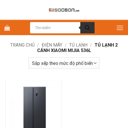
Bỏ
qua
nội
Tìm
dung
kiếm
sản
phẩm
TRANG CHỦ
/
ĐIỆN MÁY
/
TỦ LẠNH
/
TỦ LẠNH 2
CÁNH XIAOMI MIJIA 536L