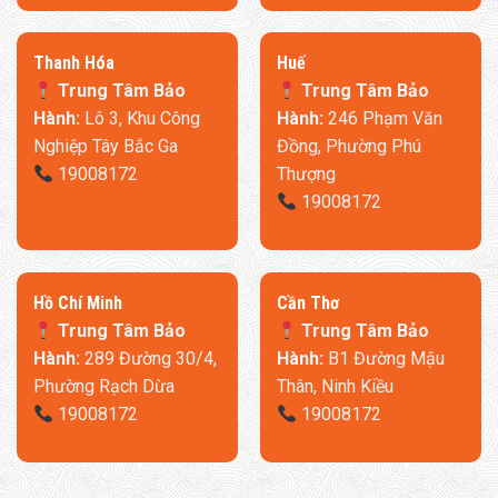
Thanh Hóa
​Huế
Trung Tâm Bảo
Trung Tâm Bảo
Hành:
Lô 3, Khu Công
Hành:
246 Phạm Văn
Nghiệp Tây Bắc Ga
Đồng, Phường Phú
19008172
Thượng
19008172
​Hồ Chí Minh
Cần Thơ
Trung Tâm Bảo
Trung Tâm Bảo
Hành:
289 Đường 30/4,
Hành:
B1 Đường Mậu
Phường Rạch Dừa
Thân, Ninh Kiều
19008172
19008172