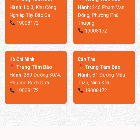
Trung Tâm Bảo
Trung Tâm Bảo
Hành:
Lô 3, Khu Công
Hành:
246 Phạm Văn
Nghiệp Tây Bắc Ga
Đồng, Phường Phú
19008172
Thượng
19008172
​Hồ Chí Minh
Cần Thơ
Trung Tâm Bảo
Trung Tâm Bảo
Hành:
289 Đường 30/4,
Hành:
B1 Đường Mậu
Phường Rạch Dừa
Thân, Ninh Kiều
19008172
19008172