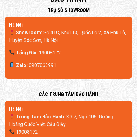
​TRỤ SỞ SHOWROOM
Hà Nội
Showroom:
Số 41C, Khối 13, Quốc Lộ 2, Xã Phù Lỗ,
Huyện Sóc Sơn, Hà Nội
Tổng Đài:
19008172
Zalo:
0987863991
​CÁC TRUNG TÂM BẢO HÀNH
​Hà Nội
Trung Tâm Bảo Hành:
Số 7, Ngõ 106, Đường
Hoàng Quốc Việt, Cầu Giấy
19008172