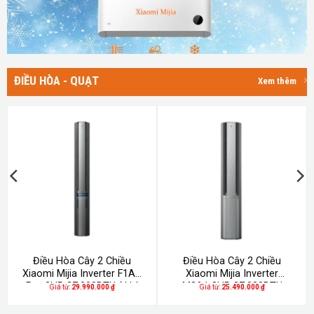
ĐIỀU HÒA - QUẠT
Xem thêm
Điều Hòa Cây 2 Chiều
Điều Hòa Cây 2 Chiều
Xiaomi Mijia Inverter F1A1
Xiaomi Mijia Inverter
Pro 3HP 27.000BTU ( khí
M3A1 3HP 27.000BTU
Giá từ:
29.990.000
₫
Giá từ:
25.490.000
₫
tươi – lọc không khí )