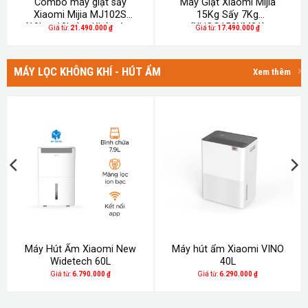
Combo máy giặt sấy
Máy Giặt Xiaomi Mijia
Xiaomi Mijia MJ102S
15Kg Sấy 7Kg
(10kg+10kg) – Khử trùng
(XHQG150XM21)
Giá từ:
21.490.000
₫
Giá từ:
17.490.000
₫
UVC, tạo hương thơm
MÁY LỌC KHÔNG KHÍ - HÚT ẨM
Xem thêm
Máy Hút Ẩm Xiaomi New
Máy hút ẩm Xiaomi VINO
Widetech 60L
40L
Giá từ:
6.790.000
₫
Giá từ:
6.290.000
₫