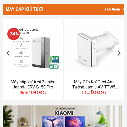
MÁY CẤP KHÍ TƯƠI
Xem thêm
-34%
Máy cấp khí tươi 2 chiều
Máy Cấp Khí Tươi Âm
JaamiJ ERV-B150 Pro
Tường JamiJ AV-TTW5
Pro
Giá từ:
15.990.000
₫
Giá từ:
3.950.000
₫