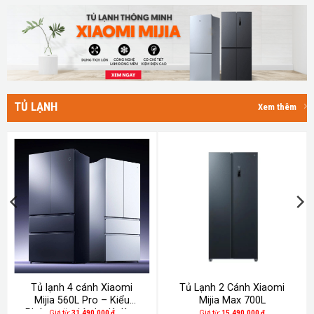
TỦ LẠNH
Xem thêm
Tủ lạnh 4 cánh Xiaomi
Tủ Lạnh 2 Cánh Xiaomi
Mijia 560L Pro – Kiểu
Mijia Max 700L
Pháp, mặt đá pha lê, làm
Giá từ:
31.490.000
₫
Giá từ:
15.490.000
₫