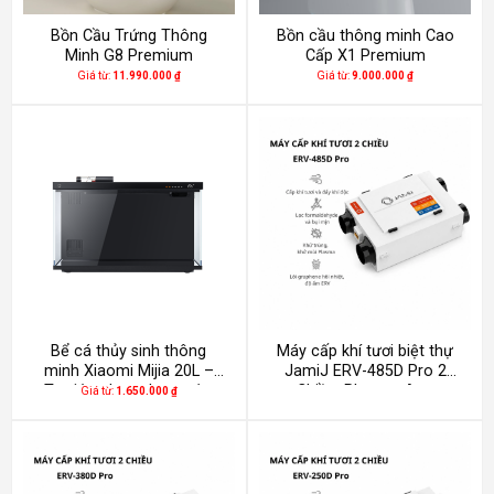
Bồn Cầu Trứng Thông
Bồn cầu thông minh Cao
Minh G8 Premium
Cấp X1 Premium
Giá từ:
11.990.000
₫
Giá từ:
9.000.000
₫
Bể cá thủy sinh thông
Máy cấp khí tươi biệt thự
minh Xiaomi Mijia 20L –
JamiJ ERV-485D Pro 2
Tự động bơm, lọc nước,
Chiều, Plasma, App
Giá từ:
1.650.000
₫
cho cá ăn tự động
Xiaomi