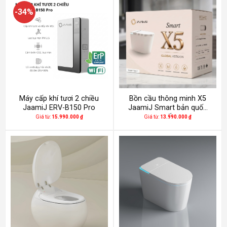
-34%
Máy cấp khí tươi 2 chiều
Bồn cầu thông minh X5
JaamiJ ERV-B150 Pro
JaamiJ Smart bản quốc
tế
Giá từ:
15.990.000
₫
Giá từ:
13.990.000
₫