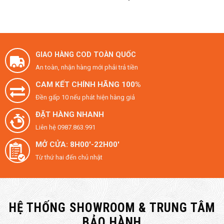
GIAO HÀNG COD TOÀN QUỐC
An toàn, nhận hàng mới phải trả tiền
CAM KẾT CHÍNH HÃNG 100%
Đền gấp 10 nếu phát hiện hàng giả
ĐẶT HÀNG NHANH
Liên hệ 0987.863.991
MỞ CỬA: 8H00'-22H00'
Từ thứ hai đến chủ nhật
HỆ THỐNG SHOWROOM & TRUNG TÂM
BẢO HÀNH