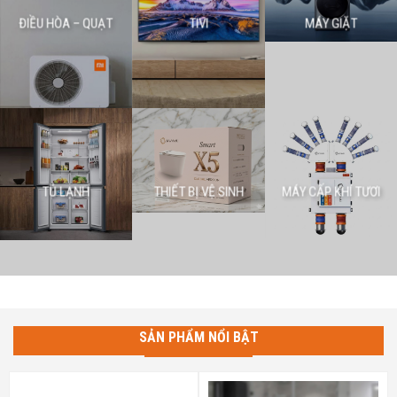
ĐIỀU HÒA – QUẠT
TIVI
MÁY GIẶT
TỦ LẠNH
THIẾT BỊ VỆ SINH
MÁY CẤP KHÍ TƯƠI
SẢN PHẨM NỔI BẬT