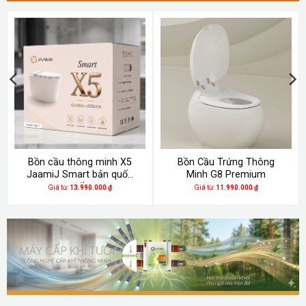
Bồn cầu thông minh X5
Bồn Cầu Trứng Thông
JaamiJ Smart bản quốc
Minh G8 Premium
tế
Giá từ:
13.990.000
₫
Giá từ:
11.990.000
₫