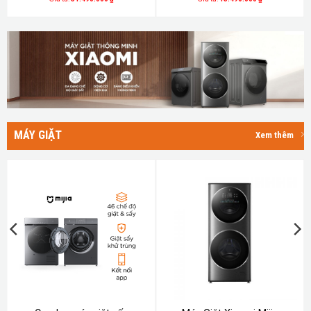
đá tự động, làm lạnh kép
MÁY GIẶT
Xem thêm