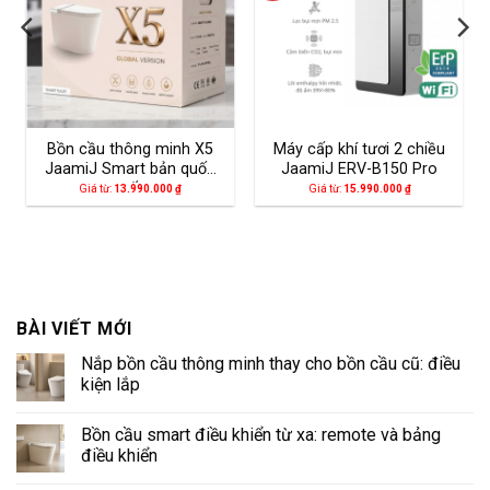
Bồn cầu thông minh X5
Máy cấp khí tươi 2 chiều
JaamiJ Smart bản quốc
JaamiJ ERV-B150 Pro
tế
Giá từ:
13.990.000
₫
Giá từ:
15.990.000
₫
BÀI VIẾT MỚI
Nắp bồn cầu thông minh thay cho bồn cầu cũ: điều
kiện lắp
Không
có
Bồn cầu smart điều khiển từ xa: remote và bảng
bình
luận
điều khiển
ở
Nắp
Không