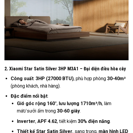
2. Xiaomi Star Satin Silver 3HP M3A1 – Đại diện điều hòa cây
Công suất
:
3HP (27000 BTU)
, phù hợp phòng
30-40m²
(phòng khách, nhà hàng).
Đặc điểm nổi bật
:
Gió góc rộng 160°
,
lưu lượng 1710m³/h
, làm
mát/sưởi ấm trong
30-60 giây
.
Inverter
,
APF 4.62
, tiết kiệm
30% điện năng
.
Thiết kế Star Satin Silver
, sang trọng,
màn hình LED