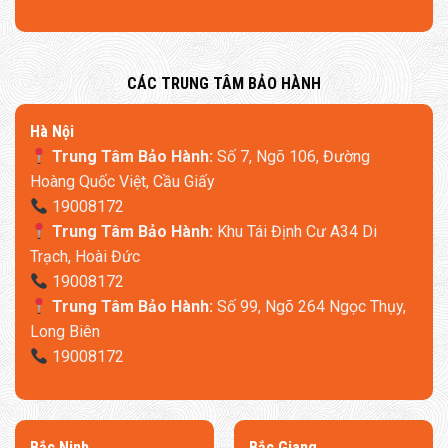
​CÁC TRUNG TÂM BẢO HÀNH
​Hà Nội
Trung Tâm Bảo Hành:
Số 7, Ngõ 106, Đường
Hoàng Quốc Việt, Cầu Giấy
19008172
Trung Tâm Bảo Hành:
Khu Tái Định Cư A34 Di
Trạch, Hoài Đức
19008172
Trung Tâm Bảo Hành:
Số 99, Ngõ 264 Ngọc Thụy,
Long Biên
19008172
​Bắc Ninh
​Bắc Giang