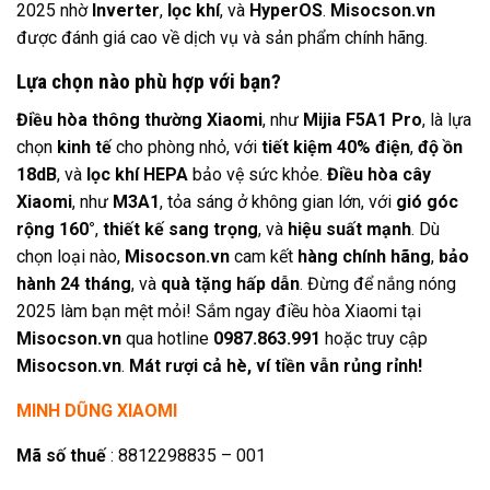
2025 nhờ
Inverter
,
lọc khí
, và
HyperOS
.
Misocson.vn
được đánh giá cao về dịch vụ và sản phẩm chính hãng.
Lựa chọn nào phù hợp với bạn?
Điều hòa thông thường Xiaomi
, như
Mijia F5A1 Pro
, là lựa
chọn
kinh tế
cho phòng nhỏ, với
tiết kiệm 40% điện
,
độ ồn
18dB
, và
lọc khí HEPA
bảo vệ sức khỏe.
Điều hòa cây
Xiaomi
, như
M3A1
, tỏa sáng ở không gian lớn, với
gió góc
rộng 160°
,
thiết kế sang trọng
, và
hiệu suất mạnh
. Dù
chọn loại nào,
Misocson.vn
cam kết
hàng chính hãng
,
bảo
hành 24 tháng
, và
quà tặng hấp dẫn
. Đừng để nắng nóng
2025 làm bạn mệt mỏi! Sắm ngay điều hòa Xiaomi tại
Misocson.vn
qua hotline
0987.863.991
hoặc truy cập
Misocson.vn
.
Mát rượi cả hè, ví tiền vẫn rủng rỉnh!
MINH DŨNG XIAOMI
Mã số thuế
: 8812298835 – 001