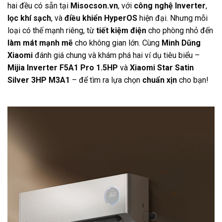
hai đều có sẵn tại
Misocson.vn
, với
công nghệ Inverter
,
lọc khí sạch
, và
điều khiển HyperOS
hiện đại. Nhưng mỗi
loại có thế mạnh riêng, từ
tiết kiệm điện
cho phòng nhỏ đến
làm mát mạnh mẽ
cho không gian lớn. Cùng
Minh Dũng
Xiaomi
đánh giá chung và khám phá hai ví dụ tiêu biểu –
Mijia Inverter F5A1 Pro 1.5HP
và
Xiaomi Star Satin
Silver 3HP M3A1
– để tìm ra lựa chọn
chuẩn xịn
cho bạn!