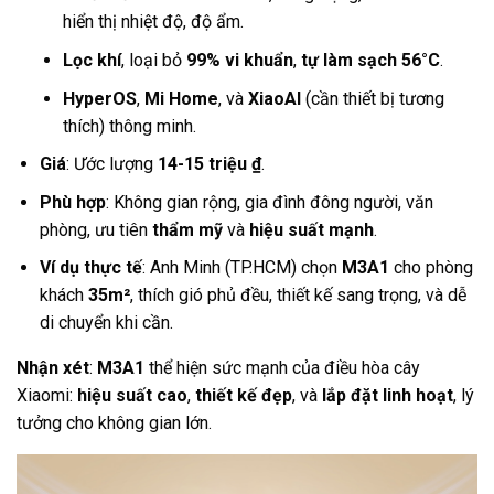
hiển thị nhiệt độ, độ ẩm.
Lọc khí
, loại bỏ
99% vi khuẩn
,
tự làm sạch 56°C
.
HyperOS
,
Mi Home
, và
XiaoAI
(cần thiết bị tương
thích) thông minh.
Giá
: Ước lượng
14-15 triệu ₫
.
Phù hợp
: Không gian rộng, gia đình đông người, văn
phòng, ưu tiên
thẩm mỹ
và
hiệu suất mạnh
.
Ví dụ thực tế
: Anh Minh (TP.HCM) chọn
M3A1
cho phòng
khách
35m²
, thích gió phủ đều, thiết kế sang trọng, và dễ
di chuyển khi cần.
Nhận xét
:
M3A1
thể hiện sức mạnh của điều hòa cây
Xiaomi:
hiệu suất cao
,
thiết kế đẹp
, và
lắp đặt linh hoạt
, lý
tưởng cho không gian lớn.