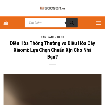
Bỏ
qua
nội
Tìm
dung
kiếm
sản
phẩm
CẨM NANG / BLOG
Điều Hòa Thông Thường vs Điều Hòa Cây
Xiaomi: Lựa Chọn Chuẩn Xịn Cho Nhà
Bạn?