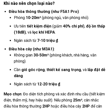
Khi nào nên chọn loại nào?
Điều hòa thông thường (như F5A1 Pro)
:
Phòng
10-20m²
(phòng ngủ, văn phòng nhỏ).
Ưu tiên
tiết kiệm điện
(giảm
40% chi phí
),
độ ồn thấp
(18dB)
, và
lọc khí HEPA
.
Ngân sách từ
7-10 triệu ₫
.
Điều hòa cây (như M3A1)
:
Không gian
30-50m²
(phòng khách, nhà hàng, văn
phòng).
Cần
gió góc rộng
,
thiết kế sang trọng
, và
lắp đặt dễ
dàng
.
Ngân sách từ
12-20 triệu ₫
.
Mẹo chọn
: Đo diện tích phòng và xác định nhu cầu (tiết kiệm
điện, thẩm mỹ, hay hiệu suất). Nếu phòng
25m²
, cân nhắc
điều hòa thông thường
2HP
hoặc điều hòa cây
2HP
để cân