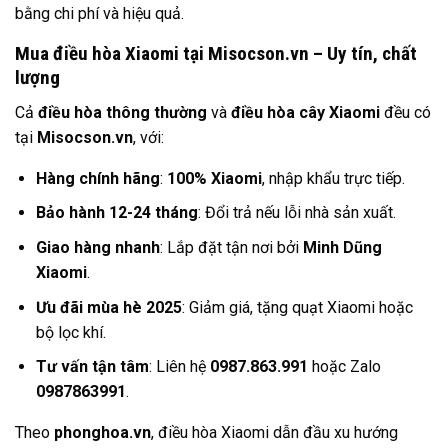
bằng chi phí và hiệu quả.
Mua điều hòa Xiaomi tại Misocson.vn – Uy tín, chất
lượng
Cả
điều hòa thông thường
và
điều hòa cây Xiaomi
đều có
tại
Misocson.vn
, với:
Hàng chính hãng
:
100% Xiaomi
, nhập khẩu trực tiếp.
Bảo hành 12-24 tháng
: Đổi trả nếu lỗi nhà sản xuất.
Giao hàng nhanh
: Lắp đặt tận nơi bởi
Minh Dũng
Xiaomi
.
Ưu đãi mùa hè 2025
: Giảm giá, tặng quạt Xiaomi hoặc
bộ lọc khí.
Tư vấn tận tâm
: Liên hệ
0987.863.991
hoặc Zalo
0987863991
.
Theo
phonghoa.vn
, điều hòa Xiaomi dẫn đầu xu hướng