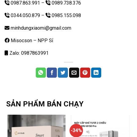
0987.863.991
–
0989.738.376
0344.050.879
–
0985.155.098
minhdungxiaomi@gmail.com
Misocson – NPP Sỉ
Zalo: 0987863991
SẢN PHẨM BÁN CHẠY
-34%