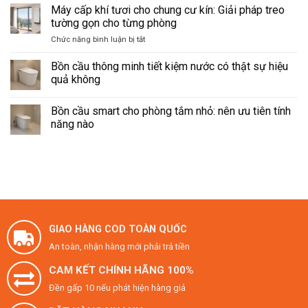
bồn
có
Máy cấp khí tươi cho chung cư kín: Giải pháp treo
cầu
bình
thông
luận
tường gọn cho từng phòng
minh
ở
thay
Bồn
ở
Chức năng bình luận bị tắt
cho
cầu
Máy
bồn
smart
cấp
cầu
điều
Bồn cầu thông minh tiết kiệm nước có thật sự hiệu
cũ:
khiển
khí
quả không
điều
từ
tươi
kiện
xa:
Không
cho
lắp
remote
có
và
Bồn cầu smart cho phòng tắm nhỏ: nên ưu tiên tính
chung
bình
bảng
luận
cư
năng nào
điều
ở
kín:
khiển
Bồn
Không
Giải
cầu
có
thông
pháp
bình
minh
luận
treo
tiết
ở
tường
kiệm
Bồn
gọn
nước
cầu
có
smart
cho
thật
cho
từng
sự
phòng
phòng
hiệu
tắm
GIAO HÀNG COD TOÀN QUỐC
quả
nhỏ:
không
nên
An toàn, nhận hàng mới phải trả tiền
ưu
tiên
CAM KẾT CHÍNH HÃNG 100%
tính
năng
Đền gấp 10 nếu phát hiện hàng giả
nào