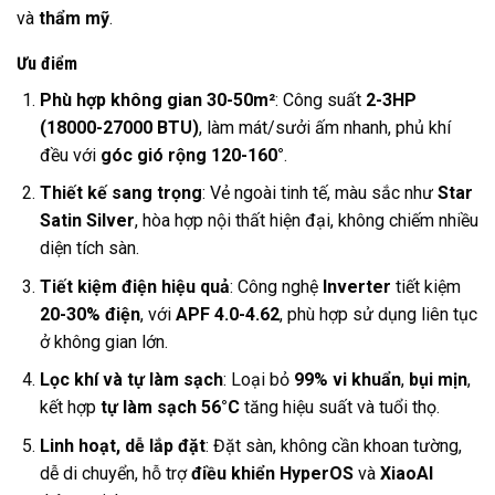
và
thẩm mỹ
.
Ưu điểm
Phù hợp không gian 30-50m²
: Công suất
2-3HP
(18000-27000 BTU)
, làm mát/sưởi ấm nhanh, phủ khí
đều với
góc gió rộng 120-160°
.
Thiết kế sang trọng
: Vẻ ngoài tinh tế, màu sắc như
Star
Satin Silver
, hòa hợp nội thất hiện đại, không chiếm nhiều
diện tích sàn.
Tiết kiệm điện hiệu quả
: Công nghệ
Inverter
tiết kiệm
20-30% điện
, với
APF 4.0-4.62
, phù hợp sử dụng liên tục
ở không gian lớn.
Lọc khí và tự làm sạch
: Loại bỏ
99% vi khuẩn
,
bụi mịn
,
kết hợp
tự làm sạch 56°C
tăng hiệu suất và tuổi thọ.
Linh hoạt, dễ lắp đặt
: Đặt sàn, không cần khoan tường,
dễ di chuyển, hỗ trợ
điều khiển HyperOS
và
XiaoAI