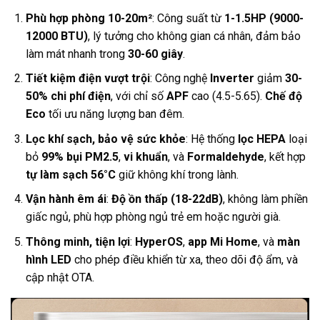
Phù hợp phòng 10-20m²
: Công suất từ
1-1.5HP (9000-
12000 BTU)
, lý tưởng cho không gian cá nhân, đảm bảo
làm mát nhanh trong
30-60 giây
.
Tiết kiệm điện vượt trội
: Công nghệ
Inverter
giảm
30-
50% chi phí điện
, với chỉ số
APF
cao (4.5-5.65).
Chế độ
Eco
tối ưu năng lượng ban đêm.
Lọc khí sạch, bảo vệ sức khỏe
: Hệ thống
lọc HEPA
loại
bỏ
99% bụi PM2.5
,
vi khuẩn
, và
Formaldehyde
, kết hợp
tự làm sạch 56°C
giữ không khí trong lành.
Vận hành êm ái
:
Độ ồn thấp (18-22dB)
, không làm phiền
giấc ngủ, phù hợp phòng ngủ trẻ em hoặc người già.
Thông minh, tiện lợi
:
HyperOS
,
app Mi Home
, và
màn
hình LED
cho phép điều khiển từ xa, theo dõi độ ẩm, và
cập nhật OTA.