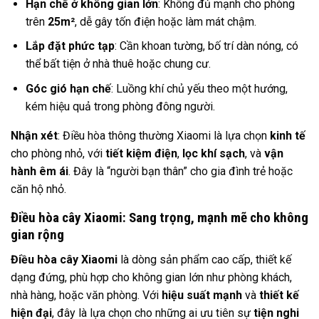
Hạn chế ở không gian lớn
: Không đủ mạnh cho phòng
trên
25m²
, dễ gây tốn điện hoặc làm mát chậm.
Lắp đặt phức tạp
: Cần khoan tường, bố trí dàn nóng, có
thể bất tiện ở nhà thuê hoặc chung cư.
Góc gió hạn chế
: Luồng khí chủ yếu theo một hướng,
kém hiệu quả trong phòng đông người.
Nhận xét
: Điều hòa thông thường Xiaomi là lựa chọn
kinh tế
cho phòng nhỏ, với
tiết kiệm điện
,
lọc khí sạch
, và
vận
hành êm ái
. Đây là “người bạn thân” cho gia đình trẻ hoặc
căn hộ nhỏ.
Điều hòa cây Xiaomi: Sang trọng, mạnh mẽ cho không
gian rộng
Điều hòa cây Xiaomi
là dòng sản phẩm cao cấp, thiết kế
dạng đứng, phù hợp cho không gian lớn như phòng khách,
nhà hàng, hoặc văn phòng. Với
hiệu suất mạnh
và
thiết kế
hiện đại
, đây là lựa chọn cho những ai ưu tiên sự
tiện nghi