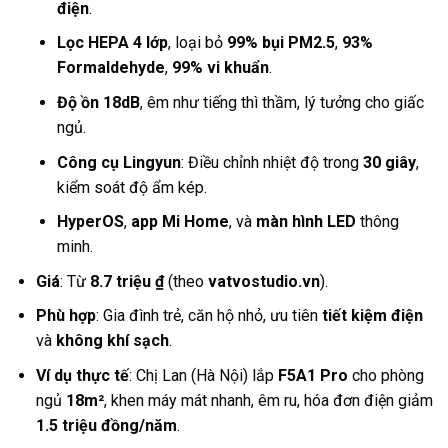
điện
.
Lọc HEPA 4 lớp
, loại bỏ
99% bụi PM2.5
,
93%
Formaldehyde
,
99% vi khuẩn
.
Độ ồn 18dB
, êm như tiếng thì thầm, lý tưởng cho giấc
ngủ.
Công cụ Lingyun
: Điều chỉnh nhiệt độ trong
30 giây
,
kiểm soát độ ẩm kép.
HyperOS
,
app Mi Home
, và
màn hình LED
thông
minh.
Giá
: Từ
8.7 triệu ₫
(theo
vatvostudio.vn
).
Phù hợp
: Gia đình trẻ, căn hộ nhỏ, ưu tiên
tiết kiệm điện
và
không khí sạch
.
Ví dụ thực tế
: Chị Lan (Hà Nội) lắp
F5A1 Pro
cho phòng
ngủ
18m²
, khen máy mát nhanh, êm ru, hóa đơn điện giảm
1.5 triệu đồng/năm
.