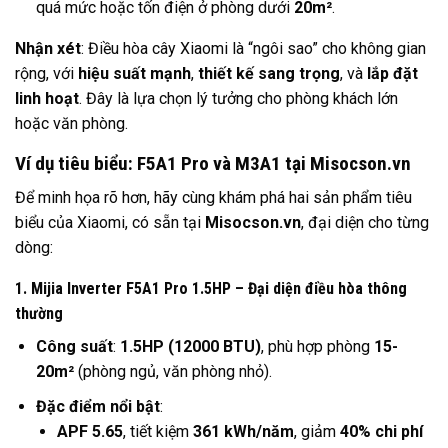
quá mức hoặc tốn điện ở phòng dưới
20m²
.
Nhận xét
: Điều hòa cây Xiaomi là “ngôi sao” cho không gian
rộng, với
hiệu suất mạnh
,
thiết kế sang trọng
, và
lắp đặt
linh hoạt
. Đây là lựa chọn lý tưởng cho phòng khách lớn
hoặc văn phòng.
Ví dụ tiêu biểu: F5A1 Pro và M3A1 tại Misocson.vn
Để minh họa rõ hơn, hãy cùng khám phá hai sản phẩm tiêu
biểu của Xiaomi, có sẵn tại
Misocson.vn
, đại diện cho từng
dòng:
1. Mijia Inverter F5A1 Pro 1.5HP – Đại diện điều hòa thông
thường
Công suất
:
1.5HP (12000 BTU)
, phù hợp phòng
15-
20m²
(phòng ngủ, văn phòng nhỏ).
Đặc điểm nổi bật
:
APF 5.65
, tiết kiệm
361 kWh/năm
, giảm
40% chi phí