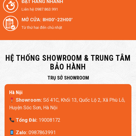
ĐẶT HÀNG NHANH
Liên hệ 0987.863.991
MỞ CỬA: 8H00'-22H00'
Từ thứ hai đến chủ nhật
HỆ THỐNG SHOWROOM & TRUNG TÂM
BẢO HÀNH
​TRỤ SỞ SHOWROOM
Hà Nội
Showroom:
Số 41C, Khối 13, Quốc Lộ 2, Xã Phù Lỗ,
Huyện Sóc Sơn, Hà Nội
Tổng Đài:
19008172
Zalo:
0987863991