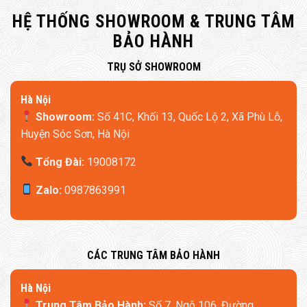
HỆ THỐNG SHOWROOM & TRUNG TÂM
BẢO HÀNH
​TRỤ SỞ SHOWROOM
Hà Nội
Showroom:
Số 41C, Khối 13, Quốc Lộ 2, Xã Phù Lỗ,
Huyện Sóc Sơn, Hà Nội
Tổng Đài:
19008172
Zalo:
0987863991
​CÁC TRUNG TÂM BẢO HÀNH
​Hà Nội
Trung Tâm Bảo Hành:
Số 7, Ngõ 106, Đường