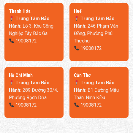
Thanh Hóa
​Huế
Trung Tâm Bảo
Trung Tâm Bảo
Hành:
Lô 3, Khu Công
Hành:
246 Phạm Văn
Nghiệp Tây Bắc Ga
Đồng, Phường Phú
19008172
Thượng
19008172
​Hồ Chí Minh
Cần Thơ
Trung Tâm Bảo
Trung Tâm Bảo
Hành:
289 Đường 30/4,
Hành:
B1 Đường Mậu
Phường Rạch Dừa
Thân, Ninh Kiều
19008172
19008172