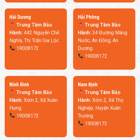
​Hải Dương
​Hải Phòng
Trung Tâm Bảo
Trung Tâm Bảo
Hành:
442 Nguyễn Chế
Hành:
34 Đường Máng
Nghĩa, Thị Trấn Gia Lộc
Nước, An Đồng, An
19008172
Dương
19008172
Ninh Bình
​Nam Định
Trung Tâm Bảo
Trung Tâm Bảo
Hành:
Xóm 2, Xã Xuân
Hành:
Xóm 2, Xã Thọ
Hưng
Nghiệp, Huyện Xuân
19008172
Trường
19008172