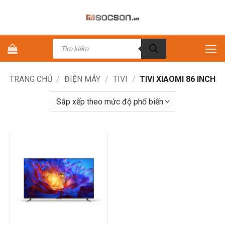
Bỏ
qua
nội
Tìm
dung
kiếm
sản
phẩm
TRANG CHỦ
/
ĐIỆN MÁY
/
TIVI
/
TIVI XIAOMI 86 INCH