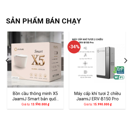
SẢN PHẨM BÁN CHẠY
-34%
Bồn cầu thông minh X5
Máy cấp khí tươi 2 chiều
JaamiJ Smart bản quốc
JaamiJ ERV-B150 Pro
tế
Giá từ:
13.990.000
₫
Giá từ:
15.990.000
₫