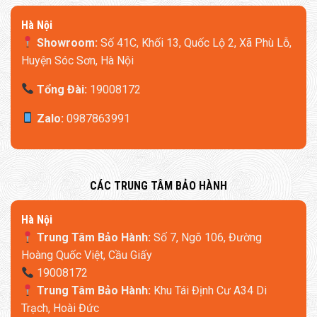
Hà Nội
Showroom:
Số 41C, Khối 13, Quốc Lộ 2, Xã Phù Lỗ,
Huyện Sóc Sơn, Hà Nội
Tổng Đài:
19008172
Zalo:
0987863991
​CÁC TRUNG TÂM BẢO HÀNH
​Hà Nội
Trung Tâm Bảo Hành:
Số 7, Ngõ 106, Đường
Hoàng Quốc Việt, Cầu Giấy
19008172
Trung Tâm Bảo Hành:
Khu Tái Định Cư A34 Di
Trạch, Hoài Đức