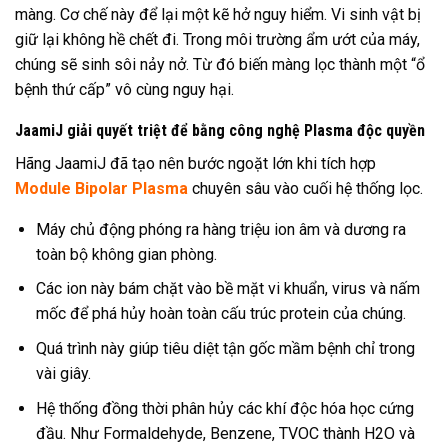
màng. Cơ chế này để lại một kẽ hở nguy hiểm. Vi sinh vật bị
giữ lại không hề chết đi. Trong môi trường ẩm ướt của máy,
chúng sẽ sinh sôi nảy nở. Từ đó biến màng lọc thành một “ổ
bệnh thứ cấp” vô cùng nguy hại.
JaamiJ giải quyết triệt để bằng công nghệ Plasma độc quyền
Hãng JaamiJ đã tạo nên bước ngoặt lớn khi tích hợp
Module Bipolar Plasma
chuyên sâu vào cuối hệ thống lọc.
Máy chủ động phóng ra hàng triệu ion âm và dương ra
toàn bộ không gian phòng.
Các ion này bám chặt vào bề mặt vi khuẩn, virus và nấm
mốc để phá hủy hoàn toàn cấu trúc protein của chúng.
Quá trình này giúp tiêu diệt tận gốc mầm bệnh chỉ trong
vài giây.
Hệ thống đồng thời phân hủy các khí độc hóa học cứng
đầu. Như Formaldehyde, Benzene, TVOC thành H2O và