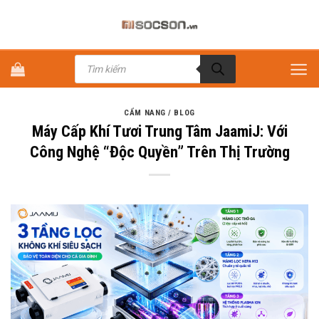
Bỏ
qua
nội
Tìm
dung
kiếm
sản
phẩm
CẨM NANG / BLOG
Máy Cấp Khí Tươi Trung Tâm JaamiJ: Với
Công Nghệ “Độc Quyền” Trên Thị Trường