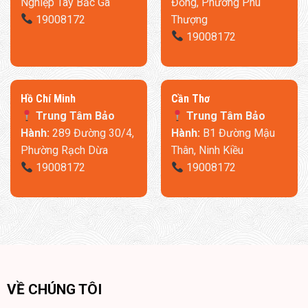
Nghiệp Tây Bắc Ga
Đồng, Phường Phú
19008172
Thượng
19008172
​Hồ Chí Minh
Cần Thơ
Trung Tâm Bảo
Trung Tâm Bảo
Hành:
289 Đường 30/4,
Hành:
B1 Đường Mậu
Phường Rạch Dừa
Thân, Ninh Kiều
19008172
19008172
VỀ CHÚNG TÔI