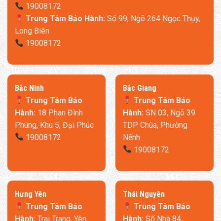
19008172
Trung Tâm Bảo Hành:
Số 99, Ngõ 264 Ngọc Thụy,
Long Biên
19008172
​Bắc Ninh
​Bắc Giang
Trung Tâm Bảo
Trung Tâm Bảo
Hành:
18 Phan Đình
Hành:
SN 03, Ngõ 39
Phùng, Khu 5, Đại Phúc
TDP Chùa, Phường
19008172
Nếnh
19008172
​Hưng Yên
Thái Nguyên
Trung Tâm Bảo
Trung Tâm Bảo
Hành:
Trai Trang, Yên
Hành:
Số Nhà 84,