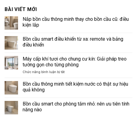
BÀI VIẾT MỚI
Nắp bồn cầu thông minh thay cho bồn cầu cũ: điều
kiện lắp
Không
có
Bồn cầu smart điều khiển từ xa: remote và bảng
bình
luận
điều khiển
ở
Nắp
Không
bồn
có
Máy cấp khí tươi cho chung cư kín: Giải pháp treo
cầu
bình
thông
luận
tường gọn cho từng phòng
minh
ở
thay
Bồn
ở
Chức năng bình luận bị tắt
cho
cầu
Máy
bồn
smart
cấp
cầu
điều
Bồn cầu thông minh tiết kiệm nước có thật sự hiệu
cũ:
khiển
khí
quả không
điều
từ
tươi
kiện
xa:
Không
cho
lắp
remote
có
và
Bồn cầu smart cho phòng tắm nhỏ: nên ưu tiên tính
chung
bình
bảng
luận
cư
năng nào
điều
ở
kín:
khiển
Bồn
Không
Giải
cầu
có
thông
pháp
bình
minh
luận
treo
tiết
ở
tường
kiệm
Bồn