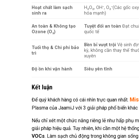
Hoạt chất làm sạch
H₂O₂, OH⁻, O₂⁻(Các gốc ox
sinh ra
hóa mạnh)
An toàn & Không tạo
Tuyệt đối an toàn
Đạt chu
Ozone (O₃)
quốc tế
Bền bỉ vượt trội
Vệ sinh đị
Tuổi thọ & Chi phí bảo
kỳ, không cần thay thế thư
trì
xuyên
Độ ồn khi vận hành
Siêu yên tĩnh
Kết luận
Mi
Để quý khách hàng có cái nhìn trực quan nhất.
Plasma của JaamiJ với 3 giải pháp phổ biến khác tr
Nếu chỉ xét một chức năng riêng lẻ như hấp phụ m
giải pháp hiệu quả. Tuy nhiên, khi cần một hệ thố
VOCs
. Làm sạch chủ động trong không gian sống 