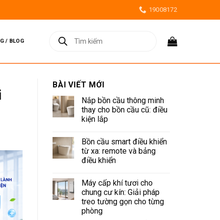
19008172
Tìm
kiếm
G / BLOG
sản
phẩm
BÀI VIẾT MỚI
i
Nắp bồn cầu thông minh
thay cho bồn cầu cũ: điều
kiện lắp
Không
có
Bồn cầu smart điều khiển
bình
luận
từ xa: remote và bảng
ở
điều khiển
Nắp
bồn
Không
cầu
có
thông
Máy cấp khí tươi cho
bình
minh
luận
chung cư kín: Giải pháp
thay
ở
cho
treo tường gọn cho từng
Bồn
bồn
cầu
phòng
cầu
smart
cũ: