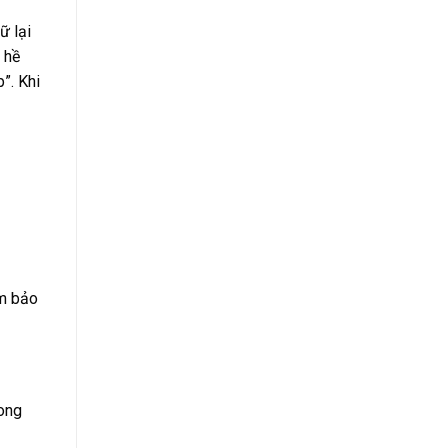
ữ lại
 hề
”. Khi
ảm bảo
rong