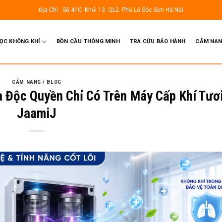
Địa Chỉ : Số 41C- Khối 13. QL2. Phù Lỗ Sóc Sơn Hà Nội
LỌC KHÔNG KHÍ
BỒN CẦU THÔNG MINH
TRA CỨU BẢO HÀNH
CẨM NAN
CẨM NANG / BLOG
 Độc Quyền Chỉ Có Trên Máy Cấp Khí Tươ
JaamiJ