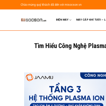
Bỏ
Chào mừng quý khách đã đến với misocson.vn
qua
nội
dung
ĐIỆN MÁY
MÁY CẤP KHÍ TƯƠI – 
Tìm Hiểu Công Nghệ Plasma