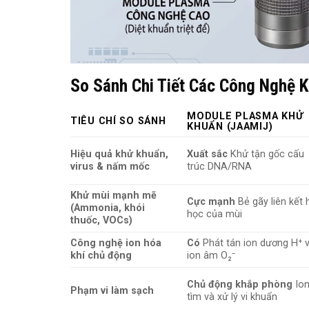
So Sánh Chi Tiết Các Công Nghệ 
MODULE PLASMA KHỬ
TIÊU CHÍ SO SÁNH
KHUẨN (JAAMIJ)
Hiệu quả khử khuẩn,
Xuất sắc
Khử tận gốc cấu
virus & nấm mốc
trúc DNA/RNA
Khử mùi mạnh mẽ
Cực mạnh
Bẻ gãy liên kết
(Ammonia, khói
học của mùi
thuốc, VOCs)
Công nghệ ion hóa
Có
Phát tán ion dương H⁺ 
khí chủ động
ion âm O₂⁻
Chủ động khắp phòng
Ion
Phạm vi làm sạch
tìm và xử lý vi khuẩn