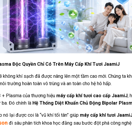
asma Độc Quyền Chỉ Có Trên Máy Cấp Khí Tươi JaamiJ
về không khí sạch đã được nâng lên một tầm cao mới. Chúng ta k
môi trường hoàn toàn vô trùng và an toàn cho hệ hô hấp.
13 + Plasma của thương hiệu
máy cấp khí tươi cao cấp JaamiJ
, 
ứ ba. Đó chính là
Hệ Thống Diệt Khuẩn Chủ Động Bipolar Plas
nó lại được coi là “vũ khí tối tân” giúp
máy cấp khí tươi Jaami
son
đi sâu phân tích khoa học đằng sau bước đột phá công nghệ 