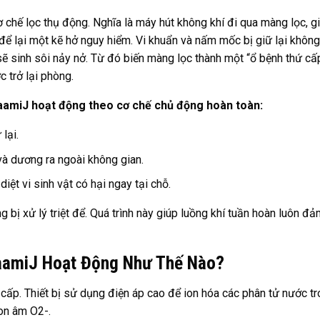
 chế lọc thụ động. Nghĩa là máy hút không khí đi qua màng lọc, gi
để lại một kẽ hở nguy hiểm. Vi khuẩn và nấm mốc bị giữ lại không
ẽ sinh sôi nảy nở. Từ đó biến màng lọc thành một “ổ bệnh thứ cấp
 trở lại phòng.
amiJ hoạt động theo cơ chế chủ động hoàn toàn:
lại.
và dương ra ngoài không gian.
iệt vi sinh vật có hại ngay tại chỗ.
 bị xử lý triệt để. Quá trình này giúp luồng khí tuần hoàn luôn đ
JaamiJ Hoạt Động Như Thế Nào?
 cấp. Thiết bị sử dụng điện áp cao để ion hóa các phân tử nước t
ion âm O2-.