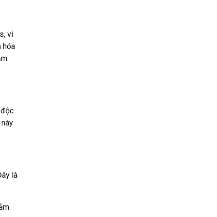
, vi
n hóa
Mầm
 độc
 này
Đây là
đảm