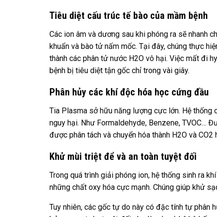
Tiêu diệt cấu trúc tế bào của mầm bệnh
Các ion âm và dương sau khi phóng ra sẽ nhanh ch
khuẩn và bào tử nấm mốc. Tại đây, chúng thực hiện
thành các phân tử nước H2O vô hại. Việc mất đi hy
bệnh bị tiêu diệt tận gốc chỉ trong vài giây.
Phân hủy các khí độc hóa học cứng đầu
Tia Plasma sở hữu năng lượng cực lớn. Hệ thống c
nguy hại. Như Formaldehyde, Benzene, TVOC… Được
được phân tách và chuyển hóa thành H2O và CO2 h
Khử mùi triệt để và an toàn tuyệt đối
Trong quá trình giải phóng ion, hệ thống sinh ra k
những chất oxy hóa cực mạnh. Chúng giúp khử sạch
Tuy nhiên, các gốc tự do này có đặc tính tự phân h