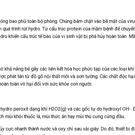
óng bao phủ toàn bộ phòng. Chúng bám chặt vào bề mặt của virus
 quá trình rút hydro. Từ cấu trúc protein của mầm bệnh để chuyể
dro khiến cấu trúc tế bào của vi sinh vật bị phá hủy hoàn toàn. 
ó khả năng bẻ gãy các liên kết hóa học phức tạp của các loại khí
 phát tán từ đồ gỗ nội thất mới và sơn tường. Các chất độc hại
oàn toàn vô hại đối với sức khỏe con người.
hí hydro peroxit dạng khí H2O2(g) và các gốc tự do hydroxyl OH-. 
 mùi khói thuốc lá, mùi thức ăn hay mùi thú cưng cứng đầu.
ủy cực nhanh thành nước và oxy chỉ sau vài giây. Do đó, thiết bị 