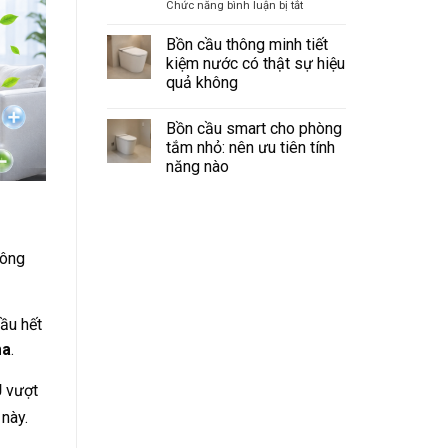
điều
ở
Chức năng bình luận bị tắt
điều
khiển
Máy
kiện
từ
lắp
cấp
xa:
Bồn cầu thông minh tiết
remote
khí
kiệm nước có thật sự hiệu
và
tươi
quả không
bảng
cho
điều
Không
khiển
chung
có
cư
Bồn cầu smart cho phòng
bình
kín:
luận
tắm nhỏ: nên ưu tiên tính
ở
Giải
năng nào
Bồn
pháp
cầu
Không
treo
thông
có
minh
tường
bình
tiết
gọn
luận
kiệm
ở
cho
nước
Bồn
hông
có
từng
cầu
thật
phòng
smart
sự
cho
hiệu
phòng
quả
tắm
hầu hết
không
nhỏ:
nên
ma
.
ưu
tiên
tính
J
vượt
năng
nào
này.