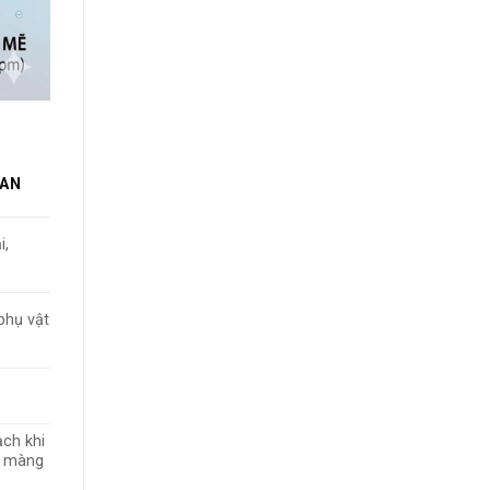
HAN
i,
phụ vật
ạch khi
a màng