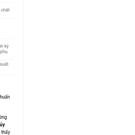
 chất
nh kỳ
 phụ
suất
Khuẩn
hững
hủy
 thấy