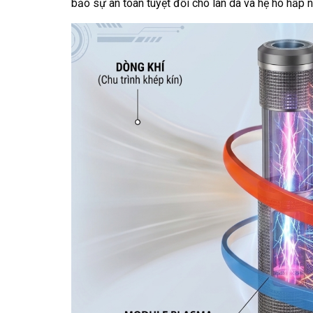
bảo sự an toàn tuyệt đối cho làn da và hệ hô hấp