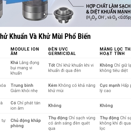
Khử Khuẩn Và Khử Mùi Phổ Biến
MODULE ION
ĐÈN UVC
MÀNG LỌC T
ÂM
GERMICIDAL
HOẠT TÍNH
Khá
Lắng đọng
Tốt
Chỉ khử khuẩn khi vi
Không
Chỉ giữ lạ
bụi mang vi
khuẩn đi qua đèn
không tiêu diệt
khuẩn
 hóa
Trung bình
Kém
Không có khả năng
Cực mạnh
Hấp 
Giảm khói nhẹ
khử mùi
lý cao
và
Có
Chỉ phát tán
Không
Không
ion âm
Thụ động
Chỉ sạch vùng
Thụ động
Chỉ s
 tự
Chủ động khắp
có ánh sáng đèn quét
không khí đi qu
phòng
qua
lọc