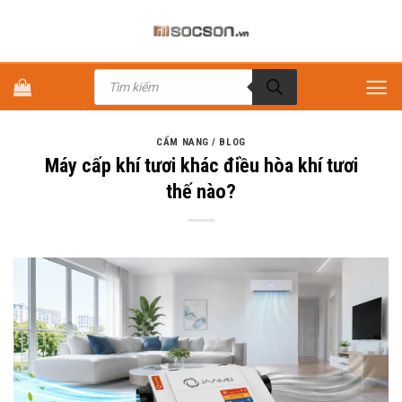
Bỏ
qua
nội
Tìm
dung
kiếm
sản
phẩm
CẨM NANG / BLOG
Máy cấp khí tươi khác điều hòa khí tươi
thế nào?