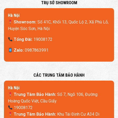
​TRỤ SỞ SHOWROOM
Hà Nội
Showroom:
Số 41C, Khối 13, Quốc Lộ 2, Xã Phù Lỗ,
Huyện Sóc Sơn, Hà Nội
Tổng Đài:
19008172
Zalo:
0987863991
​CÁC TRUNG TÂM BẢO HÀNH
​Hà Nội
Trung Tâm Bảo Hành:
Số 7, Ngõ 106, Đường
Hoàng Quốc Việt, Cầu Giấy
19008172
Trung Tâm Bảo Hành:
Khu Tái Định Cư A34 Di