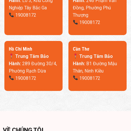
Hành:
Lô 3, Khu Công
Hành:
246 Phạm Văn
Nghiệp Tây Bắc Ga
Đồng, Phường Phú
19008172
Thượng
19008172
​Hồ Chí Minh
Cần Thơ
Trung Tâm Bảo
Trung Tâm Bảo
Hành:
289 Đường 30/4,
Hành:
B1 Đường Mậu
Phường Rạch Dừa
Thân, Ninh Kiều
19008172
19008172
VỀ CHÚNG TÔI