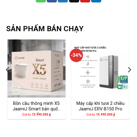
SẢN PHẨM BÁN CHẠY
-34%
Bồn cầu thông minh X5
Máy cấp khí tươi 2 chiều
JaamiJ Smart bản quốc
JaamiJ ERV-B150 Pro
tế
Giá từ:
13.990.000
₫
Giá từ:
15.990.000
₫