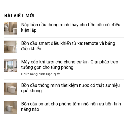
BÀI VIẾT MỚI
Nắp bồn cầu thông minh thay cho bồn cầu cũ: điều
kiện lắp
Không
có
Bồn cầu smart điều khiển từ xa: remote và bảng
bình
luận
điều khiển
ở
Nắp
Không
bồn
có
Máy cấp khí tươi cho chung cư kín: Giải pháp treo
cầu
bình
thông
luận
tường gọn cho từng phòng
minh
ở
thay
Bồn
ở
Chức năng bình luận bị tắt
cho
cầu
Máy
bồn
smart
cấp
cầu
điều
Bồn cầu thông minh tiết kiệm nước có thật sự hiệu
cũ:
khiển
khí
quả không
điều
từ
tươi
kiện
xa:
Không
cho
lắp
remote
có
và
Bồn cầu smart cho phòng tắm nhỏ: nên ưu tiên tính
chung
bình
bảng
luận
cư
năng nào
điều
ở
kín:
khiển
Bồn
Không
Giải
cầu
có
thông
pháp
bình
minh
luận
treo