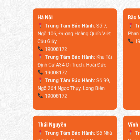
​Hà Nội
​Bắc 
Trung Tâm Bảo Hành:
Số 7,
Tr
Ngõ 106, Đường Hoàng Quốc Việt,
Phan 
Cầu Giấy
19
19008172
Trung Tâm Bảo Hành:
Khu Tái
Định Cư A34 Di Trạch, Hoài Đức
19008172
Trung Tâm Bảo Hành:
Số 99,
Ngõ 264 Ngọc Thụy, Long Biên
19008172
Thái Nguyên
​Vĩnh
Trung Tâm Bảo Hành:
Số Nhà
Tr