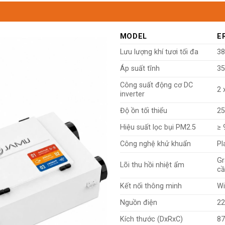
MODEL
E
Lưu lượng khí tươi tối đa
38
Áp suất tĩnh
35
Công suất động cơ DC
2 
inverter
Độ ồn tối thiểu
25
Hiệu suất lọc bụi PM2.5
≥ 
Công nghệ khử khuẩn
Pl
Gr
Lõi thu hồi nhiệt ẩm
cầ
Kết nối thông minh
Wi
Nguồn điện
22
Kích thước (DxRxC)
87