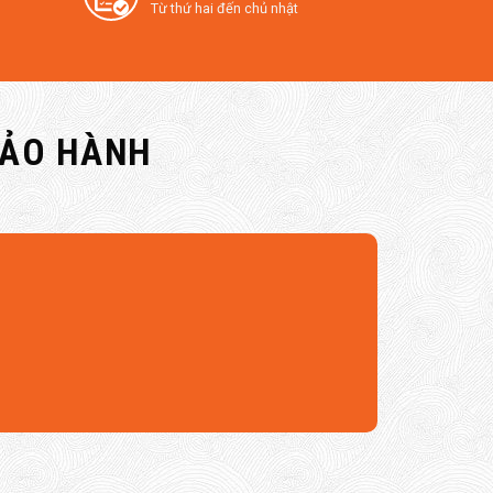
Từ thứ hai đến chủ nhật
BẢO HÀNH