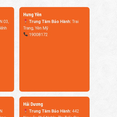
​Hưng Yên
N 03,
Trung Tâm Bảo Hành:
Trai
Nếnh
Trang, Yên Mỹ
19008172
​Hải Dương
N
Trung Tâm Bảo Hành:
442