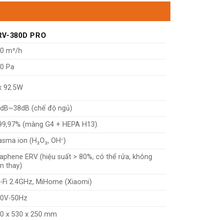
RV-380D PRO
0 m³/h
0 Pa
x 92.5W
dB~38dB (chế độ ngủ)
99,97% (màng G4 + HEPA H13)
asma ion (H₂O₂, OH⁻)
aphene ERV (hiệu suất > 80%, có thể rửa, không
n thay)
-Fi 2.4GHz, MiHome (Xiaomi)
0V-50Hz
0 x 530 x 250 mm