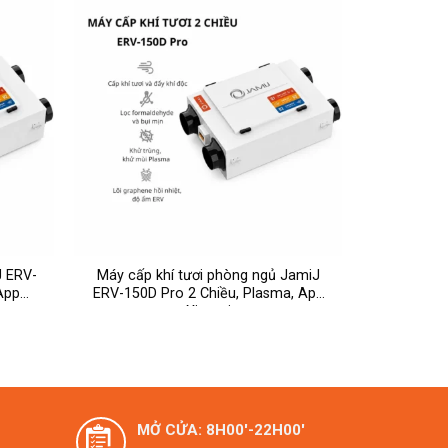
J ERV-
Máy cấp khí tươi phòng ngủ JamiJ
App
ERV-150D Pro 2 Chiều, Plasma, App
Xiaomi
ịu ra ngoài.
ứng.
MỞ CỬA: 8H00'-22H00'