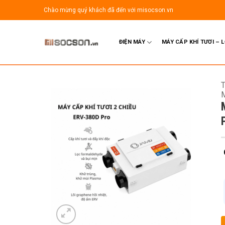
Bỏ
Chào mừng quý khách đã đến với misocson.vn
qua
nội
dung
ĐIỆN MÁY
MÁY CẤP KHÍ TƯƠI – 