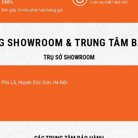
100%
Liên hệ 0987.863.991
ủ sơn tĩnh điện chống ăn mòn.
Đền gấp 10 nếu phát hiện hàng giả
vật liệu tiêu âm giúp máy hoạt động ổn định.
bảng điều khiển treo tường và App Xiaomi MiHome.
G SHOWROOM & TRUNG TÂM 
ố với các giải pháp trên thị trường
​TRỤ SỞ SHOWROOM
 Phù Lỗ, Huyện Sóc Sơn, Hà Nội