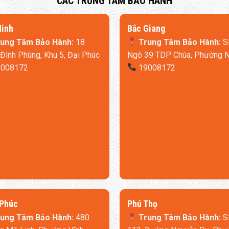
​CÁC TRUNG TÂM BẢO HÀNH
Ninh
​Bắc Giang
ung Tâm Bảo Hành:
18
Trung Tâm Bảo Hành:
S
Đình Phùng, Khu 5, Đại Phúc
Ngõ 39 TDP Chùa, Phường 
008172
19008172
 Phúc
​Phú Thọ
ung Tâm Bảo Hành:
480
Trung Tâm Bảo Hành:
S