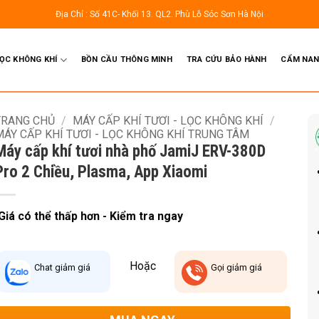
Địa Chỉ : Số 41C- Khối 13. QL2. Phù Lỗ Sóc Sơn Hà Nội
LỌC KHÔNG KHÍ
BỒN CẦU THÔNG MINH
TRA CỨU BẢO HÀNH
CẨM NAN
TRANG CHỦ
/
MÁY CẤP KHÍ TƯƠI - LỌC KHÔNG KHÍ
/
MÁY CẤP KHÍ TƯƠI - LỌC KHÔNG KHÍ TRUNG TÂM
Máy cấp khí tươi nhà phố JamiJ ERV-380D
Pro 2 Chiều, Plasma, App Xiaomi
Giá có thể thấp hơn - Kiểm tra ngay
Hoặc
Chat
giảm giá
Gọi
giảm giá