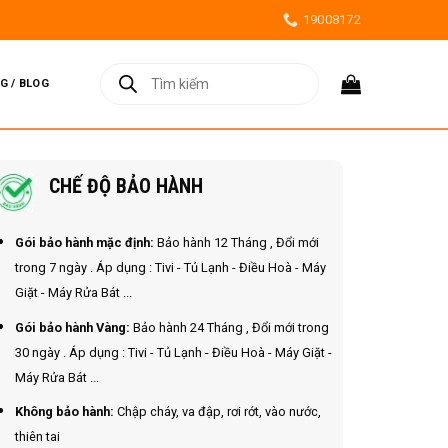
19008172
Tìm
kiếm
G / BLOG
sản
phẩm
CHẾ ĐỘ BẢO HÀNH
Gói bảo hành mặc định:
Bảo hành 12 Tháng , Đổi mới
trong 7 ngày . Áp dụng : Tivi - Tủ Lạnh - Điều Hoà - Máy
Giặt - Máy Rửa Bát ...
Gói bảo hành Vàng:
Bảo hành 24 Tháng , Đổi mới trong
30 ngày . Áp dụng : Tivi - Tủ Lạnh - Điều Hoà - Máy Giặt -
Máy Rửa Bát ...
Không bảo hành:
Chập cháy, va đập, rơi rớt, vào nước,
thiên tai