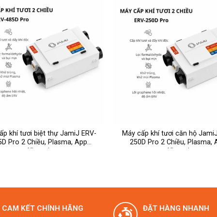
ập).
ấp khí tươi biệt thự JamiJ ERV-
Máy cấp khí tươi căn hộ Jami
5D Pro 2 Chiều, Plasma, App
250D Pro 2 Chiều, Plasma, 
Xiaomi
Xiaomi
à cấp độc lập, hỗ trợ đẩy CO₂, formaldehyde, TVOC và mùi khó ch
 thể chùi rửa định kỳ mà không cần thay mới thường xuyên.
 HEPA H13 để xử lý bụi mịn PM2.5, phấn hoa và tác nhân gây dị 
CAM KẾT CHÍNH HÃNG
ĐẶT HÀNG NHANH
 hủy một số hợp chất hữu cơ bay hơi.