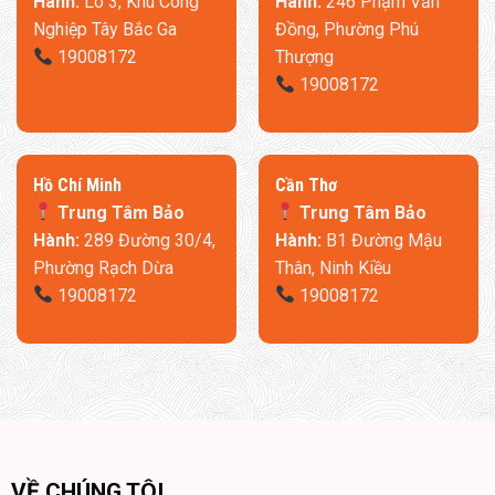
Hành:
Lô 3, Khu Công
Hành:
246 Phạm Văn
Nghiệp Tây Bắc Ga
Đồng, Phường Phú
19008172
Thượng
19008172
​Hồ Chí Minh
Cần Thơ
Trung Tâm Bảo
Trung Tâm Bảo
Hành:
289 Đường 30/4,
Hành:
B1 Đường Mậu
Phường Rạch Dừa
Thân, Ninh Kiều
19008172
19008172
VỀ CHÚNG TÔI