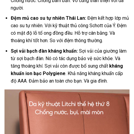
Chống nước. Chống bám bẩn. Vô cùng thân thiện với da
người.
Đệm mủ cao su tự nhiên Thái Lan:
Đệm kết hợp lớp mủ
cao su tự nhiên. Với kỹ thuật thủ công Schott của Ý. Đệm
có mật độ lỗ tổ ong đồng đều. Hỗ trợ cân bằng. Và
thoáng khí tốt hơn. So với đệm thông thường.
Sợi vải bạch đàn kháng khuẩn:
Sợi vải của giường làm
từ sợi bạch đàn. Nó có tác dụng bảo vệ sức khỏe. Và
tăng thoáng khí. Sợi vải còn được bổ sung chất
kháng
khuẩn ion bạc Polygiene
. Khả năng kháng khuẩn cấp
độ AAA. Đảm bảo an toàn cho bạn. Và gia đình.