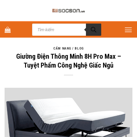
Bỏ
qua
nội
Tìm
dung
kiếm
sản
phẩm
CẨM NANG / BLOG
Giường Điện Thông Minh 8H Pro Max –
Tuyệt Phẩm Công Nghệ Giấc Ngủ