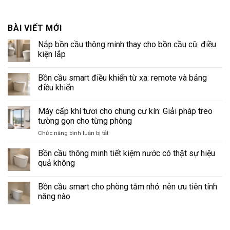
BÀI VIẾT MỚI
Nắp bồn cầu thông minh thay cho bồn cầu cũ: điều
kiện lắp
Không
có
Bồn cầu smart điều khiển từ xa: remote và bảng
bình
luận
điều khiển
ở
Nắp
Không
bồn
có
Máy cấp khí tươi cho chung cư kín: Giải pháp treo
cầu
bình
thông
luận
tường gọn cho từng phòng
minh
ở
thay
Bồn
ở
Chức năng bình luận bị tắt
cho
cầu
Máy
bồn
smart
cấp
cầu
điều
Bồn cầu thông minh tiết kiệm nước có thật sự hiệu
cũ:
khiển
khí
quả không
điều
từ
tươi
kiện
xa:
Không
cho
lắp
remote
có
và
Bồn cầu smart cho phòng tắm nhỏ: nên ưu tiên tính
chung
bình
bảng
luận
cư
năng nào
điều
ở
kín:
khiển
Bồn
Không
Giải
cầu
có
thông
pháp
bình
minh
luận
treo