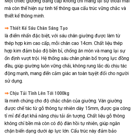
Một chiếc giường đẳng cấp không chỉ mang lại sự thoải mái
mà còn thể hiện sự tinh tế thông qua cấu trúc vững chắc và
thiết kế thông minh.
⇒
Thiết Kế Sáu Chân Sáng Tạo
là điểm nhấn đặc biệt, với sáu chân giường được làm từ
thép hợp kim cao cấp, mỗi chân cao 14cm. Chất liệu thép
hợp kim đảm bảo độ bền bỉ, chống ăn mòn và mang lại sự
ổn định vượt trội. Hệ thống sáu chân phân bổ trọng lực đồng
đều, giúp giường luôn vững chãi, không rung lắc dù chịu tác
động mạnh, mang đến cảm giác an toàn tuyệt đối cho người
sử dụng.
⇒
Chịu Tải Tĩnh Lên Tới 1000kg
là minh chứng cho độ chắc chắn của giường. Ván giường
được chế tác từ gỗ thông tự nhiên dày 15mm, được gia công
tỉ mỉ để đạt khả năng chịu tải ấn tượng. Chất liệu gỗ thông
không chỉ bền mà còn có độ đàn hồi tự nhiên, giúp ngăn
chặn biến dạng dưới áp lực lớn. Cấu trúc này đảm bảo