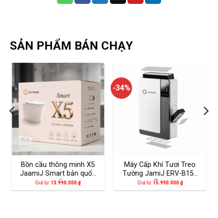
SẢN PHẨM BÁN CHẠY
-34%
Bồn cầu thông minh X5
Máy Cấp Khí Tươi Treo
JaamiJ Smart bản quốc
Tường JamiJ ERV-B150
tế
Pro
Giá từ:
13.990.000
₫
Giá từ:
15.990.000
₫