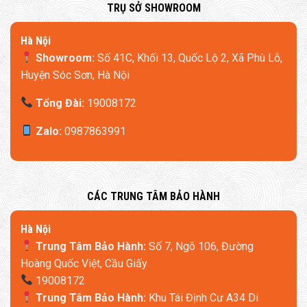
​TRỤ SỞ SHOWROOM
Hà Nội
Showroom:
Số 41C, Khối 13, Quốc Lộ 2, Xã Phù Lỗ,
Huyện Sóc Sơn, Hà Nội
Tổng Đài:
19008172
Zalo:
0987863991
​CÁC TRUNG TÂM BẢO HÀNH
​Hà Nội
Trung Tâm Bảo Hành:
Số 7, Ngõ 106, Đường
Hoàng Quốc Việt, Cầu Giấy
19008172
Trung Tâm Bảo Hành:
Khu Tái Định Cư A34 Di