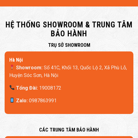
HỆ THỐNG SHOWROOM & TRUNG TÂM
BẢO HÀNH
​TRỤ SỞ SHOWROOM
Hà Nội
Showroom:
Số 41C, Khối 13, Quốc Lộ 2, Xã Phù Lỗ,
Huyện Sóc Sơn, Hà Nội
Tổng Đài:
19008172
Zalo:
0987863991
5 động cơ mạnh mẽ
​CÁC TRUNG TÂM BẢO HÀNH
Giường điện thông minh 8H Milan Pro Max được trang bị hệ