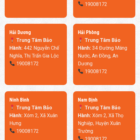
19008172
​Hải Dương
​Hải Phòng
Trung Tâm Bảo
Trung Tâm Bảo
Hành:
442 Nguyễn Chế
Hành:
34 Đường Máng
Nghĩa, Thị Trấn Gia Lộc
Nước, An Đồng, An
19008172
Dương
19008172
Trang bị thêm động cơ nâng thắt lưng tới 10cm làm giảm các
triệu chứng đau lưng
Động cơ cải tiến đột phá ở thanh ngang của Giường Điện
Ninh Bình
​Nam Định
Thông Minh Milan Pro Max 8H. Giúp nâng đỡ eo có thể nâng
Trung Tâm Bảo
Trung Tâm Bảo
linh hoạt từ 0-90 độ. Nâng đỡ thắt lưng tối đa đến 10cm, đáp
Hành:
Xóm 2, Xã Xuân
Hành:
Xóm 2, Xã Thọ
ứng các nhu cầu nâng eo khác nhau. Giúp thư giản, giảm bớt
Hưng
Nghiệp, Huyện Xuân
áp lực lên vùng eo tối đa.
19008172
Trường
19008172