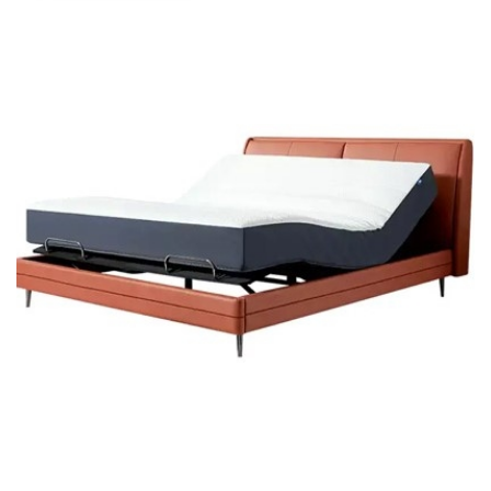
Misocson – Bộ Đôi Hoàn Hảo Cho Giấc Ngủ Đỉnh Cao
8H
từ lâu đã nổi tiếng với những sản phẩm thông minh, cải
tiến không ngừng để nâng cao chất lượng cuộc sống. Với
Giường điện thông minh 8H Milan Pro max
, hãng tiếp tục
khẳng định vị thế tiên phong bằng việc tích hợp công nghệ
ngủ hiện đại vào một thiết kế đẹp mắt và thực dụng. Sản
phẩm Model 2025 không chỉ là phiên bản nâng cấp từ dòng
Milan trước đó. Mà còn là bước tiến vượt bậc. Mang đến sự
kết hợp hoàn hảo giữa tiện nghi và sức khỏe.