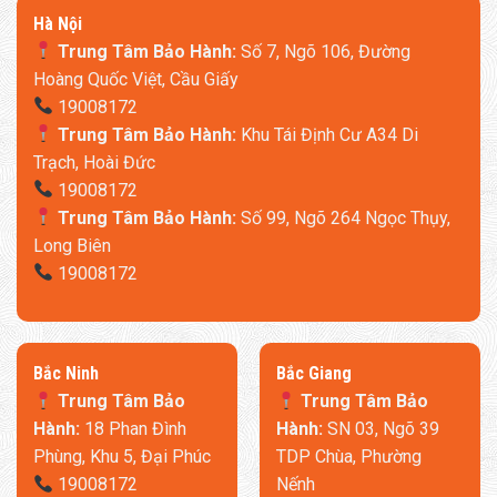
thống 5 động cơ mạnh mẽ:
​Hà Nội
Trung Tâm Bảo Hành:
Số 7, Ngõ 106, Đường
2 ở đầu, 2 động cơ ở chân và 1 động cơ ở eo nhằm nâng đỡ
Hoàng Quốc Việt, Cầu Giấy
thắt lưng tốt hơn.
19008172
Trung Tâm Bảo Hành:
Khu Tái Định Cư A34 Di
Trạch, Hoài Đức
19008172
Trung Tâm Bảo Hành:
Số 99, Ngõ 264 Ngọc Thụy,
Long Biên
19008172
​Bắc Ninh
​Bắc Giang
Trung Tâm Bảo
Trung Tâm Bảo
Hành:
18 Phan Đình
Hành:
SN 03, Ngõ 39
Phùng, Khu 5, Đại Phúc
TDP Chùa, Phường
19008172
Nếnh