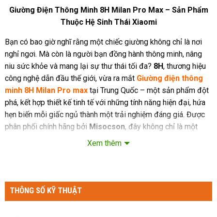
Giường Điện Thông Minh 8H Milan Pro Max
– Sản Phẩm
Thuộc Hệ Sinh Thái Xiaomi
Bạn có bao giờ nghĩ rằng một chiếc giường không chỉ là nơi
nghỉ ngơi. Mà còn là người bạn đồng hành thông minh, nâng
niu sức khỏe và mang lại sự thư thái tối đa?
8H
, thương hiệu
công nghệ dẫn đầu thế giới, vừa ra mắt
Giường điện thông
minh 8H Milan Pro max
tại Trung Quốc – một sản phẩm đột
phá, kết hợp thiết kế tinh tế với những tính năng hiện đại, hứa
hẹn biến mỗi giấc ngủ thành một trải nghiệm đáng giá. Được
phân phối chính hãng bởi
Misocson
, đây không chỉ là một
chiếc giường – mà là biểu tượng của sự tiện nghi, sang trọng
Xem thêm
và thông minh, sẵn sàng chinh phục trái tim của những ai yêu
thích cuộc sống đẳng cấp. Hãy cùng khám phá tại sao 8H
Milan Pro Max sẽ trở thành tâm điểm trong không gian sống
của bạn!
THÔNG SỐ KỸ THUẬT