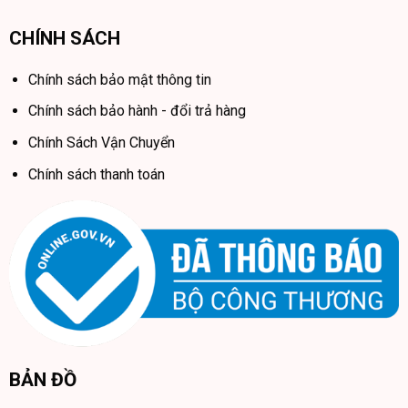
CHÍNH SÁCH
8 chế độ đa dạng linh hoạt
Chính sách bảo mật thông tin
Giường Điện Thông Minh Milan Pro Max 8H có 8 chế độ sử
Chính sách bảo hành - đổi trả hàng
dụng cho bạn lựa chọn:
Chính Sách Vận Chuyển
5 chế độ cơ bản:
Chính sách thanh toán
Chế độ đọc sách
Chế độ này sẽ nâng khung giường phần lưng lên 30° để đạt
được góc phù hợp nhất với cơ thể con người, phù hợp để đọc
sách, báo trước khi đi ngủ
Chế độ xem TV
Phần lưng của khung giường được nâng lên 45° và chân được
nâng lên 15°. Góc này đã được hầu hết người dùng kiểm
BẢN ĐỒ
chứng và hoàn toàn có thể phù hợp với cơ thể người khi nằm