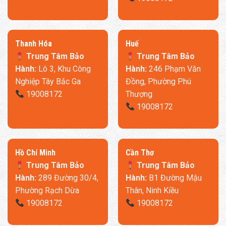
Đỡ eo, thắt lưng giúp bạn nghỉ ngơi thoải mái hơn
Độ cong giường mô phỏng theo độ cong của cột sống
giúp giảm đau nhức và sưng tấy.
Thanh Hóa
​Huế
Giải phóng áp lực vùng thắt lưng
Trung Tâm Bảo
Trung Tâm Bảo
Hành:
Lô 3, Khu Công
Hành:
246 Phạm Văn
Hỗ trợ điều chỉnh chiều cao nâng eo vật lý 0-10cm
Nghiệp Tây Bắc Ga
Đồng, Phường Phú
19008172
Thượng
19008172
​Hồ Chí Minh
Cần Thơ
Trung Tâm Bảo
Trung Tâm Bảo
Hành:
289 Đường 30/4,
Hành:
B1 Đường Mậu
Phường Rạch Dừa
Thân, Ninh Kiều
19008172
19008172