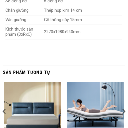
Số động cơ
5 động cơ
Chân giường
Thép hợp kim 14 cm
Ván giường
Gỗ thông dày 15mm
Kích thước sản
2270x1980x940mm
phẩm (DxRxC)
SẢN PHẨM TƯƠNG TỰ
Phần đầu nâng tới 60 độ, phần chân tới 40 độ. Đặc biệt
giường có thể nâng khu vực eo lên tới 10cm. Giúp giảm áp lực
lên vùng eo, mang lại cảm giác thư giãn, giảm bớt mệt mỏi,
căng thẳng sau một ngày dài làm việc.