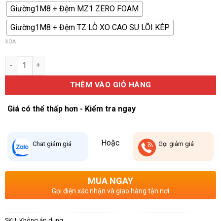
Giường1M8 + Đệm MZ1 ZERO FOAM
Giường1M8 + Đệm TZ LÒ XO CAO SU LÕI KÉP
XÓA
Giường Điện Thông Minh 8H Pro Max – Tuyệt phẩm công nghệ g
THÊM VÀO GIỎ HÀNG
Giá có thể thấp hơn - Kiểm tra ngay
Hoặc
Chat
giảm giá
Gọi
giảm giá
MUA NGAY
Gọi điện xác nhận và giao hàng tận nơi
SKU:
Không áp dụng