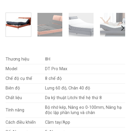
Misocson
, với vai trò nhà phân phối chính hãng, cam kết mang
đến cho bạn sản phẩm chất lượng cao từ 8H, đi kèm dịch vụ
tận tâm và uy tín. Khi chọn 8H Milan Pro Max qua
Misocson
,
bạn không chỉ sở hữu một chiếc giường thông minh. Mà còn
nhận được sự đảm bảo về nguồn gốc chính hãng, hỗ trợ tối ưu
để trải nghiệm giấc ngủ trọn vẹn nhất. Hãy cùng khám phá
những đặc điểm nổi bật làm nên sức hút của tuyệt phẩm này!
Thương hiệu
8H
Model
DT Pro Max
Chế độ cụ thể
8 chế độ
Biên độ
Lưng 60 độ, Chân 40 độ
Chất liệu
Da kỹ thuật Litchi thế hệ thứ 8
Bộ nhớ kép, Nâng eo 0-100mm, Nâng hạ
Tính năng
độc lập phần lưng và chân
Cách điều khiển
Cầm tay/App