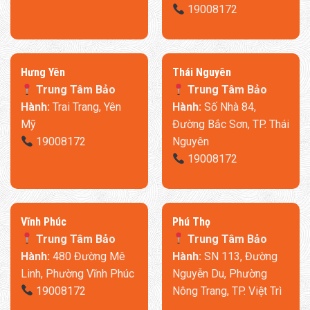
19008172
​Hưng Yên
Thái Nguyên
Giường thông minh có thể nâng hạ cùng lúc 3 vùng, trợ lực
Trung Tâm Bảo
Trung Tâm Bảo
mạnh, nâng chậm, hạ chậm.. cùng một số chức năng thông
Hành:
Trai Trang, Yên
Hành:
Số Nhà 84,
minh tùy theo nhu cầu sử dụng của bạn, có tác dụng nâng cao.
Mỹ
Đường Bắc Sơn, TP. Thái
Động cơ bền bỉ đạt chứng nhận FFC với lực đẩy lên tới 600kg,
19008172
Nguyên
ẩn dưới ván giường giúp nâng hạ êm ái và an toàn.
19008172
​Vĩnh Phúc
​Phú Thọ
Trung Tâm Bảo
Trung Tâm Bảo
Hành:
480 Đường Mê
Hành:
SN 113, Đường
Linh, Phường Vĩnh Phúc
Nguyễn Du, Phường
19008172
Nông Trang, TP. Việt Trì