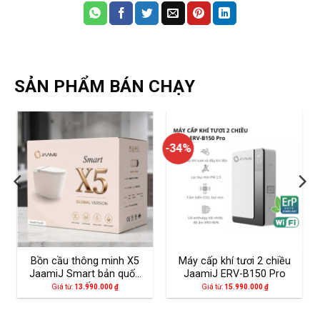
SẢN PHẨM BÁN CHẠY
-34%
Bồn cầu thông minh X5
Máy cấp khí tươi 2 chiều
JaamiJ Smart bản quốc
JaamiJ ERV-B150 Pro
tế
Giá từ:
13.990.000
₫
Giá từ:
15.990.000
₫