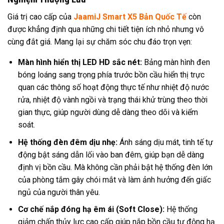
Giá trị cao cấp của
JaamiJ Smart X5 Bản Quốc Tế
còn
được khẳng định qua những chi tiết tiện ích nhỏ nhưng vô
cùng đắt giá. Mang lại sự chăm sóc chu đáo trọn vẹn:
Màn hình hiển thị LED HD sắc nét:
Bảng màn hình đen
bóng loáng sang trọng phía trước bồn cầu hiển thị trực
quan các thông số hoạt động thực tế như nhiệt độ nước
rửa, nhiệt độ vành ngồi và trạng thái khử trùng theo thời
gian thực, giúp người dùng dễ dàng theo dõi và kiểm
soát.
Hệ thống đèn đêm dịu nhẹ:
Ánh sáng dịu mát, tinh tế tự
động bật sáng dẫn lối vào ban đêm, giúp bạn dễ dàng
định vị bồn cầu. Mà không cần phải bật hệ thống đèn lớn
của phòng tắm gây chói mắt và làm ảnh hưởng đến giấc
ngủ của người thân yêu.
Cơ chế nắp đóng hạ êm ái (Soft Close):
Hệ thống
giảm chấn thủy lực cao cấp giúp nắp bồn cầu tự động hạ