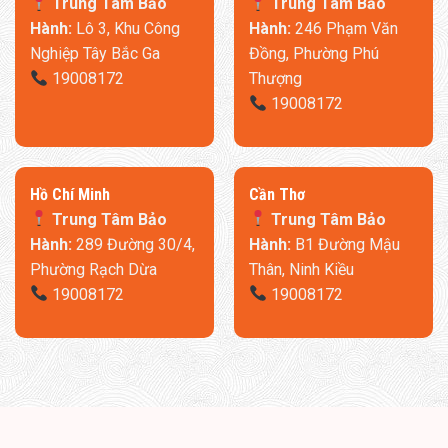
Trung Tâm Bảo
Trung Tâm Bảo
Hành:
Lô 3, Khu Công
Hành:
246 Phạm Văn
Nghiệp Tây Bắc Ga
Đồng, Phường Phú
19008172
Thượng
19008172
​Hồ Chí Minh
Cần Thơ
Trung Tâm Bảo
Trung Tâm Bảo
Hành:
289 Đường 30/4,
Hành:
B1 Đường Mậu
Phường Rạch Dừa
Thân, Ninh Kiều
19008172
19008172