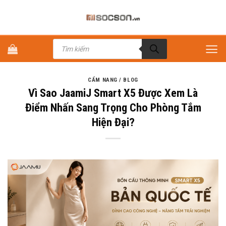
Bỏ
qua
nội
Tìm
dung
kiếm
sản
phẩm
CẨM NANG / BLOG
Vì Sao JaamiJ Smart X5 Được Xem Là
Điểm Nhấn Sang Trọng Cho Phòng Tắm
Hiện Đại?