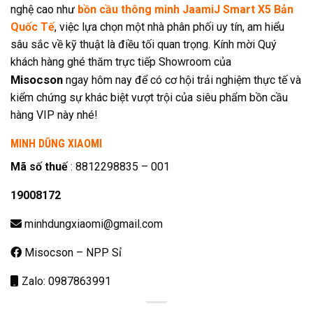
nghệ cao như
bồn cầu thông minh JaamiJ Smart X5 Bản
Quốc Tế
, việc lựa chọn một nhà phân phối uy tín, am hiểu
sâu sắc về kỹ thuật là điều tối quan trọng. Kính mời Quý
khách hàng ghé thăm trực tiếp Showroom của
Misocson
ngay hôm nay để có cơ hội trải nghiệm thực tế và
kiểm chứng sự khác biệt vượt trội của siêu phẩm bồn cầu
hàng VIP này nhé!
MINH DŨNG XIAOMI
Mã số thuế
: 8812298835 – 001
19008172
minhdungxiaomi@gmail.com
Misocson – NPP Sỉ
Zalo: 0987863991