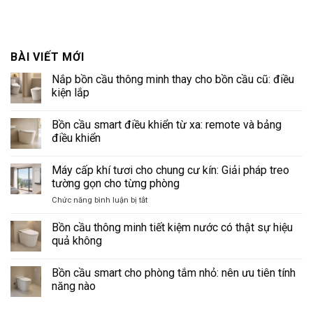
BÀI VIẾT MỚI
Nắp bồn cầu thông minh thay cho bồn cầu cũ: điều
kiện lắp
Không
có
Bồn cầu smart điều khiển từ xa: remote và bảng
bình
luận
điều khiển
ở
Nắp
Không
bồn
có
Máy cấp khí tươi cho chung cư kín: Giải pháp treo
cầu
bình
thông
luận
tường gọn cho từng phòng
minh
ở
thay
Bồn
ở
Chức năng bình luận bị tắt
cho
cầu
Máy
bồn
smart
cấp
cầu
điều
Bồn cầu thông minh tiết kiệm nước có thật sự hiệu
cũ:
khiển
khí
quả không
điều
từ
tươi
kiện
xa:
Không
cho
lắp
remote
có
và
Bồn cầu smart cho phòng tắm nhỏ: nên ưu tiên tính
chung
bình
bảng
luận
cư
năng nào
điều
ở
kín:
khiển
Bồn
Không
Giải
cầu
có