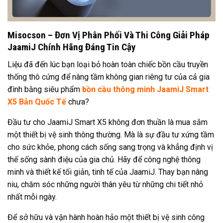
Misocson – Đơn Vị Phân Phối Và Thi Công Giải Pháp
JaamiJ Chính Hãng Đáng Tin Cậy
Liệu đã đến lúc bạn loại bỏ hoàn toàn chiếc bồn cầu truyền
thống thô cứng để nâng tầm không gian riêng tư của cả gia
đình bằng siêu phẩm
bồn cầu thông minh JaamiJ Smart
X5 Bản Quốc Tế
chưa?
Đầu tư cho JaamiJ Smart X5 không đơn thuần là mua sắm
một thiết bị vệ sinh thông thường. Mà là sự đầu tư xứng tầm
cho sức khỏe, phong cách sống sang trọng và khẳng định vị
thế sống sành điệu của gia chủ. Hãy để công nghệ thông
minh và thiết kế tối giản, tinh tế của JaamiJ. Thay bạn nâng
niu, chăm sóc những người thân yêu từ những chi tiết nhỏ
nhất mỗi ngày.
Để sở hữu và vận hành hoàn hảo một thiết bị vệ sinh công