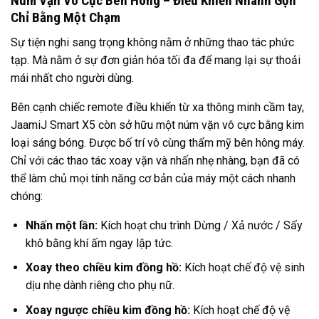
Núm Vặn Vô Cực Bên Hông – Điều Khiển Nhanh Gọn
Chỉ Bằng Một Chạm
Sự tiện nghi sang trọng không nằm ở những thao tác phức
tạp. Mà nằm ở sự đơn giản hóa tối đa để mang lại sự thoải
mái nhất cho người dùng.
Bên cạnh chiếc remote điều khiển từ xa thông minh cầm tay,
JaamiJ Smart X5 còn sở hữu một núm vặn vô cực bằng kim
loại sáng bóng. Được bố trí vô cùng thẩm mỹ bên hông máy.
Chỉ với các thao tác xoay vặn và nhấn nhẹ nhàng, bạn đã có
thể làm chủ mọi tính năng cơ bản của máy một cách nhanh
chóng:
Nhấn một lần:
Kích hoạt chu trình Dừng / Xả nước / Sấy
khô bằng khí ấm ngay lập tức.
Xoay theo chiều kim đồng hồ:
Kích hoạt chế độ vệ sinh
dịu nhẹ dành riêng cho phụ nữ.
Xoay ngược chiều kim đồng hồ:
Kích hoạt chế độ vệ