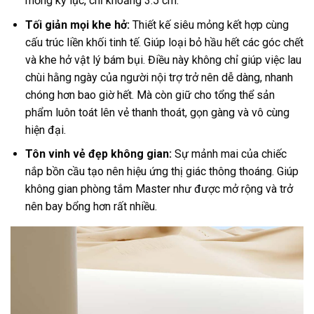
mỏng kỷ lục, chỉ khoảng 3.5 cm.
Tối giản mọi khe hở:
Thiết kế siêu mỏng kết hợp cùng
cấu trúc liền khối tinh tế. Giúp loại bỏ hầu hết các góc chết
và khe hở vật lý bám bụi. Điều này không chỉ giúp việc lau
chùi hằng ngày của người nội trợ trở nên dễ dàng, nhanh
chóng hơn bao giờ hết. Mà còn giữ cho tổng thể sản
phẩm luôn toát lên vẻ thanh thoát, gọn gàng và vô cùng
hiện đại.
Tôn vinh vẻ đẹp không gian:
Sự mảnh mai của chiếc
nắp bồn cầu tạo nên hiệu ứng thị giác thông thoáng. Giúp
không gian phòng tắm Master như được mở rộng và trở
nên bay bổng hơn rất nhiều.