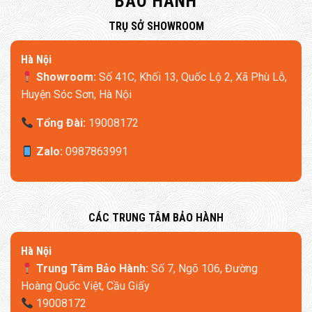
BẢO HÀNH
​TRỤ SỞ SHOWROOM
Hà Nội
Showroom:
Số 41C, Khối 13, Quốc Lộ 2, Xã Phù Lỗ,
Huyện Sóc Sơn, Hà Nội
Tổng Đài:
19008172
Zalo:
0987863991
​CÁC TRUNG TÂM BẢO HÀNH
​Hà Nội
Trung Tâm Bảo Hành:
Số 7, Ngõ 106, Đường
Hoàng Quốc Việt, Cầu Giấy
19008172