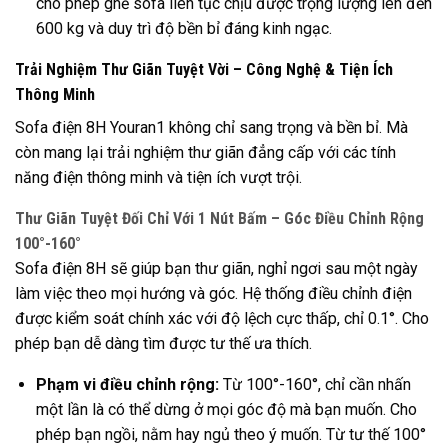
cho phép ghế sofa liên tục chịu được trọng lượng lên đến
600 kg và duy trì độ bền bỉ đáng kinh ngạc.
Trải Nghiệm Thư Giãn Tuyệt Vời – Công Nghệ & Tiện Ích
Thông Minh
Sofa điện 8H Youran1 không chỉ sang trọng và bền bỉ. Mà
còn mang lại trải nghiệm thư giãn đẳng cấp với các tính
năng điện thông minh và tiện ích vượt trội.
Thư Giãn Tuyệt Đối Chỉ Với 1 Nút Bấm – Góc Điều Chỉnh Rộng
100°-160°
Sofa điện 8H sẽ giúp bạn thư giãn, nghỉ ngơi sau một ngày
làm việc theo mọi hướng và góc. Hệ thống điều chỉnh điện
được kiểm soát chính xác với độ lệch cực thấp, chỉ 0.1°. Cho
phép bạn dễ dàng tìm được tư thế ưa thích.
Phạm vi điều chỉnh rộng:
Từ 100°-160°, chỉ cần nhấn
một lần là có thể dừng ở mọi góc độ mà bạn muốn. Cho
phép bạn ngồi, nằm hay ngủ theo ý muốn. Từ tư thế 100°