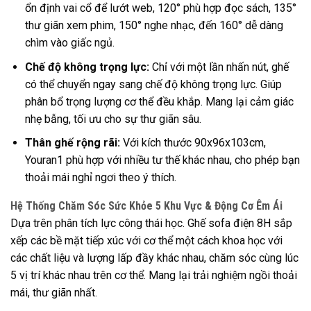
ổn định vai cổ để lướt web, 120° phù hợp đọc sách, 135°
thư giãn xem phim, 150° nghe nhạc, đến 160° dễ dàng
chìm vào giấc ngủ.
Chế độ không trọng lực:
Chỉ với một lần nhấn nút, ghế
có thể chuyển ngay sang chế độ không trọng lực. Giúp
phân bổ trọng lượng cơ thể đều khắp. Mang lại cảm giác
nhẹ bẫng, tối ưu cho sự thư giãn sâu.
Thân ghế rộng rãi:
Với kích thước 90x96x103cm,
Youran1 phù hợp với nhiều tư thế khác nhau, cho phép bạn
thoải mái nghỉ ngơi theo ý thích.
Hệ Thống Chăm Sóc Sức Khỏe 5 Khu Vực & Động Cơ Êm Ái
Dựa trên phân tích lực công thái học. Ghế sofa điện 8H sắp
xếp các bề mặt tiếp xúc với cơ thể một cách khoa học với
các chất liệu và lượng lấp đầy khác nhau, chăm sóc cùng lúc
5 vị trí khác nhau trên cơ thể. Mang lại trải nghiệm ngồi thoải
mái, thư giãn nhất.