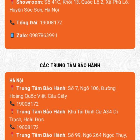
Showroom:
Số 41C, Khối 13, Quốc Lộ 2, Xã Phù Lỗ,
Huyện Sóc Sơn, Hà Nội
Tổng Đài:
19008172
Zalo:
0987863991
​CÁC TRUNG TÂM BẢO HÀNH
​Hà Nội
Trung Tâm Bảo Hành:
Số 7, Ngõ 106, Đường
Hoàng Quốc Việt, Cầu Giấy
19008172
Trung Tâm Bảo Hành:
Khu Tái Định Cư A34 Di
Trạch, Hoài Đức
19008172
Trung Tâm Bảo Hành:
Số 99, Ngõ 264 Ngọc Thụy,