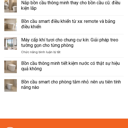
Nắp bồn cầu thông minh thay cho bồn cầu cũ: điều
kiện lắp
Không
có
Bồn cầu smart điều khiển từ xa: remote và bảng
bình
luận
điều khiển
ở
Nắp
Không
bồn
có
Máy cấp khí tươi cho chung cư kín: Giải pháp treo
cầu
bình
thông
luận
tường gọn cho từng phòng
minh
ở
thay
Bồn
ở
Chức năng bình luận bị tắt
cho
cầu
Máy
bồn
smart
cấp
cầu
điều
Bồn cầu thông minh tiết kiệm nước có thật sự hiệu
cũ:
khiển
khí
quả không
điều
từ
tươi
kiện
xa:
Không
cho
lắp
remote
có
và
Bồn cầu smart cho phòng tắm nhỏ: nên ưu tiên tính
chung
bình
bảng
luận
cư
năng nào
điều
ở
kín:
khiển
Bồn
Không
Giải
cầu
có
thông
pháp
bình
minh
luận
treo
tiết
ở
tường
kiệm
Bồn
gọn
nước
cầu
có
smart
cho
thật
cho
từng
sự
phòng