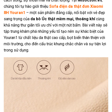
cách sống, sự thoải mái và chất lượng. Tại
Misocson.vn
,
chúng tôi tự hào giới thiệu
Sofa điện da thật đơn Xiaomi
8H Youran1
– một sản phẩm đẳng cấp, nổi bật với vẻ đẹp
sang trọng của
da bò Úc thật mềm mại, thoáng khí
cùng
khả năng thư giãn tối ưu chỉ với một nút bấm. Bài viết này sẽ
tập trung khám phá những yếu tố tạo nên sự khác biệt của
Youran1 từ chất liệu da thật cao cấp, bọt biển thân thiện với
môi trường, cho đến cấu trúc khung chắc chắn và sự tiện lợi
trong sử dụng.