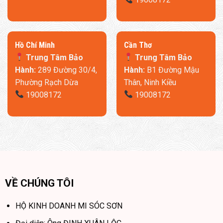
​Hồ Chí Minh
Cần Thơ
Trung Tâm Bảo
Trung Tâm Bảo
Hành:
289 Đường 30/4,
Hành:
B1 Đường Mậu
Phường Rạch Dừa
Thân, Ninh Kiều
19008172
19008172
VỀ CHÚNG TÔI
HỘ KINH DOANH MI SÓC SƠN