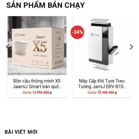
SẢN PHẨM BÁN CHẠY
-34%
Bồn cầu thông minh X5
Máy Cấp Khí Tươi Treo
JaamiJ Smart bản quốc
Tường JamiJ ERV-B150
tế
Pro
Giá từ:
13.990.000
₫
Giá từ:
15.990.000
₫
BÀI VIẾT MỚI