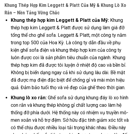
Khung Thép Hợp Kim Leggett & Platt Của Mỹ & Khung Lò Xo
Rắn – Nền Tảng Vững Chắc
Khung thép hợp kim Leggett & Platt của Mỹ:
Khung
thép hợp kim Leggett & Platt được sử dụng làm giá đỡ
tổng thể cho ghế sofa. Leggett & Platt, một công ty nằm
trong top 500 của Hoa Kỳ. Là công ty dẫn đầu về phụ
kiện ghế sofa điện và khung thép hợp kim của công ty
luôn được coi là sản phẩm tiêu chuẩn của ngành. Khung
thép hợp kim đã được tôi luyện ở nhiệt độ cao và bền bỉ.
Không bị biến dạng ngay cả khi sử dụng lâu dài. Bề mặt
đã được mạ điện đặc biệt để chống gỉ và mài mòn hiệu
quả. Đảm bảo tuổi thọ và vẻ đẹp của ghế theo thời gian.
Khung lò xo rắn:
Ghế sofa sử dụng khung đáy lò xo hình
con rắn và khung thép không gỉ chất lượng cao làm hệ
thống đỡ phía dưới. Hệ thống này có nhiệm vụ truyền mô-
men xoắn và hỗ trợ đệm. Sở hữu đặc tính giảm xóc tốt và
có thể chịu được nhiều loại tải trọng khác nhau. Điều này