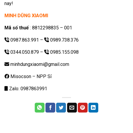
nay!
MINH DŨNG XIAOMI
Mã số thuế
: 8812298835 – 001
0987.863.991
–
0989.738.376
0344.050.879
–
0985.155.098
minhdungxiaomi@gmail.com
Misocson – NPP Sỉ
Zalo: 0987863991