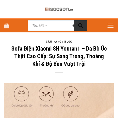
Bỏ
qua
nội
Tìm
dung
kiếm
sản
phẩm
CẨM NANG / BLOG
Sofa Điện Xiaomi 8H Youran1 – Da Bò Úc
Thật Cao Cấp: Sự Sang Trọng, Thoáng
Khí & Độ Bền Vượt Trội