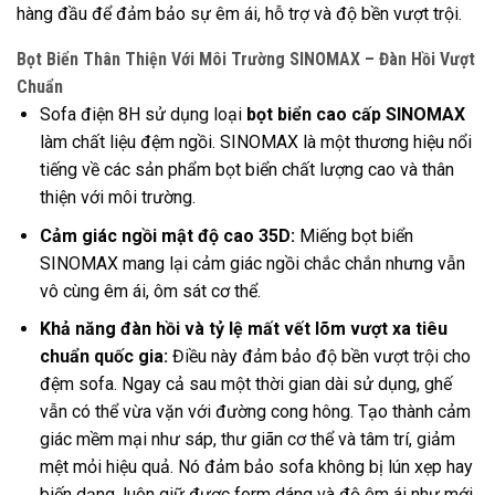
hàng đầu để đảm bảo sự êm ái, hỗ trợ và độ bền vượt trội.
Bọt Biển Thân Thiện Với Môi Trường SINOMAX – Đàn Hồi Vượt
Chuẩn
Sofa điện 8H sử dụng loại
bọt biển cao cấp SINOMAX
làm chất liệu đệm ngồi. SINOMAX là một thương hiệu nổi
tiếng về các sản phẩm bọt biển chất lượng cao và thân
thiện với môi trường.
Cảm giác ngồi mật độ cao 35D:
Miếng bọt biển
SINOMAX mang lại cảm giác ngồi chắc chắn nhưng vẫn
vô cùng êm ái, ôm sát cơ thể.
Khả năng đàn hồi và tỷ lệ mất vết lõm vượt xa tiêu
chuẩn quốc gia:
Điều này đảm bảo độ bền vượt trội cho
đệm sofa. Ngay cả sau một thời gian dài sử dụng, ghế
vẫn có thể vừa vặn với đường cong hông. Tạo thành cảm
giác mềm mại như sáp, thư giãn cơ thể và tâm trí, giảm
mệt mỏi hiệu quả. Nó đảm bảo sofa không bị lún xẹp hay
biến dạng, luôn giữ được form dáng và độ êm ái như mới.