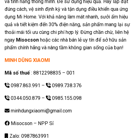
và tính năng thông minh. Để sử dụng hiệu quả. Hãy lắp đặt
đúng cách, vệ sinh định kỳ và tận dụng điều khiển qua ứng
dụng Mi Home. Với khả năng làm mát nhanh, sưởi ấm hiệu
quả và tiết kiệm đến 30% điện năng, sản phẩm mang lại sự
thoải mái tối ưu cùng chi phí hợp lý. Đừng chần chừ, liên hệ
ngay
Misocson
hoặc các nhà bán lẻ uy tín để sở hữu sản
phẩm chính hãng và nâng tầm không gian sống của bạn!
MINH DŨNG XIAOMI
Mã số thuế
: 8812298835 – 001
0987.863.991
–
0989.738.376
0344.050.879
–
0985.155.098
minhdungxiaomi@gmail.com
Misocson – NPP Sỉ
Zalo: 0987863991