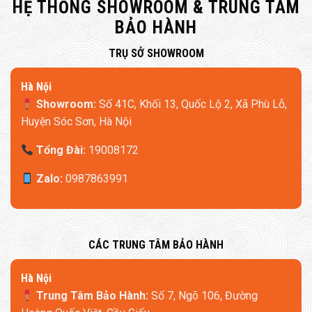
HỆ THỐNG SHOWROOM & TRUNG TÂM
BẢO HÀNH
​TRỤ SỞ SHOWROOM
Hà Nội
Showroom:
Số 41C, Khối 13, Quốc Lộ 2, Xã Phù Lỗ,
Huyện Sóc Sơn, Hà Nội
Tổng Đài:
19008172
Zalo:
0987863991
​CÁC TRUNG TÂM BẢO HÀNH
​Hà Nội
Trung Tâm Bảo Hành:
Số 7, Ngõ 106, Đường