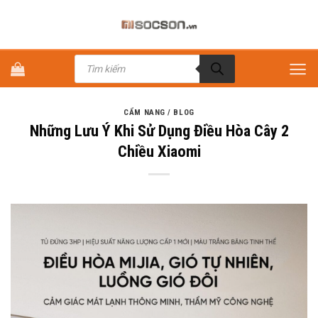
Bỏ
qua
nội
Tìm
dung
kiếm
sản
phẩm
CẨM NANG / BLOG
Những Lưu Ý Khi Sử Dụng Điều Hòa Cây 2
Chiều Xiaomi