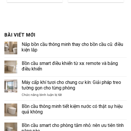
BÀI VIẾT MỚI
Nắp bồn cầu thông minh thay cho bồn cầu cũ: điều
kiện lắp
Không
có
Bồn cầu smart điều khiển từ xa: remote và bảng
bình
luận
điều khiển
ở
Nắp
Không
bồn
có
Máy cấp khí tươi cho chung cư kín: Giải pháp treo
cầu
bình
thông
luận
tường gọn cho từng phòng
minh
ở
thay
Bồn
ở
Chức năng bình luận bị tắt
cho
cầu
Máy
bồn
smart
cấp
cầu
điều
Bồn cầu thông minh tiết kiệm nước có thật sự hiệu
cũ:
khiển
khí
quả không
điều
từ
tươi
kiện
xa:
Không
cho
lắp
remote
có
và
Bồn cầu smart cho phòng tắm nhỏ: nên ưu tiên tính
chung
bình
bảng
luận
cư
năng nào