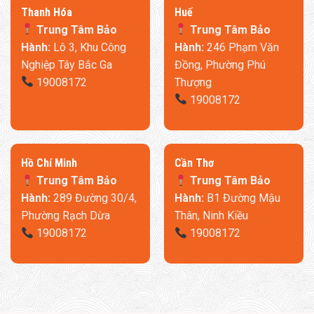
Thanh Hóa
​Huế
Trung Tâm Bảo
Trung Tâm Bảo
Hành:
Lô 3, Khu Công
Hành:
246 Phạm Văn
Nghiệp Tây Bắc Ga
Đồng, Phường Phú
19008172
Thượng
19008172
​Hồ Chí Minh
Cần Thơ
Trung Tâm Bảo
Trung Tâm Bảo
Hành:
289 Đường 30/4,
Hành:
B1 Đường Mậu
Phường Rạch Dừa
Thân, Ninh Kiều
19008172
19008172