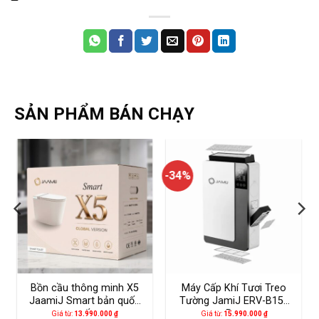
SẢN PHẨM BÁN CHẠY
-34%
Bồn cầu thông minh X5
Máy Cấp Khí Tươi Treo
JaamiJ Smart bản quốc
Tường JamiJ ERV-B150
tế
Pro
Giá từ:
13.990.000
₫
Giá từ:
15.990.000
₫