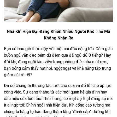
Nhà Kín Hiện Đại Đang Khiến Nhiều Người Khó Thở Mà
Không Nhận Ra
Bạn có bao giờ thức dậy với một cái đầu nặng trĩu. Cảm giác
buồn ngủ vẫn đeo bám dù đêm qua đã ngủ đủ 8 tiếng? Hay
đôi khi, đang ngồi làm việc trong phòng điều hòa mát rượi,
bạn bỗng cảm thấy hụt hơi, ngột ngạt và khả năng tập trung
giảm sút rõ rệt?
Đa số chúng ta thường tặc lưỡi cho qua và đổ lỗi cho áp lực
công việc. Sự căng thẳng từ các mối quan hệ gia đình hay
dấu hiệu của tuổi tác. Thế nhưng, có một sự thật đáng sợ mà
ít ai ngờ tới: Chính ngôi nhà hiện đại, kín cổng cao tường mà
chúng ta hằng tự hào đang thầm lặng “đánh cắp” dưỡng khí