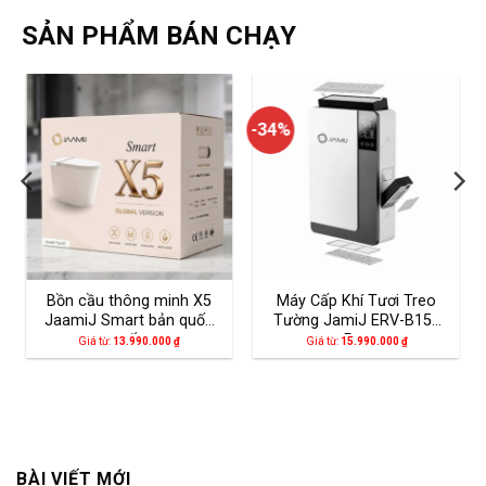
SẢN PHẨM BÁN CHẠY
-34%
Bồn cầu thông minh X5
Máy Cấp Khí Tươi Treo
JaamiJ Smart bản quốc
Tường JamiJ ERV-B150
tế
Pro
Giá từ:
13.990.000
₫
Giá từ:
15.990.000
₫
BÀI VIẾT MỚI