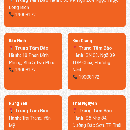
Trung Tâm Bảo Hành:
Số 99, Ngõ 264 Ngọc Thụy,
Long Biên
19008172
​Bắc Ninh
​Bắc Giang
Trung Tâm Bảo
Trung Tâm Bảo
Hành:
18 Phan Đình
Hành:
SN 03, Ngõ 39
Phùng, Khu 5, Đại Phúc
TDP Chùa, Phường
19008172
Nếnh
19008172
​Hưng Yên
Thái Nguyên
Trung Tâm Bảo
Trung Tâm Bảo
Hành:
Trai Trang, Yên
Hành:
Số Nhà 84,
Mỹ
Đường Bắc Sơn, TP. Thái