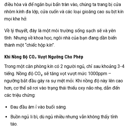
điều hòa và để ngăn bụi bẩn tràn vào, chúng ta trang bị cửa
nhôm kính đa lớp, cửa cuốn và các loại gioăng cao su bịt kín
mọi khe hở.
Về lý thuyết, đây là một môi trường sống sạch sẽ và yên
tĩnh. Nhưng về khoa học, ngôi nhà của bạn đang dần biến
thành một “chiếc hộp kín”.
Khi Nồng Độ CO₂ Vượt Ngưỡng Cho Phép
Trong một căn phòng kín có 2 người ngủ, chỉ sau khoảng 3-4
tiếng. Nồng độ CO₂ sẽ tăng vọt vượt mức 1000ppm –
ngưỡng bắt đầu gây ra sự mệt mỏi. Khi nồng độ này lên cao
hơn, cơ thể sẽ rơi vào trạng thái thiếu oxy não nhẹ, dẫn đến
các triệu chứng:
Đau đầu âm ỉ vào buổi sáng.
Buồn ngủ li bì, dù ngủ nhiều nhưng vẫn không thấy tỉnh
táo.