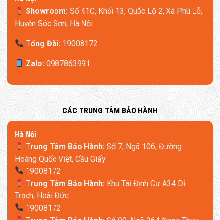
Showroom:
Số 41C, Khối 13, Quốc Lộ 2, Xã Phù Lỗ,
Huyện Sóc Sơn, Hà Nội
Tổng Đài:
19008172
Zalo:
0987863991
​CÁC TRUNG TÂM BẢO HÀNH
​Hà Nội
Trung Tâm Bảo Hành:
Số 7, Ngõ 106, Đường
Hoàng Quốc Việt, Cầu Giấy
19008172
Trung Tâm Bảo Hành:
Khu Tái Định Cư A34 Di
Trạch, Hoài Đức
19008172