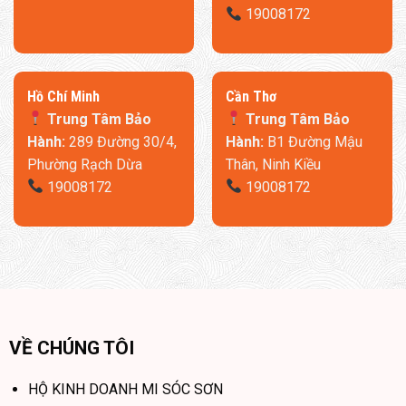
19008172
​Hồ Chí Minh
Cần Thơ
Trung Tâm Bảo
Trung Tâm Bảo
Hành:
289 Đường 30/4,
Hành:
B1 Đường Mậu
Phường Rạch Dừa
Thân, Ninh Kiều
19008172
19008172
VỀ CHÚNG TÔI
HỘ KINH DOANH MI SÓC SƠN