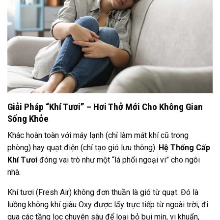
Giải Pháp “Khí Tươi” – Hơi Thở Mới Cho Không Gian
Sống Khỏe
Khác hoàn toàn với máy lạnh (chỉ làm mát khí cũ trong
phòng) hay quạt điện (chỉ tạo gió lưu thông).
Hệ Thống Cấp
Khí Tươi
đóng vai trò như một “lá phổi ngoại vi” cho ngôi
nhà.
Khí tươi (Fresh Air) không đơn thuần là gió từ quạt. Đó là
luồng không khí giàu Oxy được lấy trực tiếp từ ngoài trời, đi
qua các tầng lọc chuyên sâu để loại bỏ bụi mịn, vi khuẩn,