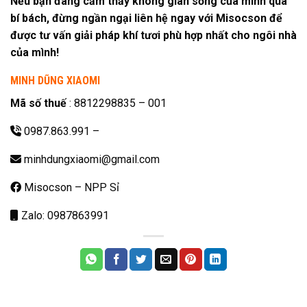
Nếu bạn đang cảm thấy không gian sống của mình quá
bí bách, đừng ngần ngại liên hệ ngay với Misocson để
được tư vấn giải pháp khí tươi phù hợp nhất cho ngôi nhà
của mình!
MINH DŨNG XIAOMI
Mã số thuế
: 8812298835 – 001
0987.863.991
–
minhdungxiaomi@gmail.com
Misocson – NPP Sỉ
Zalo: 0987863991