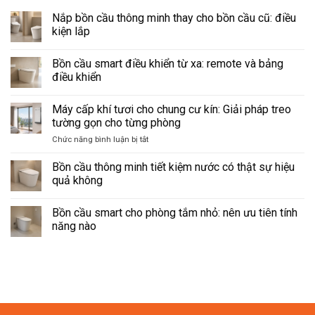
Nắp bồn cầu thông minh thay cho bồn cầu cũ: điều
kiện lắp
Không
có
Bồn cầu smart điều khiển từ xa: remote và bảng
bình
luận
điều khiển
ở
Nắp
Không
bồn
có
Máy cấp khí tươi cho chung cư kín: Giải pháp treo
cầu
bình
thông
luận
tường gọn cho từng phòng
minh
ở
thay
Bồn
ở
Chức năng bình luận bị tắt
cho
cầu
Máy
bồn
smart
cấp
cầu
điều
Bồn cầu thông minh tiết kiệm nước có thật sự hiệu
cũ:
khiển
khí
quả không
điều
từ
tươi
kiện
xa:
Không
cho
lắp
remote
có
và
Bồn cầu smart cho phòng tắm nhỏ: nên ưu tiên tính
chung
bình
bảng
luận
cư
năng nào
điều
ở
kín:
khiển
Bồn
Không
Giải
cầu
có
thông
pháp
bình
minh
luận
treo
tiết
ở
tường
kiệm
Bồn
gọn
nước
cầu
có
smart
cho
thật
cho