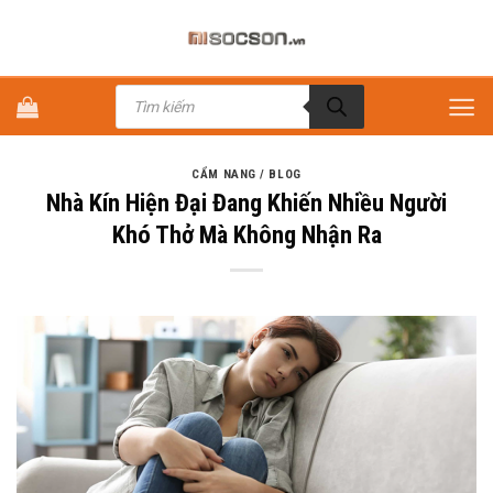
Bỏ
qua
nội
Tìm
dung
kiếm
sản
phẩm
CẨM NANG / BLOG
Nhà Kín Hiện Đại Đang Khiến Nhiều Người
Khó Thở Mà Không Nhận Ra