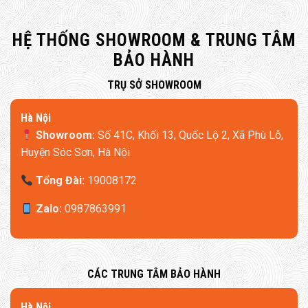
HỆ THỐNG SHOWROOM & TRUNG TÂM
BẢO HÀNH
​TRỤ SỞ SHOWROOM
Hà Nội
Showroom:
Số 41C, Khối 13, Quốc Lộ 2, Xã Phù Lỗ,
Huyện Sóc Sơn, Hà Nội
Tổng Đài:
19008172
Zalo:
0987863991
​CÁC TRUNG TÂM BẢO HÀNH
​Hà Nội