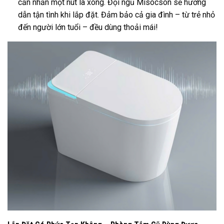
cần nhấn một nút là xong. Đội ngũ Misocson sẽ hướng
dẫn tận tình khi lắp đặt. Đảm bảo cả gia đình – từ trẻ nhỏ
đến người lớn tuổi – đều dùng thoải mái!