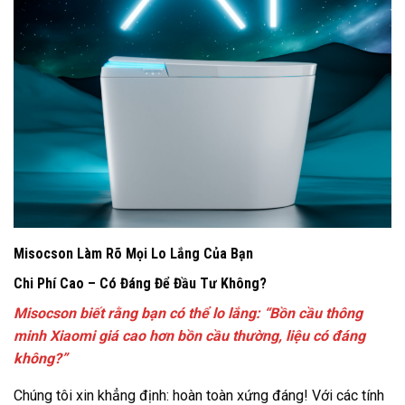
Misocson Làm Rõ Mọi Lo Lắng Của Bạn
Chi Phí Cao – Có Đáng Để Đầu Tư Không?
Misocson biết rằng bạn có thể lo lắng: “Bồn cầu thông
minh Xiaomi giá cao hơn bồn cầu thường, liệu có đáng
không?”
Chúng tôi xin khẳng định: hoàn toàn xứng đáng! Với các tính