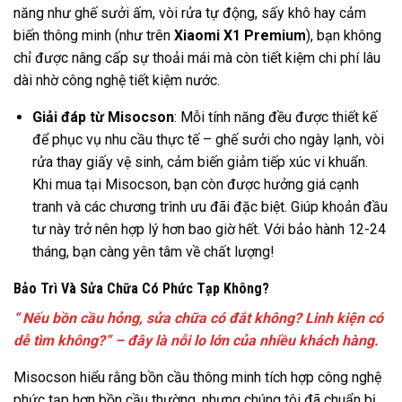
năng như ghế sưởi ấm, vòi rửa tự động, sấy khô hay cảm
biến thông minh (như trên
Xiaomi X1 Premium
), bạn không
chỉ được nâng cấp sự thoải mái mà còn tiết kiệm chi phí lâu
dài nhờ công nghệ tiết kiệm nước.
Giải đáp từ Misocson
: Mỗi tính năng đều được thiết kế
để phục vụ nhu cầu thực tế – ghế sưởi cho ngày lạnh, vòi
rửa thay giấy vệ sinh, cảm biến giảm tiếp xúc vi khuẩn.
Khi mua tại Misocson, bạn còn được hưởng giá cạnh
tranh và các chương trình ưu đãi đặc biệt. Giúp khoản đầu
tư này trở nên hợp lý hơn bao giờ hết. Với bảo hành 12-24
tháng, bạn càng yên tâm về chất lượng!
Bảo Trì Và Sửa Chữa Có Phức Tạp Không?
“ Nếu bồn cầu hỏng, sửa chữa có đắt không? Linh kiện có
dễ tìm không?” – đây là nỗi lo lớn của nhiều khách hàng.
Misocson hiểu rằng bồn cầu thông minh tích hợp công nghệ
phức tạp hơn bồn cầu thường, nhưng chúng tôi đã chuẩn bị