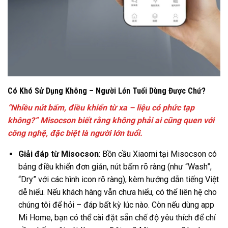
Có Khó Sử Dụng Không – Người Lớn Tuổi Dùng Được Chứ?
“Nhiều nút bấm, điều khiển từ xa – liệu có phức tạp
không?” Misocson biết rằng không phải ai cũng quen với
công nghệ, đặc biệt là người lớn tuổi.
Giải đáp từ Misocson
: Bồn cầu Xiaomi tại Misocson có
bảng điều khiển đơn giản, nút bấm rõ ràng (như “Wash”,
“Dry” với các hình icon rõ ràng), kèm hướng dẫn tiếng Việt
dễ hiểu. Nếu khách hàng vẫn chưa hiểu, có thể liên hệ cho
chúng tôi để hỏi – đáp bất kỳ lúc nào. Còn nếu dùng app
Mi Home, bạn có thể cài đặt sẵn chế độ yêu thích để chỉ