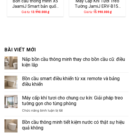
Bồn cầu thông minh X5
Máy Cấp Khí Tươi Treo
JaamiJ Smart bản quốc
Tường JamiJ ERV-B150
tế
Pro
Giá từ:
13.990.000
₫
Giá từ:
15.990.000
₫
BÀI VIẾT MỚI
Nắp bồn cầu thông minh thay cho bồn cầu cũ: điều
kiện lắp
Không
có
Bồn cầu smart điều khiển từ xa: remote và bảng
bình
luận
điều khiển
ở
Nắp
Không
bồn
có
Máy cấp khí tươi cho chung cư kín: Giải pháp treo
cầu
bình
thông
luận
tường gọn cho từng phòng
minh
ở
thay
Bồn
ở
Chức năng bình luận bị tắt
cho
cầu
Máy
bồn
smart
cấp
cầu
điều
Bồn cầu thông minh tiết kiệm nước có thật sự hiệu
cũ:
khiển
khí
quả không
điều
từ
tươi
kiện
xa: