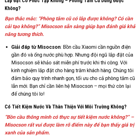
Lắp Đặt Có Phức Tạp Không – Phòng Tắm Cũ Dùng Được
Không?
Bạn thắc mắc: “Phòng tắm cũ có lắp được không? Có cần
cải tạo không?” Misocson sẵn sàng giúp bạn đánh giá khả
năng tương thích.
Giải đáp từ Misocson
: Bồn cầu Xiaomi cần nguồn điện
gần đó và ống nước phù hợp. Nhưng đội ngũ lắp đặt của
Misocson sẽ khảo sát miễn phí trước khi thi công. Với
kinh nghiệm lắp đặt cho hàng trăm khách hàng. Chúng tôi
đảm bảo quy trình nhanh gọn, tối ưu cho cả phòng tắm cũ
lẫn mới. Bạn chỉ cần liên hệ Misocson – mọi thứ còn lại
để chúng tôi lo!
Có Tiết Kiệm Nước Và Thân Thiện Với Môi Trường Không?
“Bồn cầu thông minh có thực sự tiết kiệm nước không?” –
Misocson rất vui được làm rõ điểm này để bạn thấy giá trị
xanh của sản phẩm.