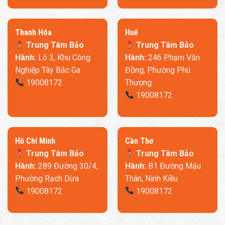
Thanh Hóa
​Huế
Trung Tâm Bảo
Trung Tâm Bảo
Hành:
Lô 3, Khu Công
Hành:
246 Phạm Văn
Nghiệp Tây Bắc Ga
Đồng, Phường Phú
19008172
Thượng
19008172
​Hồ Chí Minh
Cần Thơ
Trung Tâm Bảo
Trung Tâm Bảo
Hành:
289 Đường 30/4,
Hành:
B1 Đường Mậu
Phường Rạch Dừa
Thân, Ninh Kiều
19008172
19008172