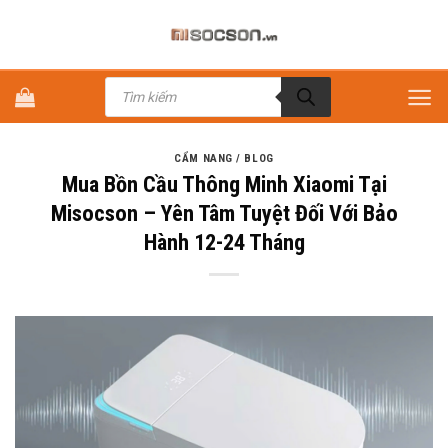
Bỏ
qua
nội
Tìm
dung
kiếm
sản
phẩm
CẨM NANG / BLOG
Mua Bồn Cầu Thông Minh Xiaomi Tại
Misocson – Yên Tâm Tuyệt Đối Với Bảo
Hành 12-24 Tháng