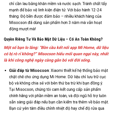
chỉ cần lau bằng khăn mềm và nước sạch. Tránh chất tẩy
mạnh để bảo vệ linh kiện điện tử. Với bảo hành 12-24
tháng. Độ bền được đảm bảo – nhiều khách hàng của
Misocson đã dùng sản phẩm hơn 3 năm mà vẫn hoạt
động mượt mà!
Quyền Riêng Tư Và Bảo Mật Dữ Liệu – Có An Toàn Không?
Một số bạn lo lắng: “Bồn cầu kết nối app Mi Home, dữ liệu
có bị rò rỉ không?” Misocson hiểu mối quan ngại này, nhất
là khi công nghệ ngày càng gắn bó với đời sống.
Giải đáp từ Misocson
: Xiaomi thiết kế hệ thống bảo mật
chặt chẽ cho ứng dụng Mi Home. Dữ liệu chỉ lưu trữ cục
bộ và không chia sẻ với bên thứ ba trừ khi bạn đồng ý.
Tại Misocson, chúng tôi cam kết cung cấp sản phẩm
chính hãng với phần mềm an toàn, và đội ngũ hỗ trợ luôn
sẵn sàng giải đáp nếu bạn cần kiểm tra thêm về bảo mật.
Bạn cứ yên tâm điều chỉnh nhiệt độ hay chế độ rửa qua