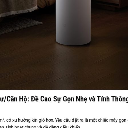
ư/Căn Hộ: Đề Cao Sự Gọn Nhẹ và Tính Thôn
², có xu hướng kín gió hơn. Yêu cầu đặt ra là một chiếc máy gọn 
n sinh hoạt chung và dễ dàng điều khiển.