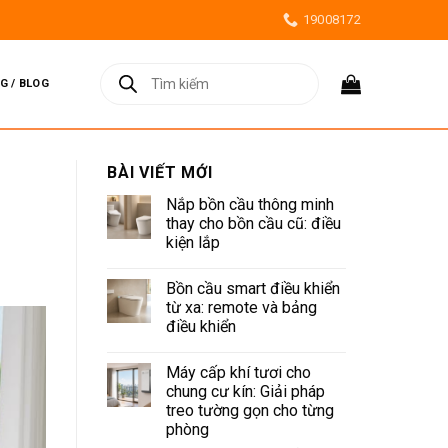
19008172
Tìm
kiếm
G / BLOG
sản
phẩm
BÀI VIẾT MỚI
Nắp bồn cầu thông minh
thay cho bồn cầu cũ: điều
kiện lắp
Không
có
Bồn cầu smart điều khiển
bình
luận
từ xa: remote và bảng
ở
điều khiển
Nắp
bồn
Không
cầu
có
thông
Máy cấp khí tươi cho
bình
minh
luận
chung cư kín: Giải pháp
thay
ở
cho
treo tường gọn cho từng
Bồn
bồn
cầu
phòng
cầu
smart
cũ: