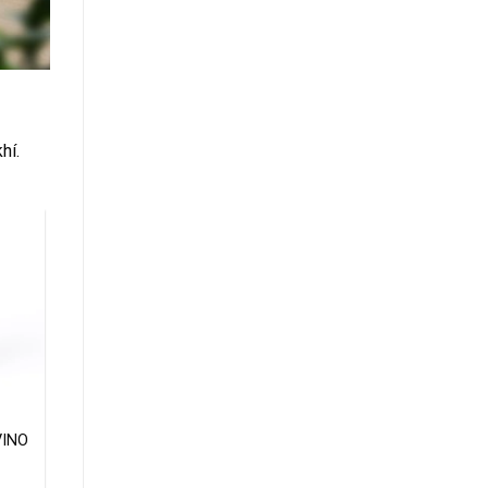
g
hí.
VINO