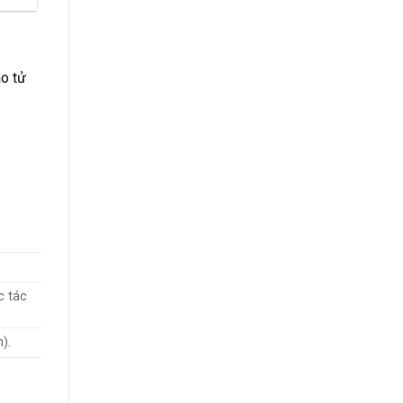
ào tử
c tác
).