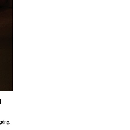
g
gàng,