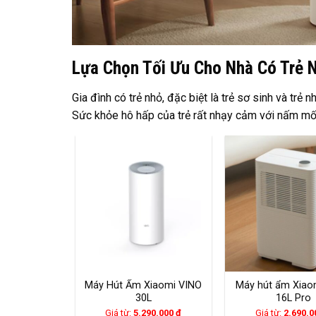
Lựa Chọn Tối Ưu Cho Nhà Có Trẻ 
Gia đình có trẻ nhỏ, đặc biệt là trẻ sơ sinh và trẻ
Sức khỏe hô hấp của trẻ rất nhạy cảm với nấm mốc
Xiaomi New
Máy Hút Ẩm Xiaomi VINO
Máy hút ẩm Xiao
 – Kèm Lọc
30L
16L Pro
 khí
90.000
₫
Giá từ:
5.290.000
₫
Giá từ:
2.690.