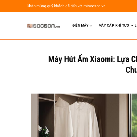
Bỏ
Chào mừng quý khách đã đến với misocson.vn
qua
nội
dung
ĐIỆN MÁY
MÁY CẤP KHÍ TƯƠI – 
Máy Hút Ẩm Xiaomi: Lựa C
Chu