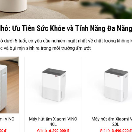
Nhỏ: Ưu Tiên Sức Khỏe và Tính Năng Đa Năn
 nhỏ dưới 5 tuổi, có yêu cầu nghiêm ngặt nhất về chất lượng không k
 và bụi mịn sinh ra trong môi trường ẩm ướt.
mi VINO
Máy hút ẩm Xiaomi VINO
Máy hút ẩm Xiaomi 
40L
20L
000
₫
Giá từ:
6.290.000
₫
Giá từ:
3.490.000
₫