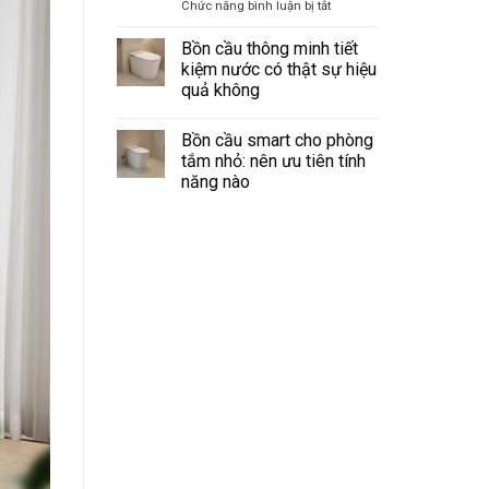
điều
ở
Chức năng bình luận bị tắt
điều
khiển
Máy
kiện
từ
lắp
cấp
xa:
Bồn cầu thông minh tiết
remote
khí
kiệm nước có thật sự hiệu
và
tươi
quả không
bảng
cho
điều
Không
khiển
chung
có
cư
Bồn cầu smart cho phòng
bình
kín:
luận
tắm nhỏ: nên ưu tiên tính
ở
Giải
năng nào
Bồn
pháp
cầu
Không
treo
thông
có
minh
tường
bình
tiết
gọn
luận
kiệm
ở
cho
nước
Bồn
có
từng
cầu
thật
phòng
smart
sự
cho
hiệu
phòng
quả
tắm
không
nhỏ:
nên
ưu
tiên
tính
năng
nào