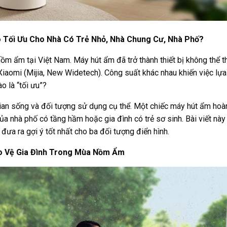
 Tối Ưu Cho Nhà Có Trẻ Nhỏ, Nhà Chung Cư, Nhà Phố?
ồm ẩm tại Việt Nam. Máy hút ẩm đã trở thành thiết bị không thể th
Xiaomi (Mijia, New Widetech). Công suất khác nhau khiến việc lự
o là “tối ưu”?
gian sống và đối tượng sử dụng cụ thể. Một chiếc máy hút ẩm hoà
ủa nhà phố có tầng hầm hoặc gia đình có trẻ sơ sinh. Bài viết này
đưa ra gợi ý tốt nhất cho ba đối tượng điển hình.
ảo Vệ Gia Đình Trong Mùa Nồm Ẩm