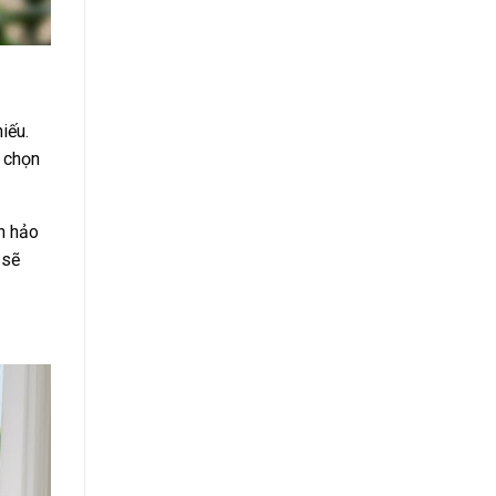
iếu.
a chọn
n hảo
 sẽ