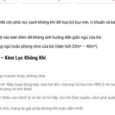
à còn phải lọc sạch không khí để loại bỏ bụi mịn, vi khuẩn và b
t vào ban đêm để không ảnh hưởng đến giấc ngủ của trẻ.
 ngủ hoặc phòng chơi của bé (diện tích 20m² – 40m²).
L – Kèm Lọc Không Khí
gủ master hoặc phòng chơi.
ốt. Máy hoạt động kép: vừa hút ẩm, vừa loại bỏ bụi mịn PM2.5 và cá
hoáng và tinh khiết.
thiểu các bệnh lý về da và hô hấp cho bé (hen suyễn, viêm phế quản
ẻ nhỏ, mang lại giải pháp không khí toàn diện nhất.