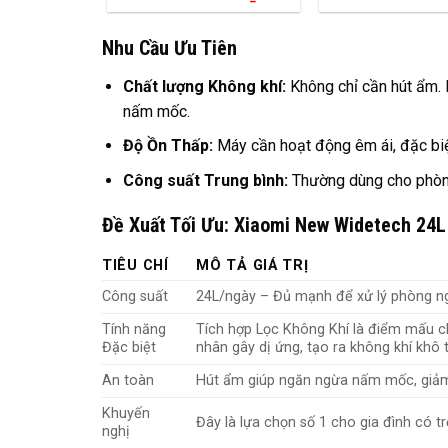
Nhu Cầu Ưu Tiên
Chất lượng Không khí:
Không chỉ cần hút ẩm. M
nấm mốc.
Độ Ồn Thấp:
Máy cần hoạt động êm ái, đặc biệ
Công suất Trung bình:
Thường dùng cho phòng
Đề Xuất Tối Ưu: Xiaomi New Widetech 24
TIÊU CHÍ
MÔ TẢ GIÁ TRỊ
Công suất
24L/ngày – Đủ mạnh để xử lý phòng n
Tính năng
Tích hợp Lọc Không Khí là điểm mấu ch
Đặc biệt
nhân gây dị ứng, tạo ra không khí khô t
An toàn
Hút ẩm giúp ngăn ngừa nấm mốc, giảm 
Khuyến
Đây là lựa chọn số 1 cho gia đình có tr
nghị