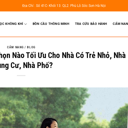
Địa Chỉ : Số 41C- Khối 13. QL2. Phù Lỗ Sóc Sơn Hà Nội
LỌC KHÔNG KHÍ
BỒN CẦU THÔNG MINH
TRA CỨU BẢO HÀNH
CẨM NAN
CẨM NANG / BLOG
họn Nào Tối Ưu Cho Nhà Có Trẻ Nhỏ, Nhà
ng Cư, Nhà Phố?