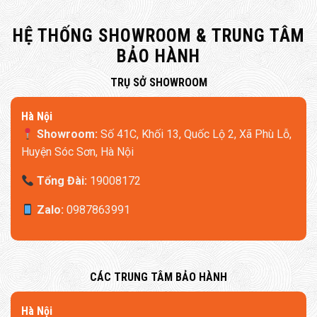
HỆ THỐNG SHOWROOM & TRUNG TÂM
BẢO HÀNH
​TRỤ SỞ SHOWROOM
Hà Nội
Showroom:
Số 41C, Khối 13, Quốc Lộ 2, Xã Phù Lỗ,
Huyện Sóc Sơn, Hà Nội
Tổng Đài:
19008172
Zalo:
0987863991
​CÁC TRUNG TÂM BẢO HÀNH
​Hà Nội