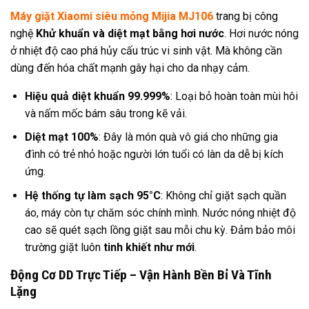
Máy giặt Xiaomi siêu mỏng Mijia MJ106
trang bị công
nghệ
Khử khuẩn và diệt mạt bằng hơi nước
. Hơi nước nóng
ở nhiệt độ cao phá hủy cấu trúc vi sinh vật. Mà không cần
dùng đến hóa chất mạnh gây hại cho da nhạy cảm.
Hiệu quả diệt khuẩn 99.999%
: Loại bỏ hoàn toàn mùi hôi
và nấm mốc bám sâu trong kẽ vải.
Diệt mạt 100%
: Đây là món quà vô giá cho những gia
đình có trẻ nhỏ hoặc người lớn tuổi có làn da dễ bị kích
ứng.
Hệ thống tự làm sạch 95°C
: Không chỉ giặt sạch quần
áo, máy còn tự chăm sóc chính mình. Nước nóng nhiệt độ
cao sẽ quét sạch lồng giặt sau mỗi chu kỳ. Đảm bảo môi
trường giặt luôn
tinh khiết như mới
.
Động Cơ DD Trực Tiếp – Vận Hành Bền Bỉ Và Tĩnh
Lặng