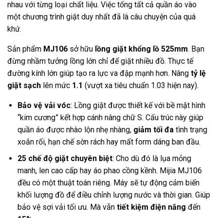
nhau với từng loại chất liệu. Việc tống tất cả quần áo vào
một chương trình giặt duy nhất đã là câu chuyện của quá
khứ.
Sản phẩm
MJ106
sở hữu
lồng giặt khổng lồ 525mm
. Bạn
đừng nhầm tưởng lồng lớn chỉ để giặt nhiều đồ. Thực tế
đường kính lớn giúp tạo ra lực va đập mạnh hơn. Nâng
tỷ lệ
giặt sạch
lên mức
1.1
(vượt xa tiêu chuẩn 1.03 hiện nay).
Bảo vệ vải vóc
: Lồng giặt được thiết kế với bề mặt hình
“kim cương” kết hợp cánh nâng chữ S. Cấu trúc này giúp
quần áo được nhào lộn nhẹ nhàng,
giảm tối đa
tình trạng
xoắn rối, hạn chế sờn rách hay mất form dáng ban đầu.
25 chế độ giặt chuyên biệt
: Cho dù đó là lụa mỏng
manh, len cao cấp hay áo phao cồng kềnh. Mijia MJ106
đều có một thuật toán riêng. Máy sẽ tự động cảm biến
khối lượng đồ để điều chỉnh lượng nước và thời gian. Giúp
bảo vệ sợi vải tối ưu. Mà vẫn
tiết kiệm điện năng
đến