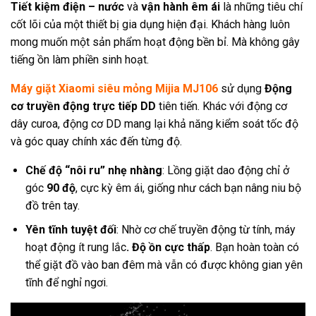
Tiết kiệm điện – nước
và
vận hành êm ái
là những tiêu chí
cốt lõi của một thiết bị gia dụng hiện đại. Khách hàng luôn
mong muốn một sản phẩm hoạt động bền bỉ. Mà không gây
tiếng ồn làm phiền sinh hoạt.
Máy giặt Xiaomi siêu mỏng Mijia MJ106
sử dụng
Động
cơ truyền động trực tiếp DD
tiên tiến. Khác với động cơ
dây curoa, động cơ DD mang lại khả năng kiểm soát tốc độ
và góc quay chính xác đến từng độ.
Chế độ “nôi ru” nhẹ nhàng
: Lồng giặt dao động chỉ ở
góc
90 độ
, cực kỳ êm ái, giống như cách bạn nâng niu bộ
đồ trên tay.
Yên tĩnh tuyệt đối
: Nhờ cơ chế truyền động từ tính, máy
hoạt động ít rung lắc
. Độ ồn cực thấp
. Bạn hoàn toàn có
thể giặt đồ vào ban đêm mà vẫn có được không gian yên
tĩnh để nghỉ ngơi.