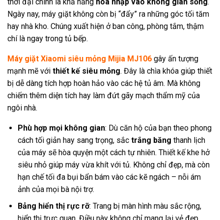
thời đại chính là khả năng
hòa nhập vào không gian sống
.
Ngày nay, máy giặt không còn bị “đẩy” ra những góc tối tăm
hay nhà kho. Chúng xuất hiện ở ban công, phòng tắm, thậm
chí là ngay trong tủ bếp.
Máy giặt Xiaomi siêu mỏng Mijia MJ106
gây ấn tượng
mạnh mẽ với
thiết kế siêu mỏng
. Đây là chìa khóa giúp thiết
bị dễ dàng tích hợp hoàn hảo vào các hệ tủ âm. Mà không
chiếm thêm diện tích hay làm đứt gãy mạch thẩm mỹ của
ngôi nhà.
Phù hợp mọi không gian
: Dù căn hộ của bạn theo phong
cách tối giản hay sang trọng, sắc
trắng băng
thanh lịch
của máy sẽ hòa quyện một cách tự nhiên. Thiết kế khe hở
siêu nhỏ giúp máy vừa khít với tủ. Không chỉ đẹp, mà còn
hạn chế tối đa bụi bẩn bám vào các kẽ ngách – nỗi ám
ảnh của mọi bà nội trợ.
Bảng hiển thị rực rỡ
: Trang bị màn hình màu sắc rộng,
hiển thị trực quan. Điều này không chỉ mang lại vẻ đẹp