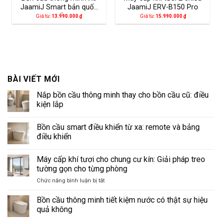
JaamiJ Smart bản quốc
JaamiJ ERV-B150 Pro
tế
Giá từ:
13.990.000
₫
Giá từ:
15.990.000
₫
BÀI VIẾT MỚI
Nắp bồn cầu thông minh thay cho bồn cầu cũ: điều
kiện lắp
Không
có
Bồn cầu smart điều khiển từ xa: remote và bảng
bình
luận
điều khiển
ở
Nắp
Không
bồn
có
Máy cấp khí tươi cho chung cư kín: Giải pháp treo
cầu
bình
thông
luận
tường gọn cho từng phòng
minh
ở
thay
Bồn
ở
Chức năng bình luận bị tắt
cho
cầu
Máy
bồn
smart
cấp
cầu
điều
Bồn cầu thông minh tiết kiệm nước có thật sự hiệu
cũ:
khiển
khí
quả không
điều
từ
tươi
kiện
xa:
Không