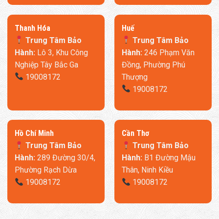
Thanh Hóa
​Huế
Trung Tâm Bảo
Trung Tâm Bảo
Hành:
Lô 3, Khu Công
Hành:
246 Phạm Văn
Nghiệp Tây Bắc Ga
Đồng, Phường Phú
19008172
Thượng
19008172
​Hồ Chí Minh
Cần Thơ
Trung Tâm Bảo
Trung Tâm Bảo
Hành:
289 Đường 30/4,
Hành:
B1 Đường Mậu
Phường Rạch Dừa
Thân, Ninh Kiều
19008172
19008172