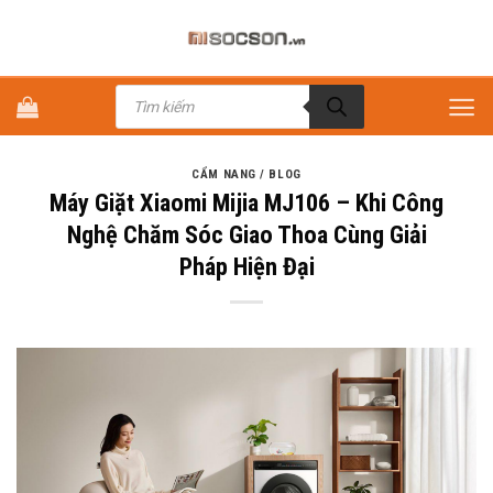
Bỏ
qua
nội
Tìm
dung
kiếm
sản
phẩm
CẨM NANG / BLOG
Máy Giặt Xiaomi Mijia MJ106 – Khi Công
Nghệ Chăm Sóc Giao Thoa Cùng Giải
Pháp Hiện Đại