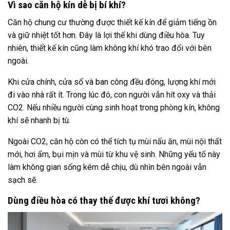
Vì sao căn hộ kín dễ bị bí khí?
Căn hộ chung cư thường được thiết kế kín để giảm tiếng ồn
và giữ nhiệt tốt hơn. Đây là lợi thế khi dùng điều hòa. Tuy
nhiên, thiết kế kín cũng làm không khí khó trao đổi với bên
ngoài.
Khi cửa chính, cửa sổ và ban công đều đóng, lượng khí mới
đi vào nhà rất ít. Trong lúc đó, con người vẫn hít oxy và thải
CO2. Nếu nhiều người cùng sinh hoạt trong phòng kín, không
khí sẽ nhanh bị tù.
Ngoài CO2, căn hộ còn có thể tích tụ mùi nấu ăn, mùi nội thất
mới, hơi ẩm, bụi mịn và mùi từ khu vệ sinh. Những yếu tố này
làm không gian sống kém dễ chịu, dù nhìn bên ngoài vẫn
sạch sẽ.
Dùng điều hòa có thay thế được khí tươi không?