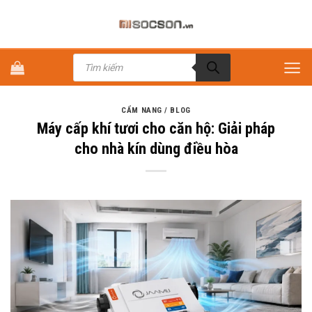
Bỏ
qua
nội
Tìm
dung
kiếm
sản
phẩm
CẨM NANG / BLOG
Máy cấp khí tươi cho căn hộ: Giải pháp
cho nhà kín dùng điều hòa