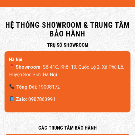
HỆ THỐNG SHOWROOM & TRUNG TÂM
BẢO HÀNH
​TRỤ SỞ SHOWROOM
Hà Nội
Showroom:
Số 41C, Khối 13, Quốc Lộ 2, Xã Phù Lỗ,
Huyện Sóc Sơn, Hà Nội
Tổng Đài:
19008172
Zalo:
0987863991
​CÁC TRUNG TÂM BẢO HÀNH