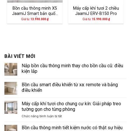
Bồn cầu thông minh X5
Máy cấp khí tươi 2 chiều
JaamiJ Smart bản quốc
JaamiJ ERV-B150 Pro
tế
Giá từ:
13.990.000
₫
Giá từ:
15.990.000
₫
BÀI VIẾT MỚI
Nắp bồn cầu thông minh thay cho bồn cầu cũ: điều
kiện lắp
Không
có
Bồn cầu smart điều khiển từ xa: remote và bảng
bình
luận
điều khiển
ở
Nắp
Không
bồn
có
Máy cấp khí tươi cho chung cư kín: Giải pháp treo
cầu
bình
thông
luận
tường gọn cho từng phòng
minh
ở
thay
Bồn
ở
Chức năng bình luận bị tắt
cho
cầu
Máy
bồn
smart
cấp
cầu
điều
Bồn cầu thông minh tiết kiệm nước có thật sự hiệu
cũ:
khiển
khí