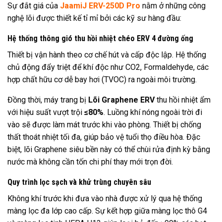
Sự đắt giá của
JaamiJ ERV-250D Pro
nằm ở những công
nghệ lõi được thiết kế tỉ mỉ bởi các kỹ sư hàng đầu:
Hệ thống thông gió thu hồi nhiệt chéo ERV 4 đường ống
Thiết bị vận hành theo cơ chế hút và cấp độc lập. Hệ thống
chủ động đẩy triệt để khí độc như CO2, Formaldehyde, các
hợp chất hữu cơ dễ bay hơi (TVOC) ra ngoài môi trường.
Đồng thời, máy trang bị
Lõi Graphene ERV
thu hồi nhiệt ẩm
với hiệu suất vượt trội
≤80%
. Luồng khí nóng ngoài trời đi
vào sẽ được làm mát trước khi vào phòng. Thiết bị chống
thất thoát nhiệt tối đa, giúp bảo vệ tuổi thọ điều hòa. Đặc
biệt, lõi Graphene siêu bền này có thể chùi rửa định kỳ bằng
nước mà không cần tốn chi phí thay mới trọn đời.
Quy trình lọc sạch và khử trùng chuyên sâu
Không khí trước khi đưa vào nhà được xử lý qua hệ thống
màng lọc đa lớp cao cấp. Sự kết hợp giữa màng lọc thô G4