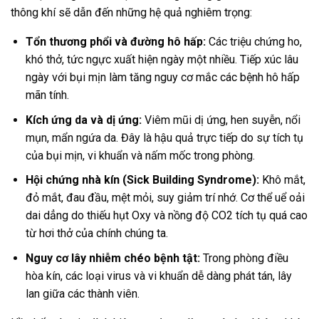
thông khí sẽ dẫn đến những hệ quả nghiêm trọng:
Tổn thương phổi và đường hô hấp:
Các triệu chứng ho,
khó thở, tức ngực xuất hiện ngày một nhiều. Tiếp xúc lâu
ngày với bụi mịn làm tăng nguy cơ mắc các bệnh hô hấp
mãn tính.
Kích ứng da và dị ứng:
Viêm mũi dị ứng, hen suyễn, nổi
mụn, mẩn ngứa da. Đây là hậu quả trực tiếp do sự tích tụ
của bụi mịn, vi khuẩn và nấm mốc trong phòng.
Hội chứng nhà kín (Sick Building Syndrome):
Khô mắt,
đỏ mắt, đau đầu, mệt mỏi, suy giảm trí nhớ. Cơ thể uể oải
dai dẳng do thiếu hụt Oxy và nồng độ CO2 tích tụ quá cao
từ hơi thở của chính chúng ta.
Nguy cơ lây nhiễm chéo bệnh tật:
Trong phòng điều
hòa kín, các loại virus và vi khuẩn dễ dàng phát tán, lây
lan giữa các thành viên.