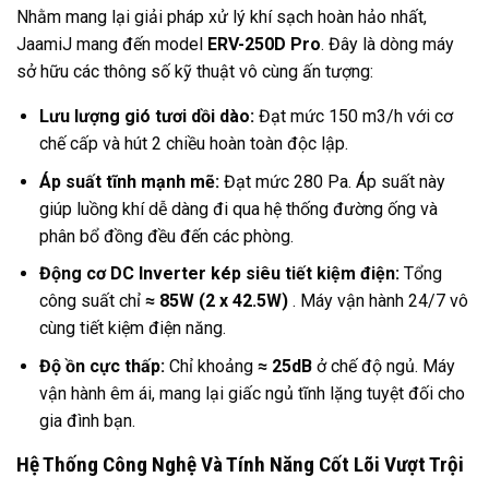
Nhằm mang lại giải pháp xử lý khí sạch hoàn hảo nhất,
JaamiJ mang đến model
ERV-250D Pro
. Đây là dòng máy
sở hữu các thông số kỹ thuật vô cùng ấn tượng:
Lưu lượng gió tươi dồi dào:
Đạt mức 150 m3/h với cơ
chế cấp và hút 2 chiều hoàn toàn độc lập.
Áp suất tĩnh mạnh mẽ:
Đạt mức 280 Pa. Áp suất này
giúp luồng khí dễ dàng đi qua hệ thống đường ống và
phân bổ đồng đều đến các phòng.
Động cơ DC Inverter kép siêu tiết kiệm điện:
Tổng
công suất chỉ
≈ 85W (2 x 42.5W)
. Máy vận hành 24/7 vô
cùng tiết kiệm điện năng.
Độ ồn cực thấp:
Chỉ khoảng
≈ 25dB
ở chế độ ngủ. Máy
vận hành êm ái, mang lại giấc ngủ tĩnh lặng tuyệt đối cho
gia đình bạn.
Hệ Thống Công Nghệ Và Tính Năng Cốt Lõi Vượt Trội