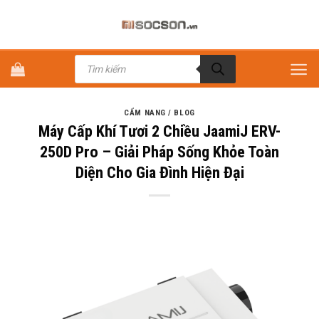
Bỏ
qua
nội
Tìm
dung
kiếm
sản
phẩm
CẨM NANG / BLOG
Máy Cấp Khí Tươi 2 Chiều JaamiJ ERV-
250D Pro – Giải Pháp Sống Khỏe Toàn
Diện Cho Gia Đình Hiện Đại