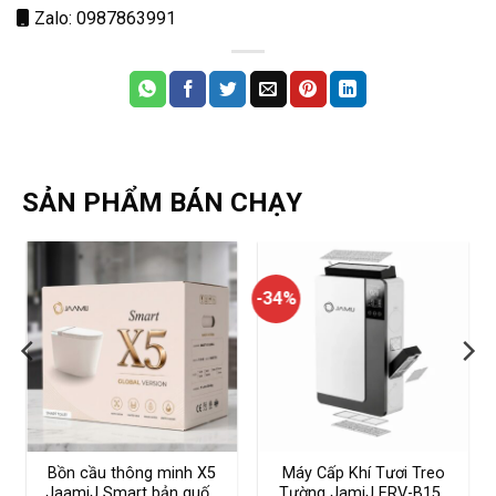
Zalo: 0987863991
SẢN PHẨM BÁN CHẠY
-34%
Bồn cầu thông minh X5
Máy Cấp Khí Tươi Treo
JaamiJ Smart bản quốc
Tường JamiJ ERV-B150