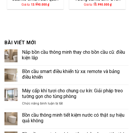
tế
Pro
Giá từ:
13.990.000
₫
Giá từ:
15.990.000
₫
BÀI VIẾT MỚI
Nắp bồn cầu thông minh thay cho bồn cầu cũ: điều
kiện lắp
Không
có
Bồn cầu smart điều khiển từ xa: remote và bảng
bình
luận
điều khiển
ở
Nắp
Không
bồn
có
Máy cấp khí tươi cho chung cư kín: Giải pháp treo
cầu
bình
thông
luận
tường gọn cho từng phòng
minh
ở
thay
Bồn
ở
Chức năng bình luận bị tắt
cho
cầu
Máy
bồn
smart
cấp
cầu
điều
Bồn cầu thông minh tiết kiệm nước có thật sự hiệu
cũ:
khiển
khí
quả không
điều
từ
tươi
kiện
xa:
Không
cho
lắp
remote
có