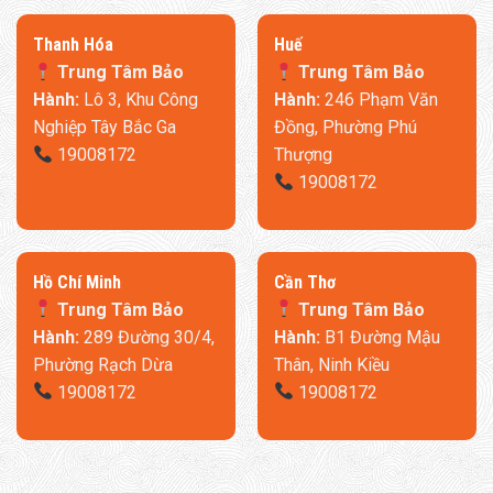
Thanh Hóa
​Huế
Trung Tâm Bảo
Trung Tâm Bảo
Hành:
Lô 3, Khu Công
Hành:
246 Phạm Văn
Nghiệp Tây Bắc Ga
Đồng, Phường Phú
19008172
Thượng
19008172
​Hồ Chí Minh
Cần Thơ
Trung Tâm Bảo
Trung Tâm Bảo
Hành:
289 Đường 30/4,
Hành:
B1 Đường Mậu
Phường Rạch Dừa
Thân, Ninh Kiều
19008172
19008172