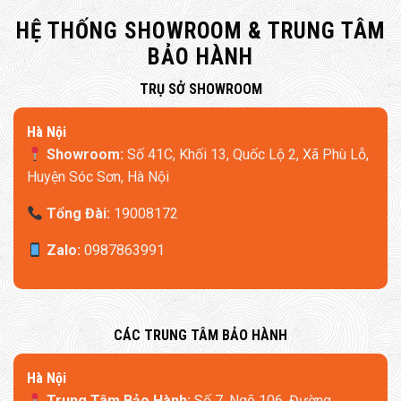
HỆ THỐNG SHOWROOM & TRUNG TÂM
BẢO HÀNH
​TRỤ SỞ SHOWROOM
Hà Nội
Showroom:
Số 41C, Khối 13, Quốc Lộ 2, Xã Phù Lỗ,
Huyện Sóc Sơn, Hà Nội
Tổng Đài:
19008172
Zalo:
0987863991
​CÁC TRUNG TÂM BẢO HÀNH
​Hà Nội
Trung Tâm Bảo Hành:
Số 7, Ngõ 106, Đường