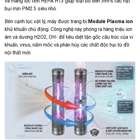
và màng lọc tinh HEPA H13 giúp loại bỏ đến ≥99% các hạt
bụi mịn PM2.5 siêu nhỏ.
Bên cạnh lọc vật lý, máy được trang bị
Module Plasma ion
khử khuẩn chủ động. Công nghệ này phóng ra hàng triệu ion
âm và dương H2O2, OH- để tiêu diệt tận gốc cấu trúc của vi
khuẩn, virus, nấm mốc và phân hủy các chất độc hại từ đồ
nội thất mới.