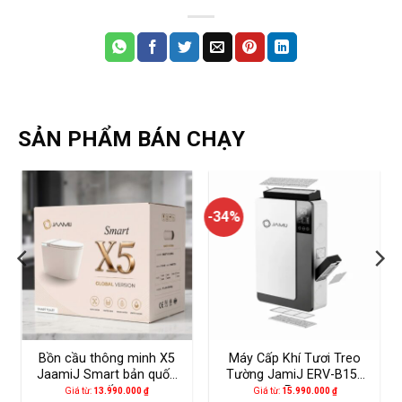
SẢN PHẨM BÁN CHẠY
-34%
Bồn cầu thông minh X5
Máy Cấp Khí Tươi Treo
JaamiJ Smart bản quốc
Tường JamiJ ERV-B150
tế
Pro
Giá từ:
13.990.000
₫
Giá từ:
15.990.000
₫