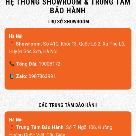
HỆ THỐNG SHOWROOM & TRUNG TÂM
BẢO HÀNH
​TRỤ SỞ SHOWROOM
Hà Nội
Showroom:
Số 41C, Khối 13, Quốc Lộ 2, Xã Phù Lỗ,
Huyện Sóc Sơn, Hà Nội
Tổng Đài:
19008172
Zalo:
0987863991
​CÁC TRUNG TÂM BẢO HÀNH
​Hà Nội
Trung Tâm Bảo Hành:
Số 7, Ngõ 106, Đường
Hoàng Quốc Việt, Cầu Giấy