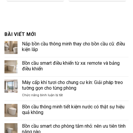
BÀI VIẾT MỚI
Nắp bồn cầu thông minh thay cho bồn cầu cũ: điều
kiện lắp
Không
có
Bồn cầu smart điều khiển từ xa: remote và bảng
bình
luận
điều khiển
ở
Nắp
Không
bồn
có
Máy cấp khí tươi cho chung cư kín: Giải pháp treo
cầu
bình
thông
luận
tường gọn cho từng phòng
minh
ở
thay
Bồn
ở
Chức năng bình luận bị tắt
cho
cầu
Máy
bồn
smart
cấp
cầu
điều
Bồn cầu thông minh tiết kiệm nước có thật sự hiệu
cũ:
khiển
khí
quả không
điều
từ
tươi
kiện
xa:
Không
cho
lắp
remote
có
và
Bồn cầu smart cho phòng tắm nhỏ: nên ưu tiên tính
chung
bình
bảng
luận
cư
năng nào
điều