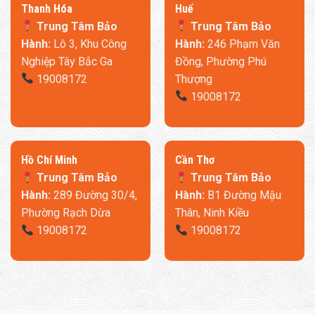
Thanh Hóa
​Huế
Trung Tâm Bảo
Trung Tâm Bảo
Hành:
Lô 3, Khu Công
Hành:
246 Phạm Văn
Nghiệp Tây Bắc Ga
Đồng, Phường Phú
19008172
Thượng
19008172
​Hồ Chí Minh
Cần Thơ
Trung Tâm Bảo
Trung Tâm Bảo
Hành:
289 Đường 30/4,
Hành:
B1 Đường Mậu
Phường Rạch Dừa
Thân, Ninh Kiều
19008172
19008172