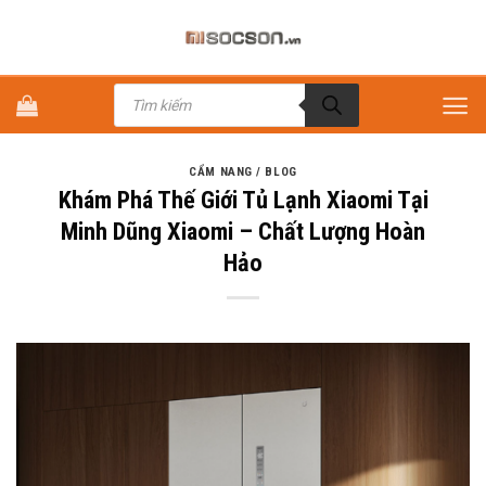
Bỏ
qua
nội
Tìm
dung
kiếm
sản
phẩm
CẨM NANG / BLOG
Khám Phá Thế Giới Tủ Lạnh Xiaomi Tại
Minh Dũng Xiaomi – Chất Lượng Hoàn
Hảo