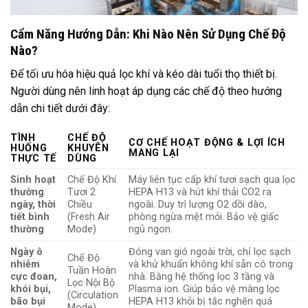
Cẩm Năng Hướng Dẫn: Khi Nào Nên Sử Dụng Chế Độ
Nào?
Để tối ưu hóa hiệu quả lọc khí và kéo dài tuổi thọ thiết bị.
Người dùng nên linh hoạt áp dụng các chế độ theo hướng
dẫn chi tiết dưới đây:
TÌNH
CHẾ ĐỘ
CƠ CHẾ HOẠT ĐỘNG & LỢI ÍCH
HUỐNG
KHUYÊN
MANG LẠI
THỰC TẾ
DÙNG
Sinh hoạt
Chế Độ Khí
Máy liên tục cấp khí tươi sạch qua lọc
thường
Tươi 2
HEPA H13 và hút khí thải CO2 ra
ngày, thời
Chiều
ngoài. Duy trì lượng O2 dồi dào,
tiết bình
(Fresh Air
phòng ngừa mệt mỏi. Bảo vệ giấc
thường
Mode)
ngủ ngon.
Ngày ô
Đóng van gió ngoài trời, chỉ lọc sạch
Chế Độ
nhiễm
và khử khuẩn không khí sẵn có trong
Tuần Hoàn
cực đoan,
nhà. Bằng hệ thống lọc 3 tầng và
Lọc Nội Bộ
khói bụi,
Plasma ion. Giúp bảo vệ màng lọc
(Circulation
bão bụi
HEPA H13 khỏi bị tắc nghẽn quá
Mode)