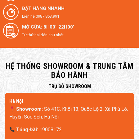
ĐẶT HÀNG NHANH
Liên hệ 0987.863.991
MỞ CỬA: 8H00'-22H00'
Từ thứ hai đến chủ nhật
HỆ THỐNG SHOWROOM & TRUNG TÂM
BẢO HÀNH
​TRỤ SỞ SHOWROOM
Hà Nội
Showroom:
Số 41C, Khối 13, Quốc Lộ 2, Xã Phù Lỗ,
Huyện Sóc Sơn, Hà Nội
Tổng Đài:
19008172