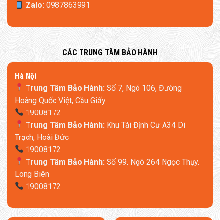
Zalo:
0987863991
​CÁC TRUNG TÂM BẢO HÀNH
​Hà Nội
Trung Tâm Bảo Hành:
Số 7, Ngõ 106, Đường
Hoàng Quốc Việt, Cầu Giấy
19008172
Trung Tâm Bảo Hành:
Khu Tái Định Cư A34 Di
Trạch, Hoài Đức
19008172
Trung Tâm Bảo Hành:
Số 99, Ngõ 264 Ngọc Thụy,
Long Biên
19008172