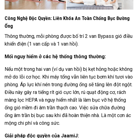
Công Nghệ Độc Quyền: Liên Khóa An Toàn Chống Bục Đường
Ống
Thông thường, mỗi phòng được bố trí 2 van Bypass gió điều
khiển điện (1 van cấp và 1 van hồi).
Mối nguy hiểm ở các hệ thống thông thường:
Nếu một trong hai van (ví dụ van hồi) bị kẹt hỏng hoặc không
mở do lỗi cơ học. Khi máy tổng vẫn liên tục bơm khí tươi vào
phòng. Áp lực khí nén trong đường ống sẽ tăng lên đột ngột.
Điều này gây ra tiếng rít gió cực lớn, rú quạt động cơ, rách
màng lọc HEPA và nguy hiểm nhất là làm bục vỡ hệ thống
ống gió mềm đi âm trần thạch cao. Việc sửa chữa đường
ống âm trần bị bục sau khi đã hoàn thiện nhà. Là một cơn ác
mộng chi phí và công sức.
Giải pháp độc quyền của JaamiJ: