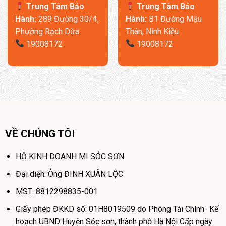
Trung Tâm Bảo
Trung Tâm Bảo
Hành:
289 Đường 30/4,
Hành:
B1 Đường Mậu
Phường Rạch Dừa
Thân, Ninh Kiều
19008172
19008172
VỀ CHÚNG TÔI
HỘ KINH DOANH MI SÓC SƠN
Đại diện: Ông ĐINH XUÂN LỘC
MST: 8812298835-001
Giấy phép ĐKKD số: 01H8019509 do Phòng Tài Chính- Kế
hoạch UBND Huyện Sóc sơn, thành phố Hà Nội Cấp ngày