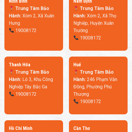
Ninh Bình
​Nam Định
Trung Tâm Bảo
Trung Tâm Bảo
Hành:
Xóm 2, Xã Xuân
Hành:
Xóm 2, Xã Thọ
Hưng
Nghiệp, Huyện Xuân
19008172
Trường
19008172
Thanh Hóa
​Huế
Trung Tâm Bảo
Trung Tâm Bảo
Hành:
Lô 3, Khu Công
Hành:
246 Phạm Văn
Nghiệp Tây Bắc Ga
Đồng, Phường Phú
19008172
Thượng
19008172
​Hồ Chí Minh
Cần Thơ