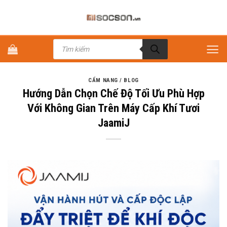
Bỏ
qua
nội
Tìm
dung
kiếm
sản
phẩm
CẨM NANG / BLOG
Hướng Dẫn Chọn Chế Độ Tối Ưu Phù Hợp
Với Không Gian Trên Máy Cấp Khí Tươi
JaamiJ