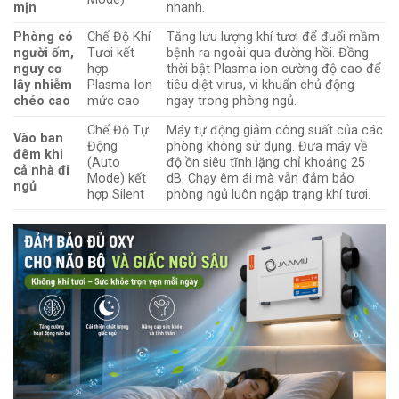
mịn
nhanh.
Phòng có
Chế Độ Khí
Tăng lưu lượng khí tươi để đuổi mầm
người ốm,
Tươi kết
bệnh ra ngoài qua đường hồi. Đồng
nguy cơ
hợp
thời bật Plasma ion cường độ cao để
lây nhiễm
Plasma Ion
tiêu diệt virus, vi khuẩn chủ động
chéo cao
mức cao
ngay trong phòng ngủ.
Chế Độ Tự
Máy tự động giảm công suất của các
Vào ban
Động
phòng không sử dụng. Đưa máy về
đêm khi
(Auto
độ ồn siêu tĩnh lặng chỉ khoảng 25
cả nhà đi
Mode) kết
dB. Chạy êm ái mà vẫn đảm bảo
ngủ
hợp Silent
phòng ngủ luôn ngập trạng khí tươi.