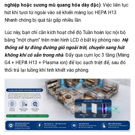
nghiệp hoặc sương mù quang hóa dày đặc)
. Việc liên tục
hút khí tươi từ ngoài vào sẽ khiến màng lọc HEPA H13.
Nhanh chóng bị quá tải gấp nhiều lần.
Lúc này, bạn chỉ cần kích hoạt chế độ Tuần hoàn lọc nội bộ
bằng “một chạm” trên màn hình LCD ở bất kỳ phòng nào.
Hệ
thống sẽ tự đóng đường gió ngoài trời, chuyển sang hút
không khí có sẵn trong nhà
. Đẩy qua cụm lọc 3 tầng (Màng
G4 + HEPA H13 + Plasma ion) để lọc sạch triệt để, sau đó
thổi trả lại luồng khí tinh khiết vào phòng.