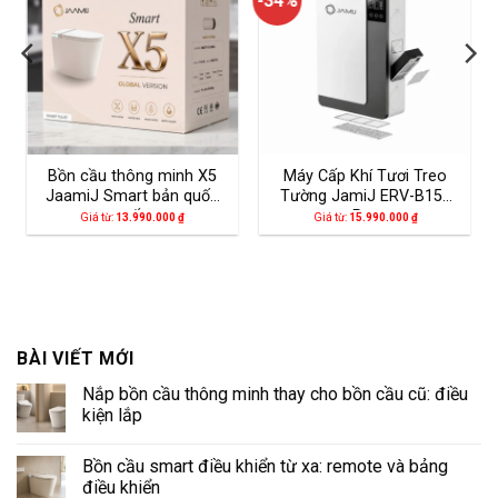
-34%
Bồn cầu thông minh X5
Máy Cấp Khí Tươi Treo
JaamiJ Smart bản quốc
Tường JamiJ ERV-B150
tế
Pro
Giá từ:
13.990.000
₫
Giá từ:
15.990.000
₫
BÀI VIẾT MỚI
Nắp bồn cầu thông minh thay cho bồn cầu cũ: điều
kiện lắp
Không
có
Bồn cầu smart điều khiển từ xa: remote và bảng
bình
luận
điều khiển
ở