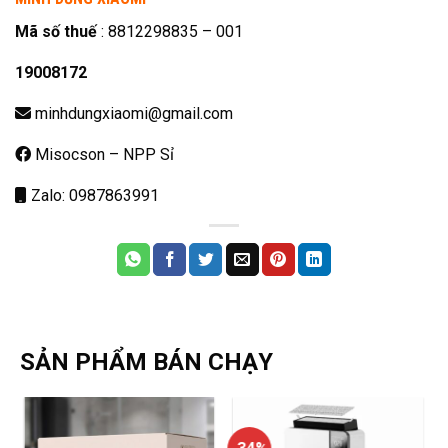
Mã số thuế
: 8812298835 – 001
19008172
minhdungxiaomi@gmail.com
Misocson – NPP Sỉ
Zalo: 0987863991
SẢN PHẨM BÁN CHẠY