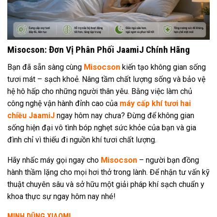
Misocson: Đơn Vị Phân Phối JaamiJ Chính Hãng
Misocson
Bạn đã sẵn sàng cùng
kiến tạo không gian sống
tươi mát – sạch khoẻ. Nâng tầm chất lượng sống và bảo vệ
hệ hô hấp cho những người thân yêu. Bằng việc làm chủ
công nghệ vận hành đỉnh cao của
máy cấp khí tươi hai
chiều JaamiJ
ngay hôm nay chưa? Đừng để không gian
sống hiện đại vô tình bóp nghẹt sức khỏe của bạn và gia
đình chỉ vì thiếu đi nguồn khí tươi chất lượng.
Misocson
Hãy nhấc máy gọi ngay cho
– người bạn đồng
hành thầm lặng cho mọi hơi thở trong lành. Để nhận tư vấn kỹ
thuật chuyên sâu và sở hữu một giải pháp khí sạch chuẩn y
khoa thực sự ngay hôm nay nhé!
MINH DŨNG XIAOMI