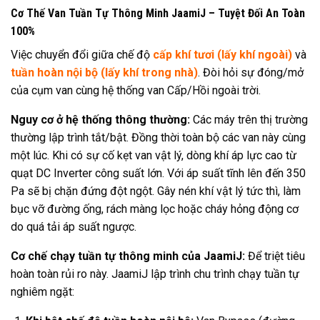
Cơ Thế Van Tuần Tự Thông Minh JaamiJ – Tuyệt Đối An Toàn
100%
Việc chuyển đổi giữa chế độ
cấp khí tươi (lấy khí ngoà
i
)
và
tuần hoàn nội bộ (lấy khí trong nhà)
. Đòi hỏi sự đóng/mở
của cụm van cùng hệ thống van Cấp/Hồi ngoài trời.
Nguy cơ ở hệ thống thông thường:
Các máy trên thị trường
thường lập trình tắt/bật. Đồng thời toàn bộ các van này cùng
một lúc. Khi có sự cố kẹt van vật lý, dòng khí áp lực cao từ
quạt DC Inverter công suất lớn. Với áp suất tĩnh lên đến 350
Pa sẽ bị chặn đứng đột ngột. Gây nén khí vật lý tức thì, làm
bục vỡ đường ống, rách màng lọc hoặc cháy hỏng động cơ
do quá tải áp suất ngược.
Cơ chế chạy tuần tự thông minh của JaamiJ:
Để triệt tiêu
hoàn toàn rủi ro này. JaamiJ lập trình chu trình chạy tuần tự
nghiêm ngặt: