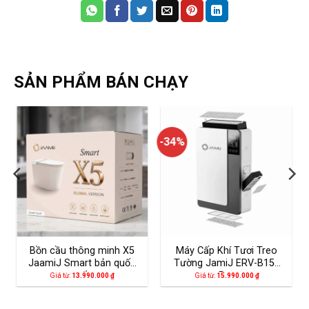
SẢN PHẨM BÁN CHẠY
-34%
Bồn cầu thông minh X5
Máy Cấp Khí Tươi Treo
JaamiJ Smart bản quốc
Tường JamiJ ERV-B150
tế
Pro
Giá từ:
13.990.000
₫
Giá từ:
15.990.000
₫