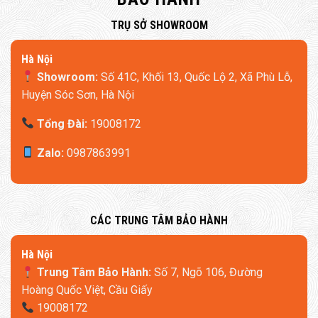
​TRỤ SỞ SHOWROOM
Hà Nội
Showroom:
Số 41C, Khối 13, Quốc Lộ 2, Xã Phù Lỗ,
Huyện Sóc Sơn, Hà Nội
Tổng Đài:
19008172
Zalo:
0987863991
​CÁC TRUNG TÂM BẢO HÀNH
​Hà Nội
Trung Tâm Bảo Hành:
Số 7, Ngõ 106, Đường
Hoàng Quốc Việt, Cầu Giấy
19008172