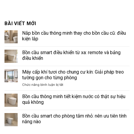
BÀI VIẾT MỚI
Nắp bồn cầu thông minh thay cho bồn cầu cũ: điều
kiện lắp
Không
có
Bồn cầu smart điều khiển từ xa: remote và bảng
bình
luận
điều khiển
ở
Nắp
Không
bồn
có
Máy cấp khí tươi cho chung cư kín: Giải pháp treo
cầu
bình
thông
luận
tường gọn cho từng phòng
minh
ở
thay
Bồn
ở
Chức năng bình luận bị tắt
cho
cầu
Máy
bồn
smart
cấp
cầu
điều
Bồn cầu thông minh tiết kiệm nước có thật sự hiệu
cũ:
khiển
khí
quả không
điều
từ
tươi
kiện
xa:
Không
cho
lắp
remote
có
và
Bồn cầu smart cho phòng tắm nhỏ: nên ưu tiên tính
chung
bình
bảng
luận
cư
năng nào
điều
ở
kín:
khiển
Bồn
Không
Giải
cầu
có