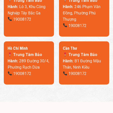
Trung Tâm Bảo
Trung Tâm Bảo
Hành:
Lô 3, Khu Công
Hành:
246 Phạm Văn
Nghiệp Tây Bắc Ga
Đồng, Phường Phú
19008172
Thượng
19008172
​Hồ Chí Minh
Cần Thơ
Trung Tâm Bảo
Trung Tâm Bảo
Hành:
289 Đường 30/4,
Hành:
B1 Đường Mậu
Phường Rạch Dừa
Thân, Ninh Kiều
19008172
19008172