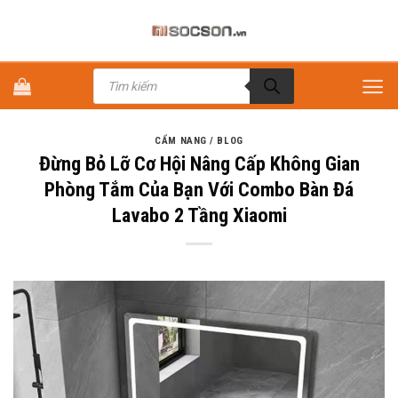
Bỏ
qua
nội
Tìm
dung
kiếm
sản
phẩm
CẨM NANG / BLOG
Đừng Bỏ Lỡ Cơ Hội Nâng Cấp Không Gian
Phòng Tắm Của Bạn Với Combo Bàn Đá
Lavabo 2 Tầng Xiaomi