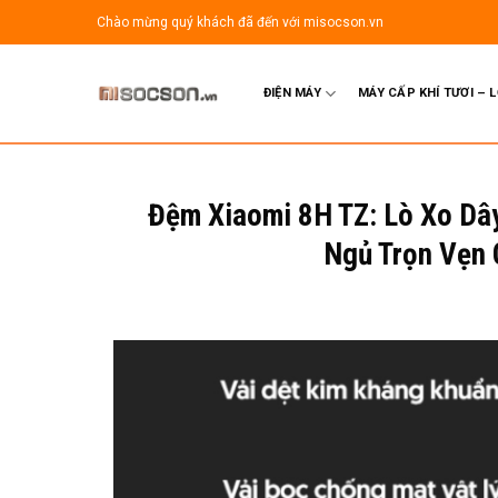
Bỏ
Chào mừng quý khách đã đến với misocson.vn
qua
nội
dung
ĐIỆN MÁY
MÁY CẤP KHÍ TƯƠI – 
Đệm Xiaomi 8H TZ: Lò Xo Dây
Ngủ Trọn Vẹn