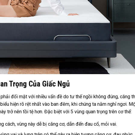
an Trọng Của Giấc Ngủ
 phải đối mặt với nhiều vấn đề do tư thế ngồi không đúng, căng t
iểu hiện rõ rệt nhất vào ban đêm, khi chúng ta nằm nghỉ ngơi. Mộ
y trở nên tồi tệ hơn. Đặc biệt với 5 vùng quan trọng trên cơ thể:
cách, vùng này dễ bị căng cơ, dẫn đến đau cổ, mỏi vai.
ùng vai và lưng trên có thể gây ra hiện tượng căng cơ, đau nhức.