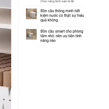
điều
ở
Chức năng bình luận bị tắt
điều
khiển
Máy
kiện
từ
lắp
cấp
xa:
Bồn cầu thông minh tiết
remote
khí
kiệm nước có thật sự hiệu
và
tươi
quả không
bảng
cho
điều
Không
khiển
chung
có
cư
Bồn cầu smart cho phòng
bình
kín:
luận
tắm nhỏ: nên ưu tiên tính
ở
Giải
năng nào
Bồn
pháp
cầu
Không
treo
thông
có
minh
tường
bình
tiết
gọn
luận
kiệm
ở
cho
nước
Bồn
có
từng
cầu
thật
phòng
smart
sự
cho
hiệu
phòng
quả
tắm
không
nhỏ:
nên
ưu
tiên
tính
năng
nào