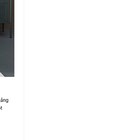
hẳng
t