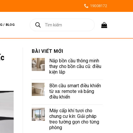
19008172
Tìm
kiếm
G / BLOG
sản
phẩm
BÀI VIẾT MỚI
ấc
Nắp bồn cầu thông minh
thay cho bồn cầu cũ: điều
kiện lắp
Không
có
Bồn cầu smart điều khiển
bình
luận
từ xa: remote và bảng
ở
điều khiển
Nắp
bồn
Không
cầu
có
thông
Máy cấp khí tươi cho
bình
minh
luận
chung cư kín: Giải pháp
thay
ở
cho
treo tường gọn cho từng
Bồn
bồn
cầu
phòng
cầu
smart
cũ: