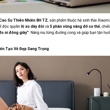
Cao Su Thiên Nhiên 8H TZ
, sản phẩm thuộc hệ sinh thái Xiaomi
 kế độc quyền
lò xo dây đôi
và
5 phân vùng nâng đỡ cơ thể
, chi
đo ni đóng giày”
. Nâng niu từng đường cong và giúp bạn tận hư
Kiến Tạo Vẻ Đẹp Sang Trọng