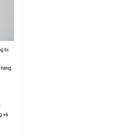
g bị
 háng.
.
g và