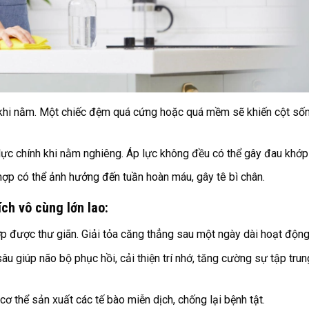
t khi nằm. Một chiếc đệm quá cứng hoặc quá mềm sẽ khiến cột sốn
lực chính khi nằm nghiêng. Áp lực không đều có thể gây đau khớp
p có thể ảnh hưởng đến tuần hoàn máu, gây tê bì chân.
ích vô cùng lớn lao:
 được thư giãn. Giải tỏa căng thẳng sau một ngày dài hoạt động
âu giúp não bộ phục hồi, cải thiện trí nhớ, tăng cường sự tập trun
cơ thể sản xuất các tế bào miễn dịch, chống lại bệnh tật.