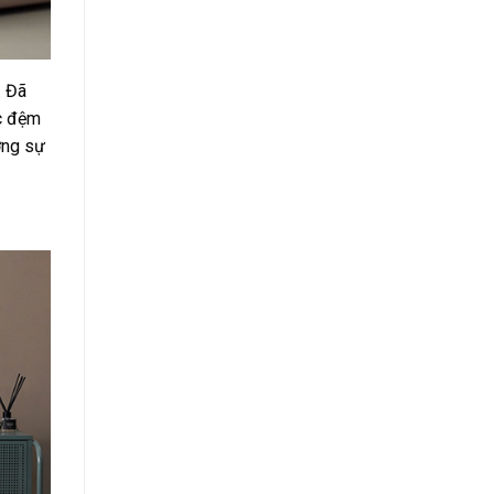
. Đã
ếc đệm
ởng sự