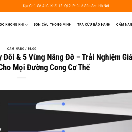
Địa Chỉ : Số 41C- Khối 13. QL2. Phù Lỗ Sóc Sơn Hà Nội
LỌC KHÔNG KHÍ
BỒN CẦU THÔNG MINH
TRA CỨU BẢO HÀNH
CẨM NAN
CẨM NANG / BLOG
 Đôi & 5 Vùng Nâng Đỡ – Trải Nghiệm Gi
 Cho Mọi Đường Cong Cơ Thể