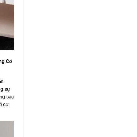
ng Cơ
an
ng sự
ông sau
ỡ cơ