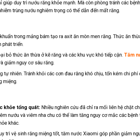
giúp duy trì nướu răng khỏe mạnh. Mà còn phòng tránh các bệnh
nhiễm trùng nướu nghiêm trọng có thể dẫn đến mất răng.
 khuẩn trong mảng bám tạo ra axit ăn mòn men răng. Thức ăn thừ
 phát triển.
ại bỏ thức ăn thừa ở kẽ răng và các khu vực khó tiếp cận.
T
ăm n
và giảm nguy cơ sâu răng.
tự nhiên. Tránh khỏi các cơn đau răng khó chịu, tốn kém chi phí đ
g miệng.
c khỏe tổng quát:
Nhiều nghiên cứu đã chỉ ra mối liên hệ chặt c
iêm nướu và viêm nha chu có thể làm tăng nguy cơ mắc các bệnh 
hỏe khác.
y trì vệ sinh răng miệng tốt, tăm nước Xiaomi góp phần giảm ng