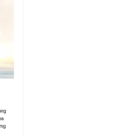
ồng
ha
ững