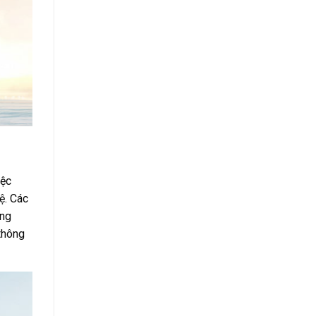
iệc
ệ. Các
ăng
 thông