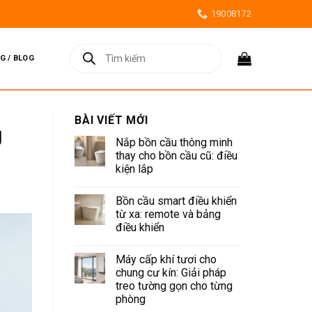
19008172
Tìm
kiếm
G / BLOG
sản
phẩm
BÀI VIẾT MỚI
g
Nắp bồn cầu thông minh
thay cho bồn cầu cũ: điều
kiện lắp
Không
có
Bồn cầu smart điều khiển
bình
luận
từ xa: remote và bảng
ở
điều khiển
Nắp
bồn
Không
cầu
có
thông
Máy cấp khí tươi cho
bình
minh
luận
chung cư kín: Giải pháp
thay
ở
cho
treo tường gọn cho từng
Bồn
bồn
cầu
phòng
cầu
smart
cũ: