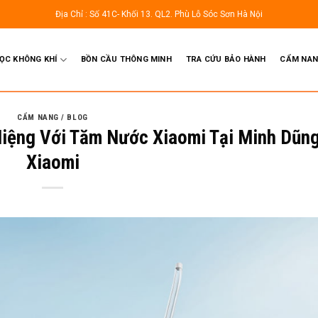
Địa Chỉ : Số 41C- Khối 13. QL2. Phù Lỗ Sóc Sơn Hà Nội
LỌC KHÔNG KHÍ
BỒN CẦU THÔNG MINH
TRA CỨU BẢO HÀNH
CẨM NAN
CẨM NANG / BLOG
iệng Với Tăm Nước Xiaomi Tại Minh Dũn
Xiaomi