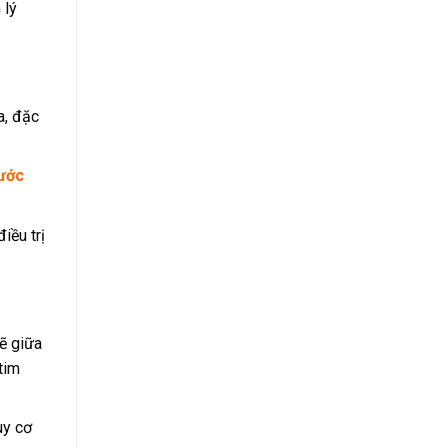
 lý
a, đặc
ước
iều trị
hẽ giữa
tim
uy cơ