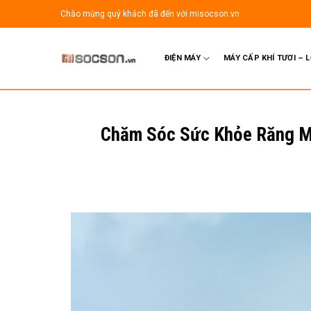
Bỏ
Chào mừng quý khách đã đến với misocson.vn
qua
nội
dung
ĐIỆN MÁY
MÁY CẤP KHÍ TƯƠI – 
Chăm Sóc Sức Khỏe Răng M