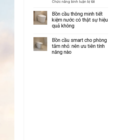
điều
ở
Chức năng bình luận bị tắt
điều
khiển
Máy
kiện
từ
lắp
cấp
xa:
Bồn cầu thông minh tiết
remote
khí
kiệm nước có thật sự hiệu
và
tươi
quả không
bảng
cho
điều
Không
khiển
chung
có
cư
Bồn cầu smart cho phòng
bình
kín:
luận
tắm nhỏ: nên ưu tiên tính
ở
Giải
năng nào
Bồn
pháp
cầu
Không
treo
thông
có
minh
tường
bình
tiết
gọn
luận
kiệm
ở
cho
nước
Bồn
có
từng
cầu
thật
phòng
smart
sự
cho
hiệu
phòng
quả
tắm
không
nhỏ:
nên
ưu
tiên
tính
năng
nào