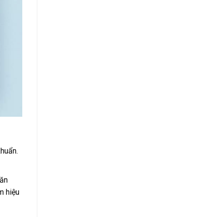
khuẩn.
 ăn
m hiệu