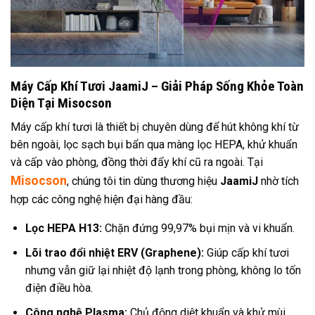
Máy Cấp Khí Tươi JaamiJ – Giải Pháp Sống Khỏe Toàn
Diện Tại Misocson
Máy cấp khí tươi là thiết bị chuyên dùng để hút không khí từ
bên ngoài, lọc sạch bụi bẩn qua màng lọc HEPA, khử khuẩn
và cấp vào phòng, đồng thời đẩy khí cũ ra ngoài. Tại
Misocson
, chúng tôi tin dùng thương hiệu
JaamiJ
nhờ tích
hợp các công nghệ hiện đại hàng đầu:
Lọc HEPA H13:
Chặn đứng 99,97% bụi mịn và vi khuẩn.
Lõi trao đổi nhiệt ERV (Graphene):
Giúp cấp khí tươi
nhưng vẫn giữ lại nhiệt độ lạnh trong phòng, không lo tốn
điện điều hòa.
Công nghệ Plasma:
Chủ động diệt khuẩn và khử mùi.