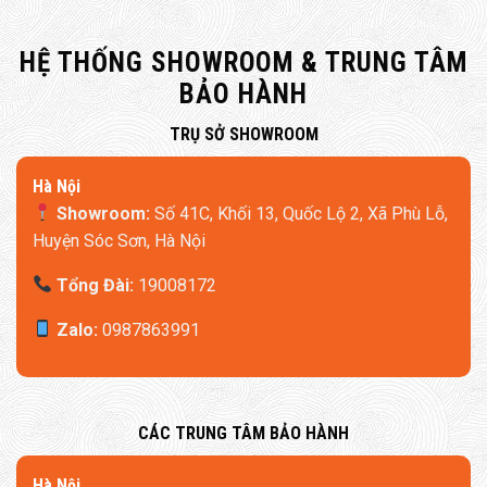
HỆ THỐNG SHOWROOM & TRUNG TÂM
BẢO HÀNH
​TRỤ SỞ SHOWROOM
Hà Nội
Showroom:
Số 41C, Khối 13, Quốc Lộ 2, Xã Phù Lỗ,
Huyện Sóc Sơn, Hà Nội
Tổng Đài:
19008172
Zalo:
0987863991
​CÁC TRUNG TÂM BẢO HÀNH
​Hà Nội