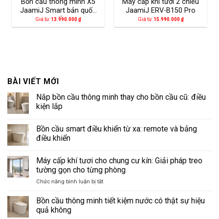
Bồn cầu thông minh X5
Máy cấp khí tươi 2 chiều
JaamiJ Smart bản quốc
JaamiJ ERV-B150 Pro
tế
Giá từ:
13.990.000
₫
Giá từ:
15.990.000
₫
BÀI VIẾT MỚI
Nắp bồn cầu thông minh thay cho bồn cầu cũ: điều
kiện lắp
Không
có
Bồn cầu smart điều khiển từ xa: remote và bảng
bình
luận
điều khiển
ở
Nắp
Không
bồn
có
Máy cấp khí tươi cho chung cư kín: Giải pháp treo
cầu
bình
thông
luận
tường gọn cho từng phòng
minh
ở
thay
Bồn
ở
Chức năng bình luận bị tắt
cho
cầu
Máy
bồn
smart
cấp
cầu
điều
Bồn cầu thông minh tiết kiệm nước có thật sự hiệu
cũ:
khiển
khí
quả không
điều
từ
tươi
kiện
xa: