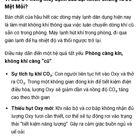
Mệt Mỏi?
Bản chất của hầu hết các dòng máy lạnh dân dụng hiện nay
là làm mát không khí thông qua việc luân chuyển dòng khí cũ
sẵn có trong phòng. Máy lạnh hút khí trong phòng, đi qua
giàn lạnh để hạ nhiệt độ và thổi ngược trở lại.
Điều này dẫn đến một hệ quả tất yếu:
Phòng càng kín,
không khí càng “cũ”
.
Sự tích tụ khí CO₂:
Con người liên tục hít vào Oxy và thở
ra CO₂. Trong một không gian đóng kín để tiết kiệm điện
điều hòa, lượng Oxy sẽ giảm dần và nồng độ CO₂ tăng
cao theo thời gian.
Thiếu hụt Oxy mới:
Khi não bộ và cơ bắp không nhận đủ
lượng Oxy tươi cần thiết, cơ thể sẽ tự động rơi vào trạng
thái “tiết kiệm năng lượng”. Gây ra cảm giác buồn ngủ và
uể oải.