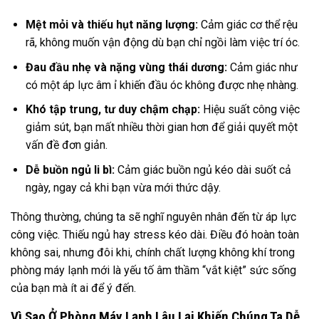
Mệt mỏi và thiếu hụt năng lượng:
Cảm giác cơ thể rệu
rã, không muốn vận động dù bạn chỉ ngồi làm việc trí óc.
Đau đầu nhẹ và nặng vùng thái dương:
Cảm giác như
có một áp lực âm ỉ khiến đầu óc không được nhẹ nhàng.
Khó tập trung, tư duy chậm chạp:
Hiệu suất công việc
giảm sút, bạn mất nhiều thời gian hơn để giải quyết một
vấn đề đơn giản.
Dễ buồn ngủ li bì:
Cảm giác buồn ngủ kéo dài suốt cả
ngày, ngay cả khi bạn vừa mới thức dậy.
Thông thường, chúng ta sẽ nghĩ nguyên nhân đến từ áp lực
công việc. Thiếu ngủ hay stress kéo dài. Điều đó hoàn toàn
không sai, nhưng đôi khi, chính chất lượng không khí trong
phòng máy lạnh mới là yếu tố âm thầm “vắt kiệt” sức sống
của bạn mà ít ai để ý đến.
Vì Sao Ở Phòng Máy Lạnh Lâu Lại Khiến Chúng Ta Dễ