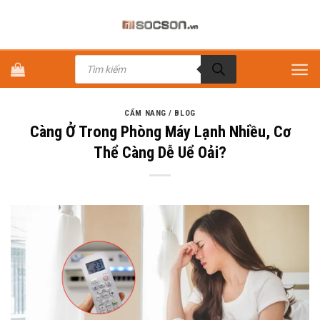
Bỏ
qua
nội
Tìm
dung
kiếm
sản
phẩm
CẨM NANG / BLOG
Càng Ở Trong Phòng Máy Lạnh Nhiều, Cơ
Thể Càng Dễ Uể Oải?