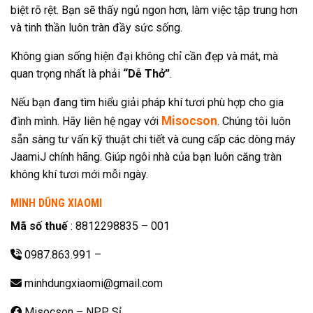
biệt rõ rệt. Bạn sẽ thấy ngủ ngon hơn, làm việc tập trung hơn
và tinh thần luôn tràn đầy sức sống.
Không gian sống hiện đại không chỉ cần đẹp và mát, mà
quan trọng nhất là phải
“Dễ Thở”
.
Nếu bạn đang tìm hiểu giải pháp khí tươi phù hợp cho gia
Misocson
đình mình. Hãy liên hệ ngay với
. Chúng tôi luôn
sẵn sàng tư vấn kỹ thuật chi tiết và cung cấp các dòng máy
JaamiJ chính hãng. Giúp ngôi nhà của bạn luôn căng tràn
không khí tươi mới mỗi ngày.
MINH DŨNG XIAOMI
Mã số thuế
: 8812298835 – 001
0987.863.991
–
minhdungxiaomi@gmail.com
Misocson – NPP Sỉ