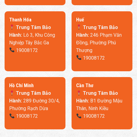
Thanh Hóa
​Huế
Trung Tâm Bảo
Trung Tâm Bảo
Hành:
Lô 3, Khu Công
Hành:
246 Phạm Văn
Nghiệp Tây Bắc Ga
Đồng, Phường Phú
19008172
Thượng
19008172
​Hồ Chí Minh
Cần Thơ
Trung Tâm Bảo
Trung Tâm Bảo
Hành:
289 Đường 30/4,
Hành:
B1 Đường Mậu
Phường Rạch Dừa
Thân, Ninh Kiều
19008172
19008172