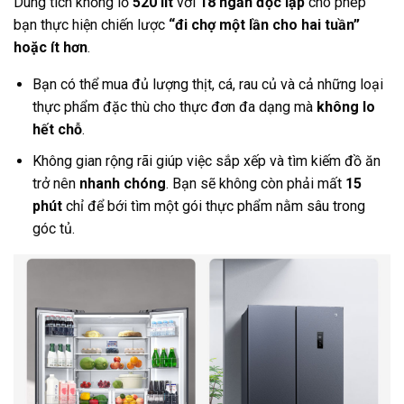
Dung tích khổng lồ
520 lít
với
18 ngăn độc lập
cho phép
bạn thực hiện chiến lược
“đi chợ một lần cho hai tuần”
hoặc ít hơn
.
Bạn có thể mua đủ lượng thịt, cá, rau củ và cả những loại
thực phẩm đặc thù cho thực đơn đa dạng mà
không lo
hết chỗ
.
Không gian rộng rãi giúp việc sắp xếp và tìm kiếm đồ ăn
trở nên
nhanh chóng
. Bạn sẽ không còn phải mất
15
phút
chỉ để bới tìm một gói thực phẩm nằm sâu trong
góc tủ.