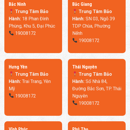
​Bắc Ninh
​Bắc Giang
Trung Tâm Bảo
Trung Tâm Bảo
Hành:
18 Phan Đình
Hành:
SN 03, Ngõ 39
Phùng, Khu 5, Đại Phúc
TDP Chùa, Phường
19008172
Nếnh
19008172
​Hưng Yên
Thái Nguyên
Trung Tâm Bảo
Trung Tâm Bảo
Hành:
Trai Trang, Yên
Hành:
Số Nhà 84,
Mỹ
Đường Bắc Sơn, TP. Thái
19008172
Nguyên
19008172
​Vĩnh Phúc
​Phú Thọ