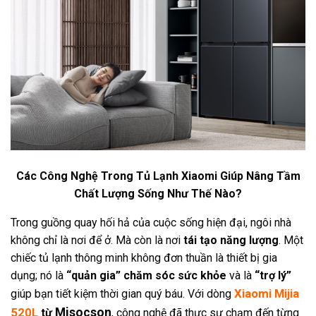
Các Công Nghệ Trong Tủ Lạnh Xiaomi Giúp Nâng Tầm
Chất Lượng Sống Như Thế Nào?
Trong guồng quay hối hả của cuộc sống hiện đại, ngôi nhà
không chỉ là nơi để ở. Mà còn là nơi
tái tạo năng lượng
. Một
chiếc tủ lạnh thông minh không đơn thuần là thiết bị gia
dụng; nó là
“quản gia” chăm sóc sức khỏe
và là
“trợ lý”
Xiaomi Mijia
giúp bạn tiết kiệm thời gian quý báu. Với dòng
520L
Misocson
từ
, công nghệ đã thực sự chạm đến từng