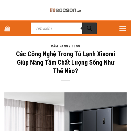
Bỏ
qua
nội
Tìm
dung
kiếm
sản
phẩm
CẨM NANG / BLOG
Các Công Nghệ Trong Tủ Lạnh Xiaomi
Giúp Nâng Tầm Chất Lượng Sống Như
Thế Nào?