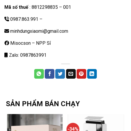
Mã số thuế
: 8812298835 – 001
0987.863.991
–
minhdungxiaomi@gmail.com
Misocson – NPP Sỉ
Zalo: 0987863991
SẢN PHẨM BÁN CHẠY
-34%