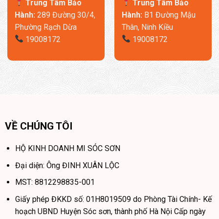
Trung Tâm Bảo
Trung Tâm Bảo
Hành:
289 Đường 30/4,
Hành:
B1 Đường Mậu
Phường Rạch Dừa
Thân, Ninh Kiều
19008172
19008172
VỀ CHÚNG TÔI
HỘ KINH DOANH MI SÓC SƠN
Đại diện: Ông ĐINH XUÂN LỘC
MST: 8812298835-001
Giấy phép ĐKKD số: 01H8019509 do Phòng Tài Chính- Kế
hoạch UBND Huyện Sóc sơn, thành phố Hà Nội Cấp ngày