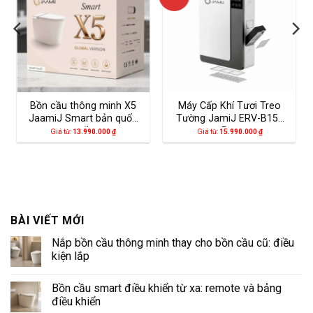
Bồn cầu thông minh X5
Máy Cấp Khí Tươi Treo
JaamiJ Smart bản quốc
Tường JamiJ ERV-B150
tế
Pro
Giá từ:
13.990.000
₫
Giá từ:
15.990.000
₫
BÀI VIẾT MỚI
Nắp bồn cầu thông minh thay cho bồn cầu cũ: điều
kiện lắp
Không
có
Bồn cầu smart điều khiển từ xa: remote và bảng
bình
luận
điều khiển
ở