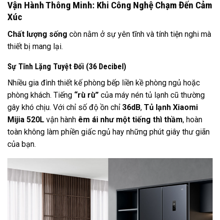
Vận Hành Thông Minh: Khi Công Nghệ Chạm Đến Cảm
Xúc
Chất lượng sống
còn nằm ở sự yên tĩnh và tính tiện nghi mà
thiết bị mang lại.
Sự Tĩnh Lặng Tuyệt Đối (36 Decibel)
Nhiều gia đình thiết kế phòng bếp liền kề phòng ngủ hoặc
phòng khách. Tiếng
“rù rù”
của máy nén tủ lạnh cũ thường
gây khó chịu. Với chỉ số độ ồn chỉ
36dB
,
Tủ lạnh Xiaomi
Mijia 520L
vận hành
êm ái như một tiếng thì thầm
, hoàn
toàn không làm phiền giấc ngủ hay những phút giây thư giãn
của bạn.