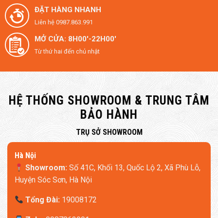
ĐẶT HÀNG NHANH
Liên hệ 0987.863.991
MỞ CỬA: 8H00'-22H00'
Từ thứ hai đến chủ nhật
HỆ THỐNG SHOWROOM & TRUNG TÂM
BẢO HÀNH
​TRỤ SỞ SHOWROOM
Hà Nội
Showroom:
Số 41C, Khối 13, Quốc Lộ 2, Xã Phù Lỗ,
Huyện Sóc Sơn, Hà Nội
Tổng Đài:
19008172