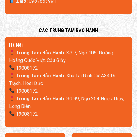
Zalo:
0987863991
​CÁC TRUNG TÂM BẢO HÀNH
​Hà Nội
Trung Tâm Bảo Hành:
Số 7, Ngõ 106, Đường
Hoàng Quốc Việt, Cầu Giấy
19008172
Trung Tâm Bảo Hành:
Khu Tái Định Cư A34 Di
Trạch, Hoài Đức
19008172
Trung Tâm Bảo Hành:
Số 99, Ngõ 264 Ngọc Thụy,
Long Biên
19008172