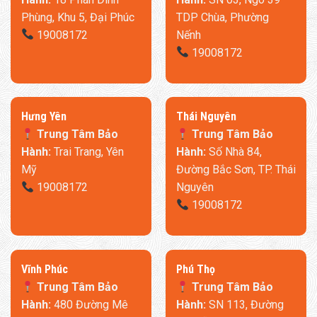
Kiểu Dáng Ý Thanh Lịch
Phùng, Khu 5, Đại Phúc
TDP Chùa, Phường
–
Tay ghế rộng 20cm
, vừa tạo điểm nhấn thẩm mỹ, vừa tiện
19008172
Nếnh
lợi để đồ dùng cá nhân.
19008172
–
Chân kim loại cao 13.5cm
, phong cách hiện đại, dễ dàng
vệ sinh với robot hút bụi.
​Hưng Yên
Thái Nguyên
Trung Tâm Bảo
Trung Tâm Bảo
Hành:
Trai Trang, Yên
Hành:
Số Nhà 84,
Mỹ
Đường Bắc Sơn, TP. Thái
19008172
Nguyên
19008172
​Vĩnh Phúc
​Phú Thọ
Trung Tâm Bảo
Trung Tâm Bảo
Hành:
480 Đường Mê
Hành:
SN 113, Đường