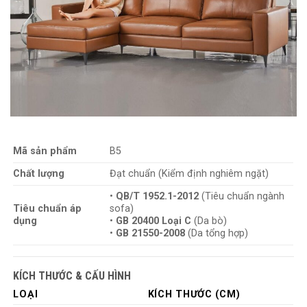
đường nối, tạo nên vẻ đẹp đồng nhất và sang trọng.
–
Thoáng mát vào hè, ấm áp vào đông
, phù hợp với mọi
điều kiện thời tiết.
Mã sản phẩm
B5
Chất lượng
Đạt chuẩn (Kiểm định nghiêm ngặt)
•
QB/T 1952.1-2012
(Tiêu chuẩn ngành
Tiêu chuẩn áp
sofa)
dụng
•
GB 20400 Loại C
(Da bò)
•
GB 21550-2008
(Da tổng hợp)
KÍCH THƯỚC & CẤU HÌNH
LOẠI
KÍCH THƯỚC (CM)