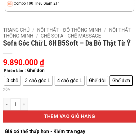
Combo 100 Triệu Giảm 2Tr
TRANG CHỦ
/
NỘI THẤT - ĐỒ THÔNG MINH
/
NỘI THẤT
THÔNG MINH
/
GHẾ SOFA - GHẾ MASSAGE
Sofa Góc Chữ L 8H B5Soft – Da Bò Thật Từ Ý
9.890.000
₫
: Ghế đơn
Phiên bản
3 chỗ
3 chỗ góc L
4 chỗ góc L
Ghế đôi
Ghế đơn
XÓA
Sofa Góc Chữ L 8H B5Soft – Da Bò Thật Từ Ý số lượng
THÊM VÀO GIỎ HÀNG
Giá có thể thấp hơn - Kiểm tra ngay