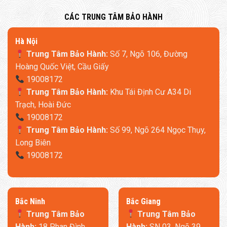
–
4 lớp mút cao su tổng hợp
**, tăng cường độ dày ở khu vực
​CÁC TRUNG TÂM BẢO HÀNH
trọng tâm, chống lún hiệu quả.
–
Tựa lưng kết hợp hạt cao su & sợi Dacron (tỷ lệ 3:2)
, ôm
​Hà Nội
sát đường cong cơ thể, nâng đỡ lưng và cổ tối ưu.
Trung Tâm Bảo Hành:
Số 7, Ngõ 106, Đường
Hoàng Quốc Việt, Cầu Giấy
19008172
Trung Tâm Bảo Hành:
Khu Tái Định Cư A34 Di
Trạch, Hoài Đức
19008172
Trung Tâm Bảo Hành:
Số 99, Ngõ 264 Ngọc Thụy,
Long Biên
19008172
​Bắc Ninh
​Bắc Giang
Trung Tâm Bảo
Trung Tâm Bảo
Hành:
18 Phan Đình
Hành:
SN 03, Ngõ 39