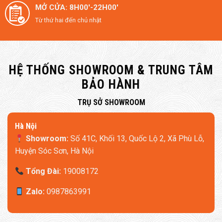
MỞ CỬA: 8H00'-22H00'
Từ thứ hai đến chủ nhật
HỆ THỐNG SHOWROOM & TRUNG TÂM
BẢO HÀNH
​TRỤ SỞ SHOWROOM
Hà Nội
Showroom:
Số 41C, Khối 13, Quốc Lộ 2, Xã Phù Lỗ,
Huyện Sóc Sơn, Hà Nội
Tổng Đài:
19008172
Zalo:
0987863991
Đệm Ngồi 4 Lớp & Tựa Lưng Hạt Cao Su