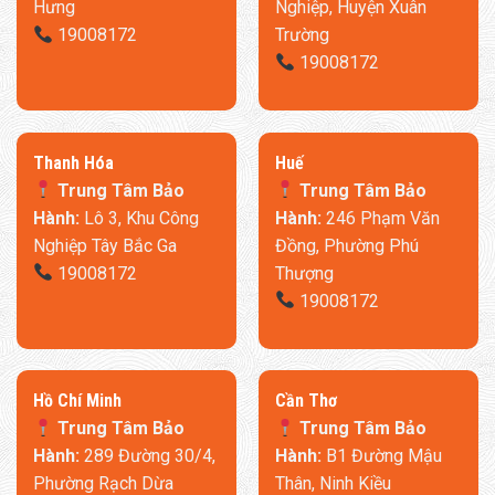
Hưng
Nghiệp, Huyện Xuân
19008172
Trường
19008172
Thanh Hóa
​Huế
Trung Tâm Bảo
Trung Tâm Bảo
Kích Thước Rộng Rãi
Hành:
Lô 3, Khu Công
Hành:
246 Phạm Văn
Nghiệp Tây Bắc Ga
Đồng, Phường Phú
–
Lòng ghế sâu 63cm,
thoải mái ngồi xếp chân hoặc nằm
19008172
Thượng
thư giãn.
19008172
–
Không dùng khóa dán
, có thể điều chỉnh đệm tựa linh hoạt
theo tư thế ngồi.
​Hồ Chí Minh
Cần Thơ
Trung Tâm Bảo
Trung Tâm Bảo
Hành:
289 Đường 30/4,
Hành:
B1 Đường Mậu
Phường Rạch Dừa
Thân, Ninh Kiều