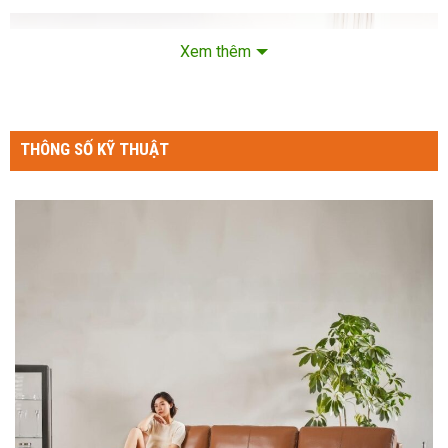
Xem thêm
THÔNG SỐ KỸ THUẬT
Da Bò Lớp Đầu Nhập Khẩu Ý
– Được lựa chọn từ những tấm da bò
dày 1.2-1.4mm
, không
tì vết, không vết côn trùng cắn, đảm bảo bề mặt mịn màng và
độ bền vượt trội.
–
5 tấm da nguyên miếng
cho một bộ sofa, hạn chế tối đa