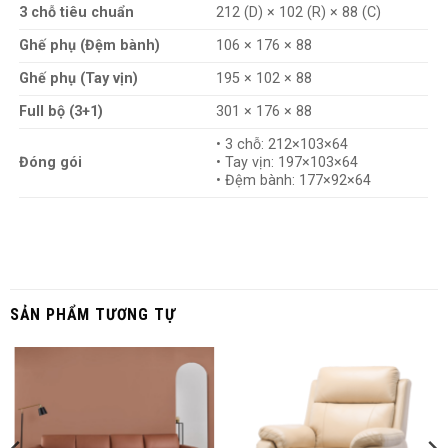
3 chỗ tiêu chuẩn
212 (D) × 102 (R) × 88 (C)
Ghế phụ (Đệm bành)
106 × 176 × 88
Quy Trình Thuộc Da Tỉ Mỉ
Ghế phụ (Tay vịn)
195 × 102 × 88
– Trải qua
Cao Cấp lý thủ
7 ngày, 144 giờ với 58 công đoạn
Full bộ (3+1)
301 × 176 × 88
công, từ tách lớp, thuộc da đến hoàn thiện bề mặt.
• 3 chỗ: 212×103×64
– Da càng sử dụ
ng lâu càng lên nước đẹp, mang vẻ cổ điển quý
Đóng gói
• Tay vịn: 197×103×64
phái.
• Đệm bành: 177×92×64
SẢN PHẨM TƯƠNG TỰ
—
Khung Sợi Thủy Tinh Cao Cấp
–
Nhập khẩu từ Đức
, cùng chất liệu được sử dụng trong
dầm
chống va chạm của xe Audi, BMW, Mercedes
.