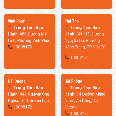
​Vĩnh Phúc
​Phú Thọ
Trung Tâm Bảo
Trung Tâm Bảo
Không Gian Thoải Mái, Tự Do Tận Hưởng
Hành:
480 Đường Mê
Hành:
SN 113, Đường
Linh, Phường Vĩnh Phúc
Nguyễn Du, Phường
–
Chiều sâu ghế 59cm
: Ôm trọn cơ thể, thoải mái ngồi xếp
19008172
Nông Trang, TP. Việt Trì
chân hoặc nằm nghỉ.
–
Lưng tựa uốn cong
: Thiết kế
thép carbon + đệm
19008172
Dacron
ôm sát đường cong lưng, giảm mỏi vai gáy.
–
Chân kim loại ánh đen
: Thanh lịch, dễ dàng vệ sinh với
robot hút bụi.
​Hải Dương
​Hải Phòng
Trung Tâm Bảo
Trung Tâm Bảo
Hành:
442 Nguyễn Chế
Hành:
34 Đường Máng
Nghĩa, Thị Trấn Gia Lộc
Nước, An Đồng, An
19008172
Dương
19008172