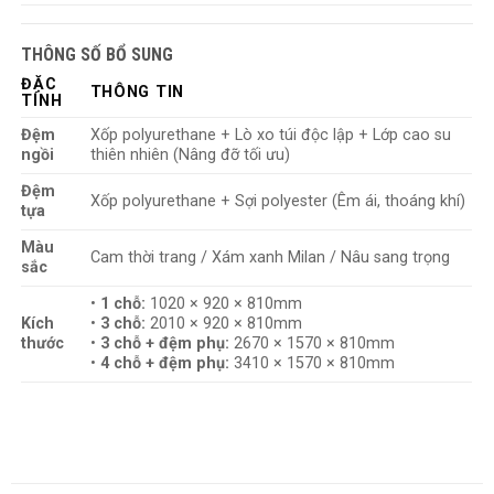
Da Công Nghệ Litchi Thế Hệ 8 – Đẹp Như Da Thật, Bền
Hơn Gấp Đôi
THÔNG SỐ BỔ SUNG
–
Vân mịn, ánh nhung sang trọng
: Bề mặt với vân tinh tế,
ĐẶC
THÔNG TIN
mang lại cảm giác mềm mại như da thật.
TÍNH
–
Chống nước, dầu, bẩn
: Chỉ cần lau nhẹ là sạch, không lo vết
Đệm
Xốp polyurethane + Lò xo túi độc lập + Lớp cao su
bám khó trị.
ngồi
thiên nhiên (Nâng đỡ tối ưu)
–
Thoáng khí gấp 2 lần da thường
: Hàng nghìn lỗ khí siêu
Đệm
Xốp polyurethane + Sợi polyester (Êm ái, thoáng khí)
nhỏ giúp ghế “thở”, ngồi lâu không bí.
tựa
Màu
Cam thời trang / Xám xanh Milan / Nâu sang trọng
sắc
•
1 chỗ:
1020 × 920 × 810mm
Kích
•
3 chỗ:
2010 × 920 × 810mm
thước
•
3 chỗ + đệm phụ:
2670 × 1570 × 810mm
•
4 chỗ + đệm phụ:
3410 × 1570 × 810mm