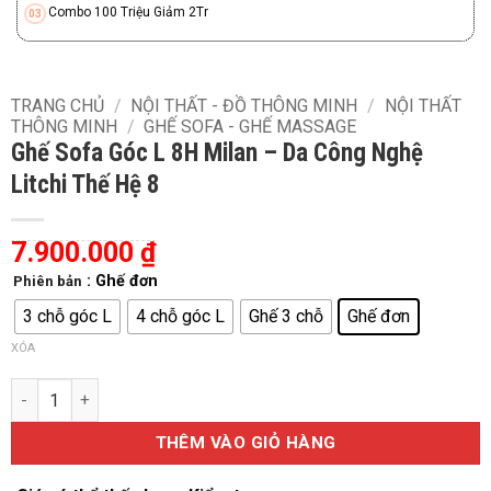
Combo 100 Triệu Giảm 2Tr
TRANG CHỦ
/
NỘI THẤT - ĐỒ THÔNG MINH
/
NỘI THẤT
THÔNG MINH
/
GHẾ SOFA - GHẾ MASSAGE
Ghế Sofa Góc L 8H Milan – Da Công Nghệ
Litchi Thế Hệ 8
7.900.000
₫
: Ghế đơn
Phiên bản
3 chỗ góc L
4 chỗ góc L
Ghế 3 chỗ
Ghế đơn
XÓA
Ghế Sofa Góc L 8H Milan – Da Công Nghệ Litchi Thế Hệ 8 số lư
THÊM VÀO GIỎ HÀNG