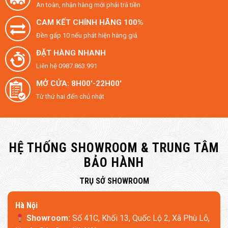
An toàn, nhận hàng mới phải trả tiền
CAM KẾT CHÍNH HÃNG 100%
Đền gấp 10 nếu phát hiện hàng giả
ĐẶT HÀNG NHANH
Liên hệ 0987.863.991
MỞ CỬA: 8H00'-22H00'
Từ thứ hai đến chủ nhật
HỆ THỐNG SHOWROOM & TRUNG TÂM
BẢO HÀNH
​TRỤ SỞ SHOWROOM
Hà Nội
Showroom:
Số 41C, Khối 13, Quốc Lộ 2, Xã Phù Lỗ,