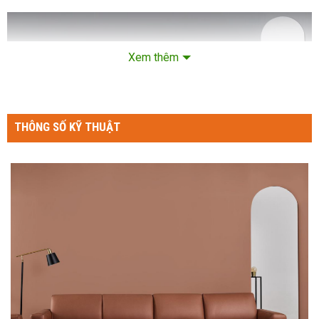
Xem thêm
THÔNG SỐ KỸ THUẬT
Thiết Kế Tối Giản, Đậm Chất Ý
Lấy cảm hứng từ phong cách tân cổ điển của Milan, sofa
Milan toát lên vẻ quý phái với đường nét gọn gàng, không cầu