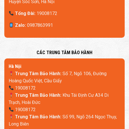
Huyện Sóc Sơn, Hà Nội
Tổng Đài:
19008172
Khung Sợi Thủy Tinh Đức – Bền Vững Như Xe Hạng
Zalo:
0987863991
Sang
–
Chịu lực 75kg/sợi
, tuổi thọ lên đến
10 năm
, vượt trội so với
khung kim loại thông thường.
​CÁC TRUNG TÂM BẢO HÀNH
– Ứng dụng công nghệ
khung chống va
từ Audi, Mercedes,
đảm bảo độ bền vượt thời gian.
​Hà Nội
Trung Tâm Bảo Hành:
Số 7, Ngõ 106, Đường
Hoàng Quốc Việt, Cầu Giấy
19008172
Trung Tâm Bảo Hành:
Khu Tái Định Cư A34 Di
Trạch, Hoài Đức
19008172
Trung Tâm Bảo Hành:
Số 99, Ngõ 264 Ngọc Thụy,
Long Biên