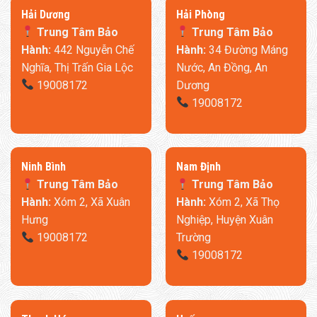
đảm bảo sự thuận tiện tối đa. Không còn phải loay hoay với
​Hải Dương
​Hải Phòng
các cài đặt phức tạp, Mijia 3 mang đến trải nghiệm thao tác
Trung Tâm Bảo
Trung Tâm Bảo
trơn tru và thú vị.
Hành:
442 Nguyễn Chế
Hành:
34 Đường Máng
Nghĩa, Thị Trấn Gia Lộc
Nước, An Đồng, An
19008172
Dương
19008172
Ninh Bình
​Nam Định
Trung Tâm Bảo
Trung Tâm Bảo
Hành:
Xóm 2, Xã Xuân
Hành:
Xóm 2, Xã Thọ
Hưng
Nghiệp, Huyện Xuân
19008172
Trường
19008172