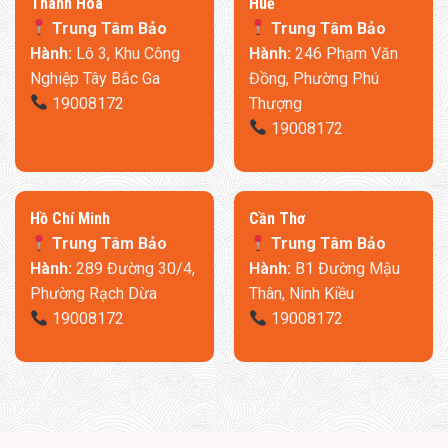
Thanh Hóa
​Huế
Trung Tâm Bảo
Trung Tâm Bảo
Hành:
Lô 3, Khu Công
Hành:
246 Phạm Văn
Với Máy tạo độ ẩm Xiaomi Mijia 3, bạn không chỉ đang đầu tư
Nghiệp Tây Bắc Ga
Đồng, Phường Phú
vào một thiết bị tạo ẩm thông thường, mà còn có một người
19008172
Thượng
bạn đồng hành trong việc bảo vệ sức khỏe và tạo ra một môi
19008172
trường sống lý tưởng.
Kết nối thông minh với app Mijia
​Hồ Chí Minh
Cần Thơ
Trung Tâm Bảo
Trung Tâm Bảo
Hành:
289 Đường 30/4,
Hành:
B1 Đường Mậu
Phường Rạch Dừa
Thân, Ninh Kiều
19008172
19008172