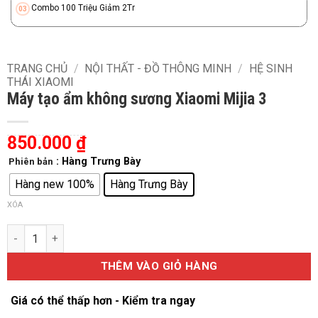
Combo 100 Triệu Giảm 2Tr
TRANG CHỦ
/
NỘI THẤT - ĐỒ THÔNG MINH
/
HỆ SINH
THÁI XIAOMI
Máy tạo ẩm không sương Xiaomi Mijia 3
850.000
₫
: Hàng Trưng Bày
Phiên bản
Hàng new 100%
Hàng Trưng Bày
XÓA
Máy tạo ẩm không sương Xiaomi Mijia 3 số lượng
THÊM VÀO GIỎ HÀNG
Giá có thể thấp hơn - Kiểm tra ngay