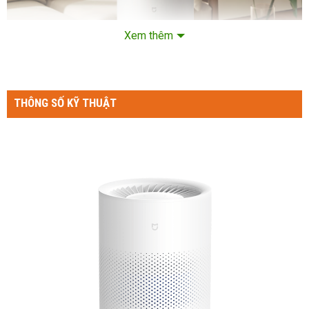
Xem thêm
THÔNG SỐ KỸ THUẬT
Khả năng tạo ẩm nhanh chóng
Với tốc độ tạo ẩm lên đến 400ml/h, Máy tạo độ ẩm không
sương mù Xiaomi Mijia 3 thiết bị này thực sự là người bạn
đồng hành lý tưởng cho mùa đông khô hanh. Thiết bị này
không chỉ làm gia tăng độ ẩm trong không gian, mà còn tạo ra
các phân tử nước khuếch tán chặt chẽ, giúp duy trì một môi
trường dưỡng ẩm tối ưu. Đặc biệt, với khả năng này, máy