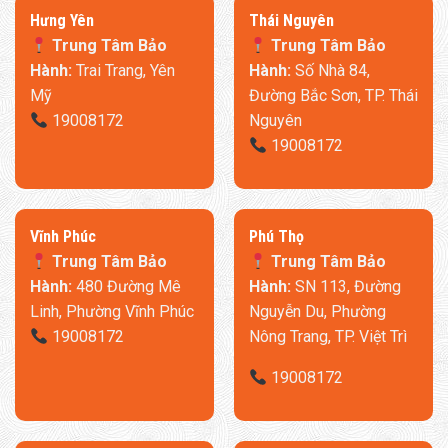
​Hưng Yên
Thái Nguyên
Trung Tâm Bảo
Trung Tâm Bảo
Hành:
Trai Trang, Yên
Hành:
Số Nhà 84,
Mỹ
Đường Bắc Sơn, TP. Thái
19008172
Nguyên
19008172
​Vĩnh Phúc
​Phú Thọ
Trung Tâm Bảo
Trung Tâm Bảo
Hành:
480 Đường Mê
Hành:
SN 113, Đường
Linh, Phường Vĩnh Phúc
Nguyễn Du, Phường
19008172
Nông Trang, TP. Việt Trì
19008172
Thời gian làm việc và điều chỉnh các chế độ trở nên dễ dàng
hơn bao giờ hết với các nút bấm đơn giản, được tinh chỉnh để