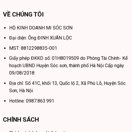
VỀ CHÚNG TÔI
HỘ KINH DOANH MI SÓC SƠN
Đại diện: Ông ĐINH XUÂN LỘC
MST: 8812298835-001
Giấy phép ĐKKD số: 01H8019509 do Phòng Tài Chính- Kế
hoạch UBND Huyện Sóc sơn, thành phố Hà Nội Cấp ngày
09/08/2018
Là một phần của hệ sinh thái gia dụng thông minh của Xiaomi,
Địa chỉ: Số 41C, khối 13, Quốc lộ 2, Xã Phù Lỗ, Huyện Sóc
máy tạo độ ẩm Mijia 3 cũng được tích hợp khả năng kết nối
Sơn, Hà Nội
thông minh với ứng dụng Mijia để có thể thực hiện điều chỉnh
Hotline: 0987.863.991
và cài đặt từ xa. Ngoài ra, máy cũng có khả năng kết nối với
loa XiaoAi để có thể được điều khiển bằng giọng nói (tiếng
Trung). Đồng thời, máy cũng có thể kết nối với các thiết bị khác
CHÍNH SÁCH
trong hệ sinh thái như quạt điều hòa, máy sưởi điện,… để tạo
ra một mạng lưới thông minh linh hoạt trong ngôi nhà của