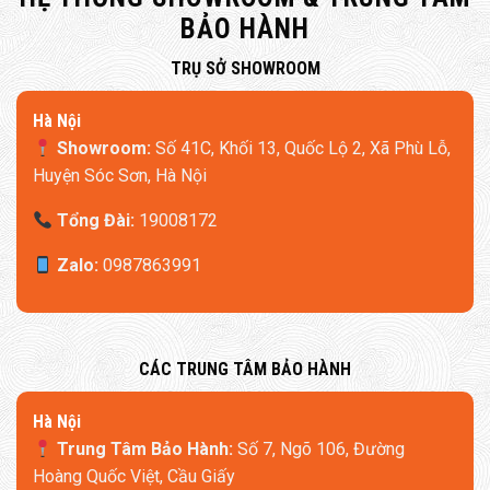
BẢO HÀNH
Độ ồn cực thấp – chỉ 32dB
​TRỤ SỞ SHOWROOM
Hà Nội
Showroom:
Số 41C, Khối 13, Quốc Lộ 2, Xã Phù Lỗ,
Huyện Sóc Sơn, Hà Nội
Tổng Đài:
19008172
Zalo:
0987863991
​CÁC TRUNG TÂM BẢO HÀNH
​Hà Nội
Trung Tâm Bảo Hành:
Số 7, Ngõ 106, Đường
Hoàng Quốc Việt, Cầu Giấy