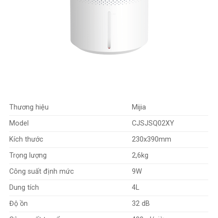
không chỉ giúp da của bạn trở nên mềm mịn hơn mà còn bảo
vệ mắt khỏi sự khó chịu do khô và kích ứng.
Thương hiệu
Mijia
Model
CJSJSQ02XY
Kích thước
230x390mm
Trọng lượng
2,6kg
Công suất định mức
9W
Dung tích
4L
Độ ồn
32 dB