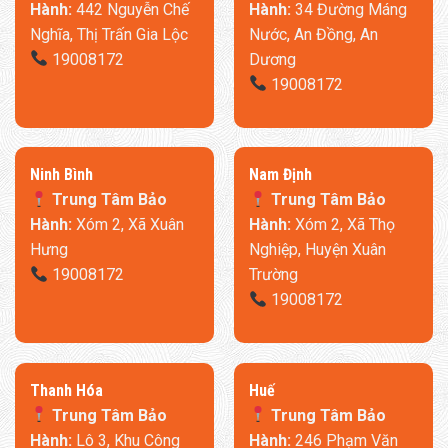
Bạn có thể thiết lập tới 13 mức điều chỉnh nhiệt độ sao cho
Hành:
442 Nguyễn Chế
Hành:
34 Đường Máng
phù hợp với nhu cầu sử dụng cá nhân và khả năng hẹn giờ bật
Nghĩa, Thị Trấn Gia Lộc
Nước, An Đồng, An
tắt với 12 mức điều chỉnh thời gian. Từ đó bạn hoàn toàn có
19008172
Dương
thể chủ động hơn với các tuỳ chỉnh cho nhu cầu cá nhân của
19008172
mình.
Kháng nước IPX4 cùng tính năng sấy khô quần áo:
Ninh Bình
​Nam Định
Trung Tâm Bảo
Trung Tâm Bảo
Hành:
Xóm 2, Xã Xuân
Hành:
Xóm 2, Xã Thọ
Hưng
Nghiệp, Huyện Xuân
19008172
Trường
19008172
Thanh Hóa
​Huế
Trung Tâm Bảo
Trung Tâm Bảo
Hành:
Lô 3, Khu Công
Hành:
246 Phạm Văn