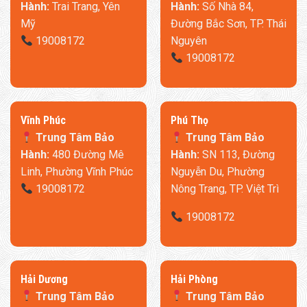
Hành:
Trai Trang, Yên
Hành:
Số Nhà 84,
Mỹ
Đường Bắc Sơn, TP. Thái
19008172
Nguyên
19008172
​Vĩnh Phúc
​Phú Thọ
Trung Tâm Bảo
Trung Tâm Bảo
Hành:
480 Đường Mê
Hành:
SN 113, Đường
Linh, Phường Vĩnh Phúc
Nguyễn Du, Phường
19008172
Nông Trang, TP. Việt Trì
Mijia Graphene 2 TJXDNQ10ZM được trang bị màn hình LED
cảm ứng hiển thị các thông số trực quan cùng các nút cảm
19008172
ứng giúp bạn có thể thiết lập mức nhiệt độ và hẹn giờ hoặc tắt
theo lịch trình chỉ với một chạm. Ngoài ra bạn cũng có thể cài
đặt thời gian hẹn giờ bật/tắt máy lên đến 24 giờ thông qua
​Hải Dương
​Hải Phòng
ứng dụng Mijia một cách nhanh chóng và dễ dàng.
Trung Tâm Bảo
Trung Tâm Bảo