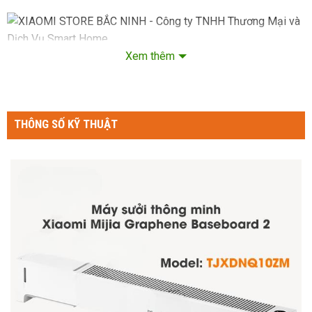
Xem thêm
Máy sưởi Xiaomi Mijia Graphene Baseboard 2 TJXDNQ10ZM
được nâng cấp các tính năng thông minh:
THÔNG SỐ KỸ THUẬT
Tích hợp sưởi ấm và tạo ẩm 2 trong 1:
Máy sưởi Xiaomi Mijia Graphene Baseboard 2 TJXDNQ10ZM
là một thiết bị 2 trong 1 với tính năng chính gồm sưởi ấm và
hỗ trợ tạo ẩm thông minh giúp giữ độ ẩm không khí trong quá
trình sưởi.
Máy sưởi Xiaomi Mijia Graphene 2 được trang bị vật liệu sưởi
có lớp phủ graphene giúp làm nóng nhanh chỉ trong 5 giây. Khi
về đến nhà và bật máy sưởi, chỉ sau thao tác cởi áo khoác là