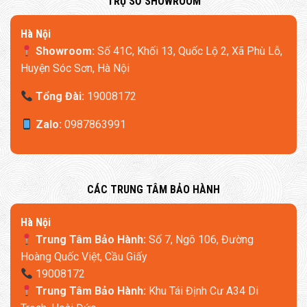
​TRỤ SỞ SHOWROOM
Hà Nội
Showroom:
Số 41C, Khối 13, Quốc Lộ 2, Xã Phù Lỗ,
Huyện Sóc Sơn, Hà Nội
Tổng Đài:
19008172
Zalo:
0987863991
​CÁC TRUNG TÂM BẢO HÀNH
Kết nối App Mijia:
​Hà Nội
Máy sưởi Xiaomi Mijia Graphene 2 model TJXDNQ10ZM
Trung Tâm Bảo Hành:
Số 7, Ngõ 106, Đường
được tích hợp khả năng kết nối với ứng dụng Mijia, giúp người
Hoàng Quốc Việt, Cầu Giấy
dùng hoàn toàn có thể kết nối với ứng dụng và điều khiển từ
19008172
xa một cách dễ dàng. Điều này rất thiết thực vào mùa lạnh khi
Trung Tâm Bảo Hành:
Khu Tái Định Cư A34 Di
bạn cần làm ấm nhanh thì chỉ với 1 chạm để bật máy khi gần