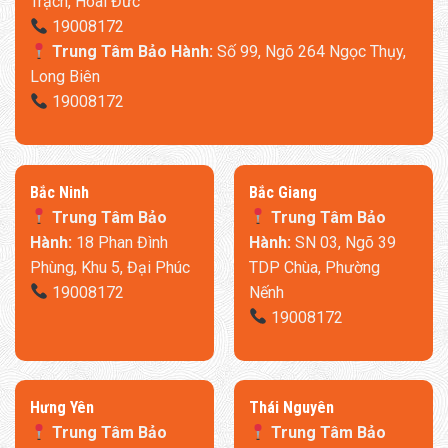
Trạch, Hoài Đức
về tới nhà chỉ cần có kết nối internet. Điều này sẽ giúp cuộc
19008172
sống của bạn dễ dàng và thoải mái hơn nhiều.
Trung Tâm Bảo Hành:
Số 99, Ngõ 264 Ngọc Thụy,
Long Biên
Tự động điều chỉnh ánh sáng và độ ồn thấp trong chế độ ngủ:
19008172
Bật chế độ ngủ thông qua APP Mijia: sưởi ấm bằng âm thanh
nhẹ nhàng, duy trì nhiệt độ năng lượng thấp sau khi ngủ, sưởi
ấm công suất cao khi bạn thức dậy và kiểm soát nhiệt độ
phân đoạn, giúp tiết kiệm điện và thoải mái hơn với độ ồn chỉ
​Bắc Ninh
​Bắc Giang
32dB.
Trung Tâm Bảo
Trung Tâm Bảo
Hành:
18 Phan Đình
Hành:
SN 03, Ngõ 39
Màn hình LED trực quan dễ sử dụng:
Phùng, Khu 5, Đại Phúc
TDP Chùa, Phường
19008172
Nếnh
19008172
​Hưng Yên
Thái Nguyên
Trung Tâm Bảo
Trung Tâm Bảo