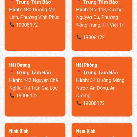
Trung Tâm Bảo
Trung Tâm Bảo
khỏe. Và tại
Misocson
, chúng tôi đảm bảo bạn sẽ nhận được
Hành:
480 Đường Mê
Hành:
SN 113, Đường
phiên bản chính hãng, chất lượng cao nhất để tận hưởng sự
Linh, Phường Vĩnh Phúc
Nguyễn Du, Phường
thư thái tuyệt đối ngay tại nhà!
19008172
Nông Trang, TP. Việt Trì
19008172
​Hải Dương
​Hải Phòng
Trung Tâm Bảo
Trung Tâm Bảo
Hành:
442 Nguyễn Chế
Hành:
34 Đường Máng
Nghĩa, Thị Trấn Gia Lộc
Nước, An Đồng, An
19008172
Dương
19008172
Tiết Kiệm Không Gian – Giải Pháp Thông Minh Cho Mọi
Ngôi Nhà
Ninh Bình
​Nam Định
Với cuộc sống hiện đại nơi không gian ngày càng trở nên quý