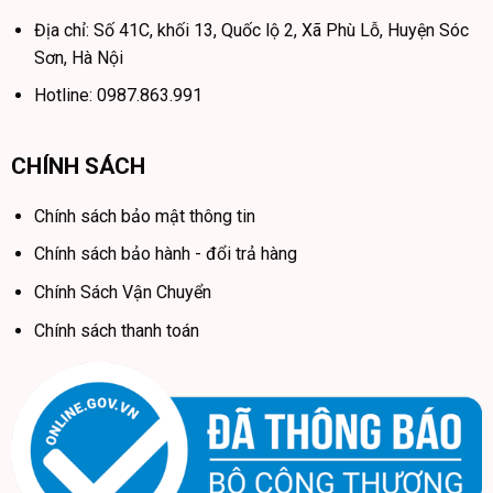
Ghế sofa điện 8H B6S
không chỉ là một chiếc sofa thông
Địa chỉ: Số 41C, khối 13, Quốc lộ 2, Xã Phù Lỗ, Huyện Sóc
thường mà là sự kết hợp hoàn hảo
5 trong 1
: sofa điện, sofa
Sơn, Hà Nội
thường, ghế phụ, giường sofa và chỗ để chân. Với tính năng
tích hợp này, bạn không cần đầu tư nhiều món đồ nội thất
Hotline: 0987.863.991
khác nhau, vừa tiết kiệm chi phí, vừa giảm bớt sự lộn xộn
trong không gian sống.
CHÍNH SÁCH
Chính sách bảo mật thông tin
Chính sách bảo hành - đổi trả hàng
Chính Sách Vận Chuyển
Chính sách thanh toán