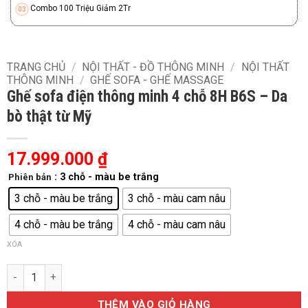
Combo 100 Triệu Giảm 2Tr
TRANG CHỦ
/
NỘI THẤT - ĐỒ THÔNG MINH
/
NỘI THẤT
THÔNG MINH
/
GHẾ SOFA - GHẾ MASSAGE
Ghế sofa điện thông minh 4 chỗ 8H B6S – Da
bò thật từ Mỹ
17.999.000
₫
: 3 chỗ - màu be trắng
Phiên bản
3 chỗ - màu be trắng
3 chỗ - màu cam nâu
4 chỗ - màu be trắng
4 chỗ - màu cam nâu
XÓA
Ghế sofa điện thông minh 4 chỗ 8H B6S – Da bò thật từ Mỹ số l
THÊM VÀO GIỎ HÀNG