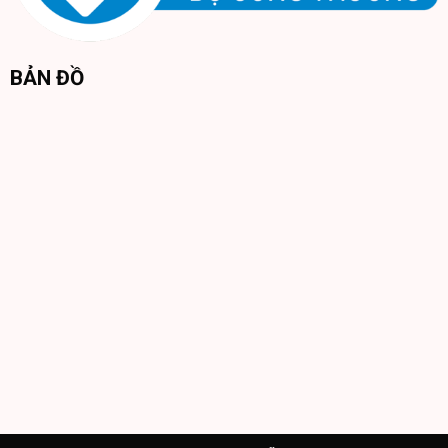
BẢN ĐỒ
Sản phẩm còn mang đến sự lựa chọn linh hoạt với
2 màu sắc
thời thượng
: nâu cam ấm áp, sang trọng và trắng be thanh
lịch, tinh tế; cùng
2 kích thước
phù hợp với mọi diện tích
phòng khách. Dù bạn sở hữu một không gian nhỏ gọn hay một
căn phòng rộng rãi, 8H B6S đều có thể hòa hợp hoàn hảo,
nâng tầm thẩm mỹ cho ngôi nhà.
Chất Liệu Cao Cấp – Da Bò Lớp 1 Nhập Khẩu Từ Bắc Mỹ