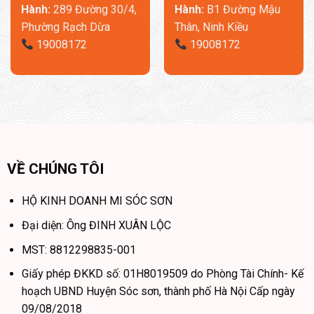
Hành:
289 Đường 30/4,
Hành:
B1 Đường Mậu
Phường Rạch Dừa
Thân, Ninh Kiều
19008172
19008172
Điểm nhấn độc đáo là
ghế dài ẩn linh hoạt
: khi không sử
dụng, nó thu gọn để tiết kiệm không gian; khi cần, chỉ một thao
VỀ CHÚNG TÔI
tác đơn giản là bạn đã có thêm một chiếc ghế phụ hoặc chỗ
nằm thoải mái. Sự linh hoạt này không chỉ giúp tối đa hóa diện
HỘ KINH DOANH MI SÓC SƠN
tích
à còn mang lại trải nghiệm sử dụng đa năng. Phù hợp
. M
Đại diện: Ông ĐINH XUÂN LỘC
với mọi bố trí nội thất từ căn hộ nhỏ gọn đến biệt thự sang
MST: 8812298835-001
trọng.
Giấy phép ĐKKD số: 01H8019509 do Phòng Tài Chính- Kế
Đa Năng 5 Trong 1 – Giá Trị Đột Phá Trong Một Sản
hoạch UBND Huyện Sóc sơn, thành phố Hà Nội Cấp ngày
Phẩm
09/08/2018