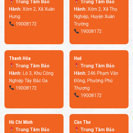
Trung Tâm Bảo
Trung Tâm Bảo
giá.
Sofa 8H B6S
mang đến giải pháp tối ưu hóa diện tích mà
Hành:
Xóm 2, Xã Xuân
Hành:
Xóm 2, Xã Thọ
vẫn đảm bảo đầy đủ công năng.
Thiết kế chỉ cần đặt cách
Hưng
Nghiệp, Huyện Xuân
tường 3cm
cho phép ghế đóng mở linh hoạt mà không cần
19008172
Trường
chừa khoảng trống phía sau như các sofa truyền thống. Điều
19008172
này đặc biệt hữu ích cho các phòng khách nhỏ từ
8-12m²
,
đồng thời vẫn hoàn toàn phù hợp với không gian vừa và lớn
trên 16m²
.
Thanh Hóa
​Huế
Trung Tâm Bảo
Trung Tâm Bảo
Hành:
Lô 3, Khu Công
Hành:
246 Phạm Văn
Nghiệp Tây Bắc Ga
Đồng, Phường Phú
19008172
Thượng
19008172
​Hồ Chí Minh
Cần Thơ
Trung Tâm Bảo
Trung Tâm Bảo