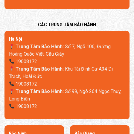
hỗ trợ khoa học 7 vùng
. Đây là công nghệ tiên phong được
thiết kế để ôm sát và nâng đỡ cơ thể bạn một cách hoàn hảo,
biến mỗi phút giây thư giãn thành trải nghiệm chăm sóc sức
​CÁC TRUNG TÂM BẢO HÀNH
khỏe đỉnh cao. Misocson tự hào giới thiệu sản phẩm này để
bạn cảm nhận sự khác biệt:
​Hà Nội
Trung Tâm Bảo Hành:
Số 7, Ngõ 106, Đường
Hoàng Quốc Việt, Cầu Giấy
19008172
Trung Tâm Bảo Hành:
Khu Tái Định Cư A34 Di
Trạch, Hoài Đức
19008172
Trung Tâm Bảo Hành:
Số 99, Ngõ 264 Ngọc Thụy,
Long Biên
19008172
​Bắc Ninh
​Bắc Giang