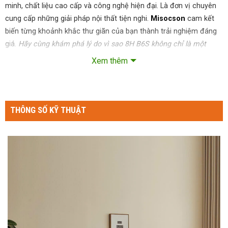
minh, chất liệu cao cấp và công nghệ hiện đại. Là đơn vị chuyên
cung cấp những giải pháp nội thất tiện nghi.
Misocson
cam kết
biến từng khoảnh khắc thư giãn của bạn thành trải nghiệm đáng
giá.
Hãy cùng khám phá lý do vì sao 8H B6S không chỉ là một
chiếc sofa
. Mà còn là biểu tượng của phong cách sống đẳng cấp
Xem thêm
mà bạn xứng đáng sở hữu ngay hôm nay!
THÔNG SỐ KỸ THUẬT