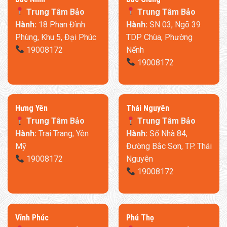
Trung Tâm Bảo
Trung Tâm Bảo
Hành:
18 Phan Đình
Hành:
SN 03, Ngõ 39
Phùng, Khu 5, Đại Phúc
TDP Chùa, Phường
19008172
Nếnh
Đầu và cổ
: Nâng đỡ nhẹ nhàng, giảm căng thẳng vùng cổ.
19008172
Vai
: Thả lỏng hoàn toàn, xua tan cảm giác mỏi vai gáy.
Lưng
: Tựa êm ái, bảo vệ cột sống khỏi áp lực.
​Hưng Yên
Thái Nguyên
Trung Tâm Bảo
Trung Tâm Bảo
Vòng eo
: Hỗ trợ chuẩn xác, giảm đau lưng khi ngồi lâu.
Hành:
Trai Trang, Yên
Hành:
Số Nhà 84,
Hông
: Bao bọc mềm mại, tạo sự thoải mái tối đa.
Mỹ
Đường Bắc Sơn, TP. Thái
19008172
Nguyên
Chân
: Được nâng đỡ linh hoạt, phù hợp với mọi chiều dài chân.
19008172
Mắt cá chân
: Nghỉ ngơi tự nhiên, giảm áp lực khi nằm.
Với hệ thống 7 vùng thông minh này, 8H đã tạo nên một sản
​Vĩnh Phúc
​Phú Thọ
phẩm không chỉ là sofa mà còn là “trợ thủ” chăm sóc sức