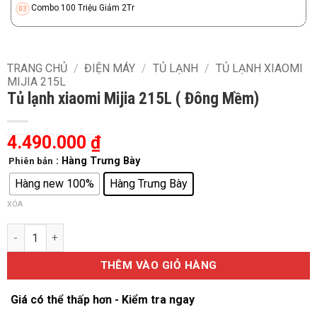
Combo 100 Triệu Giảm 2Tr
TRANG CHỦ
/
ĐIỆN MÁY
/
TỦ LẠNH
/
TỦ LẠNH XIAOMI
MIJIA 215L
Tủ lạnh xiaomi Mijia 215L ( Đông Mềm)
4.490.000
₫
: Hàng Trưng Bày
Phiên bản
Hàng new 100%
Hàng Trưng Bày
XÓA
Tủ lạnh xiaomi Mijia 215L ( Đông Mềm) số lượng
THÊM VÀO GIỎ HÀNG
Giá có thể thấp hơn - Kiểm tra ngay