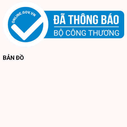
thiết kế độ mở cánh lên tới 110 độ
– Tủ lạnh Xiaomi 215L có dung tích không quá lớn
nhưng vẫn rất phù hợp với đại đa số gia đình có từ 2-5
thành viên.
BẢN ĐỒ