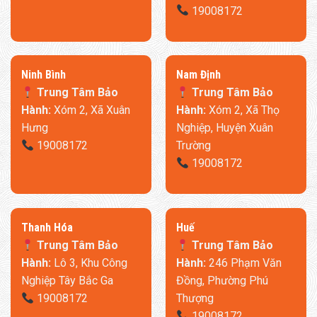
19008172
Ninh Bình
​Nam Định
Trung Tâm Bảo
Trung Tâm Bảo
Hành:
Xóm 2, Xã Xuân
Hành:
Xóm 2, Xã Thọ
Màu sắc và thiết kế của tủ lạnh Xiaomi 215l sẽ góp phần
Hưng
Nghiệp, Huyện Xuân
trang trí thêm cho căn bếp nhà bạn.
19008172
Trường
19008172
5. Tiết kiệm điện – Độ ồn thấp
Thanh Hóa
​Huế
Trung Tâm Bảo
Trung Tâm Bảo
Hành:
Lô 3, Khu Công
Hành:
246 Phạm Văn
Nghiệp Tây Bắc Ga
Đồng, Phường Phú
19008172
Thượng
19008172