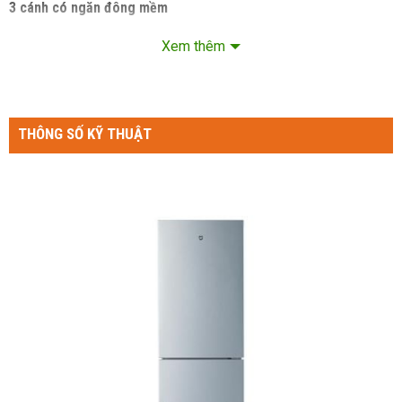
3 cánh có ngăn đông mềm
Tủ lạnh xiaomi Mijia 215L có những tính năng nổi bật gì? Các
Xem thêm
bạn hãy cùng Nguyễn Đức Laptop đánh giá những tính năng
nổi bật của chiếc tủ lạnh 215L – 3 cánh – có năng đông mềm
trong bài viết dưới đây để hiểu rõ hơn về em tủ này nha
THÔNG SỐ KỸ THUẬT
1. Thiết kế 3 cánh tủ độc đáo
Tủ lạnh Xiaomi 215L được thiết kế mở 3 cánh cùng một
phía, vì thế nó rất dễ dàng để sử dụng.
Tủ được chia làm 3 ngăn: Ngăn trên cùng là ngăn lạnh, bảo
quản thực phẩm. Ngăn giữa là ngăn đông mềm và ngăn đá ở
dưới cùng.