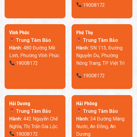
rất tiện cho việc bạn phải chuẩn bị đồ ăn trong thời gian ngắn.
19008172
4. Thiết kế mang tính chất thẩm mỹ cao
Tủ lạnh Xiaomi 215L – BCD-215MDMJ05 thể hiện được
tính thẩm mỹ cao, cũng như những nét đặc trưng riêng của
​Vĩnh Phúc
​Phú Thọ
Xiaomi. Thiết kế mang đậm tính Xiaomi, tối giản nhưng vẫn
Trung Tâm Bảo
Trung Tâm Bảo
sang trọng và đầy đủ tiện nghi cho người dùng.
Hành:
480 Đường Mê
Hành:
SN 113, Đường
Linh, Phường Vĩnh Phúc
Nguyễn Du, Phường
19008172
Nông Trang, TP. Việt Trì
19008172
​Hải Dương
​Hải Phòng
Trung Tâm Bảo
Trung Tâm Bảo
Hành:
442 Nguyễn Chế
Hành:
34 Đường Máng
Nghĩa, Thị Trấn Gia Lộc
Nước, An Đồng, An
19008172
Dương