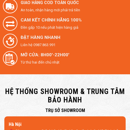
GIAO HÀNG COD TOÀN QUỐC
nhiều thời gian giã đông
An toàn, nhận hàng mới phải trả tiền
CAM KẾT CHÍNH HÃNG 100%
Đền gấp 10 nếu phát hiện hàng giả
ĐẶT HÀNG NHANH
Liên hệ 0987.863.991
MỞ CỬA: 8H00'-22H00'
Từ thứ hai đến chủ nhật
HỆ THỐNG SHOWROOM & TRUNG TÂM
BẢO HÀNH
​TRỤ SỞ SHOWROOM
Hà Nội