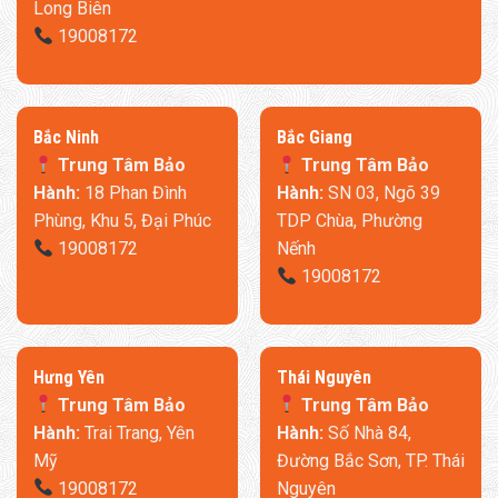
Long Biên
19008172
​Bắc Ninh
​Bắc Giang
Trung Tâm Bảo
Trung Tâm Bảo
Hành:
18 Phan Đình
Hành:
SN 03, Ngõ 39
Phùng, Khu 5, Đại Phúc
TDP Chùa, Phường
19008172
Nếnh
19008172
​Hưng Yên
Thái Nguyên
Trung Tâm Bảo
Trung Tâm Bảo
Ở ngăn đông mềm thực phẩm sẽ được làm lạnh ở khoảng -3
Hành:
Trai Trang, Yên
Hành:
Số Nhà 84,
độ C. Tại mức nhiệt độ này thực phẩm sẽ giữ được đồ mềm
Mỹ
Đường Bắc Sơn, TP. Thái
cũng như không bị đông đá và mất đi dưỡng chất. Nó cũng
19008172
Nguyên