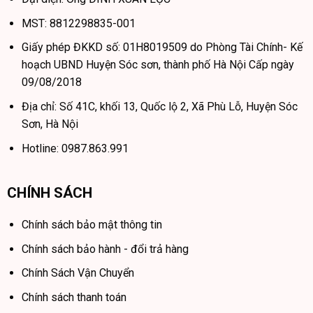
tiêu thụ khoảng 0.66kW điện năng, với mức tiêu thụ như vậy
nó không hề thua kém bất cứ dòng tủ Inverter nào trên thị
MST: 8812298835-001
trường.
Giấy phép ĐKKD số: 01H8019509 do Phòng Tài Chính- Kế
hoạch UBND Huyện Sóc sơn, thành phố Hà Nội Cấp ngày
II. Đặc điểm nổi bật của tủ lạnh 3 cánh Xiaomi 215L – BCD-
09/08/2018
215MDMJ05
Địa chỉ: Số 41C, khối 13, Quốc lộ 2, Xã Phù Lỗ, Huyện Sóc
– Thiết kế nhỏ gọn và sang trọng, thích hợp đặt tại
Sơn, Hà Nội
nhiều vị trí trong nhà
Hotline: 0987.863.991
– Công nghệ làm lạnh bằng không khí đối lưu bên trong
toàn bộ tủ lạnh, mang lại hiệu quả làm lạnh và lưu trữ thực
phẩm tốt nhất.
CHÍNH SÁCH
– Tủ lạnh Xiaomi 215L – BCD-215MDMJ05 3 cánh
Chính sách bảo mật thông tin
được trang bị bộ lọc mùi giúp lọc không khí và khử sạch
mùi hôi khó chịu trong tủ lạnh.
Chính sách bảo hành - đổi trả hàng
– Bạn có nhiều lựa chọn hơn để bảo quản thực phẩm
Chính Sách Vận Chuyển
với 2 ngăn đông và ngăn đông mềm
Chính sách thanh toán
– Tủ được thiết kế với 3 cánh cùng mở một phía, được