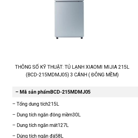
THÔNG SỐ KỸ THUẬT: TỦ LẠNH XIAOMI MIJIA 215L
(BCD-215MDMJ05) 3 CÁNH ( ĐÔNG MỀM)
Ngăn lạnh có thêm một ngăn nữa để chứa rau củ và được
– Mã sản phẩmBCD-215MDMJ05
thiết kế kín, giúp rau củ giữ được độ ẩm, độ tươi cho thực
phẩm. Bên cạnh đó nó cũng ngăn lây mùi sang các loại thực
– Tổng dung tích215L
phẩm khác. Dàn lạnh cũng được thiết kế chống ngưng tụ
– Dung tích ngăn đông mềm30L
nước, giúp giảm bụi bẩn và nấm mốc.
– Dung tích ngăn mát127L
Phần kệ thực phẩm được làm từ mica có độ bề chắc và
– Dúng tích ngăn đá58L