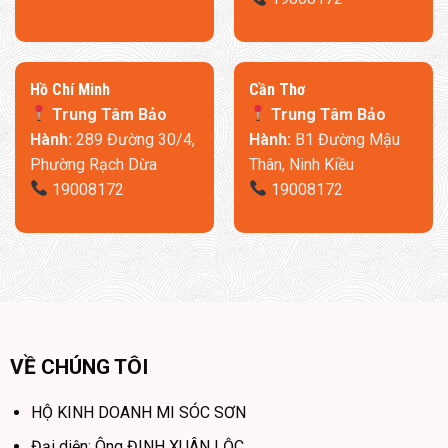
​Hồ Chí Minh
Cần Thơ
Trung Tâm Bảo
Trung Tâm Bảo
Hành:
289 Đường 30/4,
Hành:
B1 Đường Mậu
Phường Rạch Dừa
Thân, Ninh Kiều
19008172
19008172
Các sản phẩm của Xiaomi đều tối ưu cho không gian, tính
năng cho đến hiệu quả sử dụng, vì thế tủ lạnh Xiaomi 215l
VỀ CHÚNG TÔI
cũng là minh chứng cho việc đó bởi nó được tối ưu để tiết
kiệm điện và giảm độ ồn khi hoạt động của thiết bị. Tủ lạnh
HỘ KINH DOANH MI SÓC SƠN
Xiaomi 215L – BCD-215MDMJ05 vận hành 24h nhưng chỉ
Đại diện: Ông ĐINH XUÂN LỘC