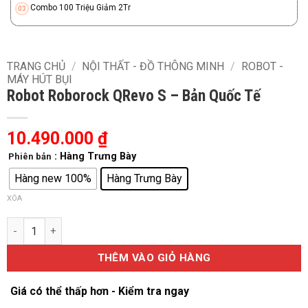
Combo 100 Triệu Giảm 2Tr
TRANG CHỦ
/
NỘI THẤT - ĐỒ THÔNG MINH
/
ROBOT -
MÁY HÚT BỤI
Robot Roborock QRevo S – Bản Quốc Tế
10.490.000
₫
: Hàng Trưng Bày
Phiên bản
Hàng new 100%
Hàng Trưng Bày
XÓA
Robot Roborock QRevo S – Bản Quốc Tế số lượng
THÊM VÀO GIỎ HÀNG
Giá có thể thấp hơn - Kiểm tra ngay