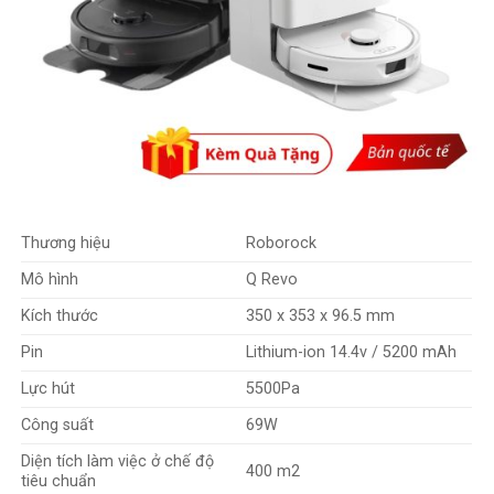
Robot hút bụi lau nhà Roborock
QRevo S sẽ là sự lựa chọn
hàng đầu cho việc làm sạch nhà cửa với nhiều ưu điểm nổi trội
có thể kể tới như:
Trạm sạc đa năng 6 trong 1
Sấy khô dẻ lau ở nhiệt độ 45 độ.
Thương hiệu
Roborock
Dung tích hộp nước sạch lên tới 5L.
Mô hình
Q Revo
Dung tích hộp nước bẩn 4.2L.
Kích thước
350 x 353 x 96.5 mm
Tự động nâng dẻ lau lên 10mm cực thông minh.
Pin
Lithium-ion 14.4v / 5200 mAh
Công nghệ sạc nhanh vượt trội (nhanh hơn 30%)
Lực hút
5500Pa
Công nghệ lau xoay 200 vòng/ phút
Công suất
69W
Đế có thể tháo rời, dễ dàng vệ sinh hơn.
Diện tích làm việc ở chế độ
400 m2
tiêu chuẩn
Dung lượng pin khủng