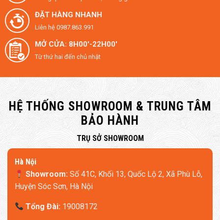
ĐẶT HÀNG NHANH
Liên hệ 0987.863.991
MỞ CỬA: 8H00'-22H00'
Từ thứ hai đến chủ nhật
HỆ THỐNG SHOWROOM & TRUNG TÂM
BẢO HÀNH
​TRỤ SỞ SHOWROOM
Hà Nội
Showroom:
Số 41C, Khối 13, Quốc Lộ 2, Xã Phù Lỗ,
Huyện Sóc Sơn, Hà Nội
Tổng Đài:
19008172