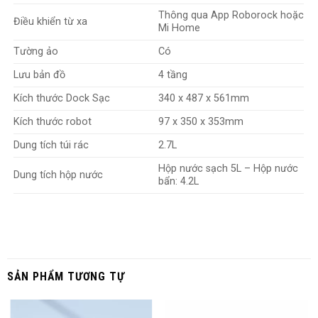
Thông qua App Roborock hoặc
Lực hút lên tới 7000Pa
Điều khiển từ xa
Mi Home
Hệ thống tránh chướng ngại vật 3D
Tường ảo
Có
Qrevo S chuẩn “con nhà người ta” với lực hút “vượt trội” hơn
Lưu bản đồ
4 tầng
thế hệ tiền nhiệm Roborock Qrevo. Đem công nghệ mạnh mẽ
Kích thước Dock Sạc
340 x 487 x 561mm
vào không gian sống, 7000Pa cho Qrevo S thỏa sức dọn mọi
Kích thước robot
97 x 350 x 353mm
vết bẩn khô hay ướt. Không còn cần cảm hứng, việc làm sạch
bỗng trở nên rất chill, bạn tha hồ rảnh rang làm điều mình
Dung tích túi rác
2.7L
thích.
Hộp nước sạch 5L – Hộp nước
Dung tích hộp nước
bẩn: 4.2L
SẢN PHẨM TƯƠNG TỰ