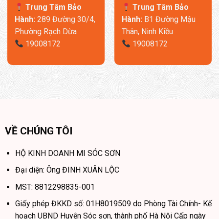
Trung Tâm Bảo
Trung Tâm Bảo
Hành:
289 Đường 30/4,
Hành:
B1 Đường Mậu
Phường Rạch Dừa
Thân, Ninh Kiều
19008172
19008172
VỀ CHÚNG TÔI
HỘ KINH DOANH MI SÓC SƠN
Đại diện: Ông ĐINH XUÂN LỘC
MST: 8812298835-001
Giấy phép ĐKKD số: 01H8019509 do Phòng Tài Chính- Kế
hoạch UBND Huyện Sóc sơn, thành phố Hà Nội Cấp ngày