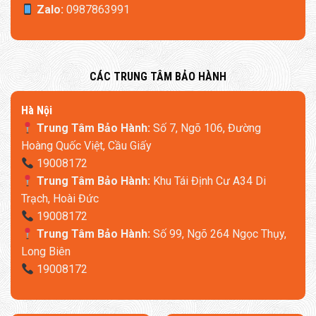
Zalo:
0987863991
​CÁC TRUNG TÂM BẢO HÀNH
​Hà Nội
Trung Tâm Bảo Hành:
Số 7, Ngõ 106, Đường
Hoàng Quốc Việt, Cầu Giấy
19008172
Trung Tâm Bảo Hành:
Khu Tái Định Cư A34 Di
Trạch, Hoài Đức
19008172
Trung Tâm Bảo Hành:
Số 99, Ngõ 264 Ngọc Thụy,
Long Biên
19008172