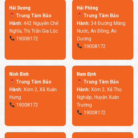
​Hải Dương
​Hải Phòng
Trung Tâm Bảo
Trung Tâm Bảo
Hành:
442 Nguyễn Chế
Hành:
34 Đường Máng
Nghĩa, Thị Trấn Gia Lộc
Nước, An Đồng, An
19008172
Dương
19008172
Ninh Bình
​Nam Định
Trung Tâm Bảo
Trung Tâm Bảo
Hành:
Xóm 2, Xã Xuân
Hành:
Xóm 2, Xã Thọ
Hưng
Nghiệp, Huyện Xuân
19008172
Trường
19008172
10 chế độ massage, được điều khiển qua App