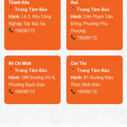
Thanh Hóa
​Huế
Trung Tâm Bảo
Trung Tâm Bảo
Hành:
Lô 3, Khu Công
Hành:
246 Phạm Văn
Nghiệp Tây Bắc Ga
Đồng, Phường Phú
19008172
Thượng
19008172
​Hồ Chí Minh
Cần Thơ
Trung Tâm Bảo
Trung Tâm Bảo
Hành:
289 Đường 30/4,
Hành:
B1 Đường Mậu
Phường Rạch Dừa
Thân, Ninh Kiều
19008172
19008172