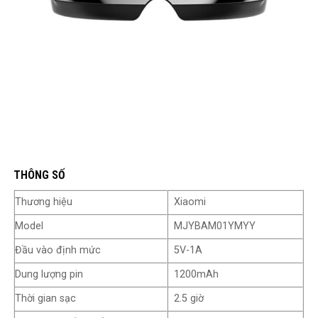
Massage 8 huyệt đạo quanh mắt
THÔNG SỐ
Thương hiệu
Xiaomi
Model
MJYBAM01YMYY
Đầu vào định mức
5V-1A
Dung lượng pin
1200mAh
Thời gian sạc
2.5 giờ