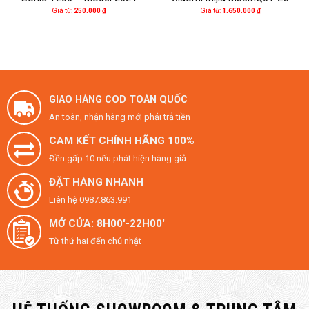
Giá từ:
250.000
₫
Giá từ:
1.650.000
₫
GIAO HÀNG COD TOÀN QUỐC
An toàn, nhận hàng mới phải trả tiền
CAM KẾT CHÍNH HÃNG 100%
Đền gấp 10 nếu phát hiện hàng giả
ĐẶT HÀNG NHANH
Liên hệ 0987.863.991
MỞ CỬA: 8H00'-22H00'
Từ thứ hai đến chủ nhật