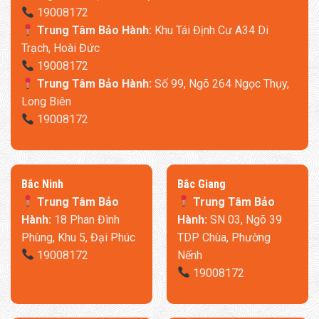
19008172
Trung Tâm Bảo Hành:
Khu Tái Định Cư A34 Di
Máy massage mắt Xiaomi MJYBAM01YMYY
trang bị 2
Trạch, Hoài Đức
lớp túi khí 3D với 3 mức điều chỉnh cường độ túi khí giúp
19008172
mang đến các động tác massage êm ái hơn cho vùng mắt. Cụ
Trung Tâm Bảo Hành:
Số 99, Ngõ 264 Ngọc Thụy,
thể, theo các đường viền xung quanh mắt sẽ có 5 túi khí lớn
Long Biên
chồng lên 4 túi khí nhỏ riêng lẻ và có thể điều chỉnh 3 mức
19008172
cường độ túi khí, giúp mang lại hiệu quả massage ổn định và
toàn diện hơn. Túi khí hoạt động với độ ồn cực
thấp <50dB nên hầu như không làm ảnh hưởng nhiều đến quá
​Bắc Ninh
​Bắc Giang
trình massage và thư giãn của người dùng.
Trung Tâm Bảo
Trung Tâm Bảo
Hành:
18 Phan Đình
Hành:
SN 03, Ngõ 39
Phùng, Khu 5, Đại Phúc
TDP Chùa, Phường
19008172
Nếnh
19008172