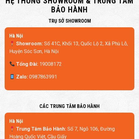
HỆ THỐNG SHOWROOM & TRUNG TÂM
BẢO HÀNH
​TRỤ SỞ SHOWROOM
Trang bị túi khí 3D cánh bướm, giúp massage êm ái
Hà Nội
Showroom:
Số 41C, Khối 13, Quốc Lộ 2, Xã Phù Lỗ,
Huyện Sóc Sơn, Hà Nội
Tổng Đài:
19008172
Zalo:
0987863991
​CÁC TRUNG TÂM BẢO HÀNH
​Hà Nội
Trung Tâm Bảo Hành:
Số 7, Ngõ 106, Đường
Hoàng Quốc Việt, Cầu Giấy