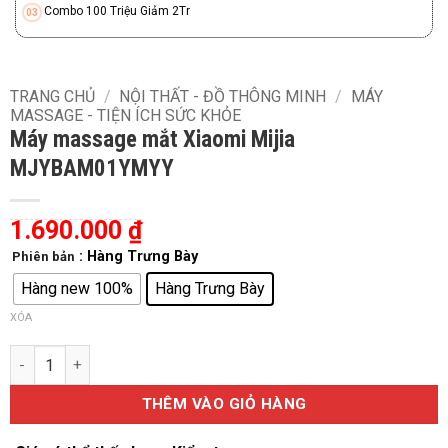
Combo 100 Triệu Giảm 2Tr
TRANG CHỦ
/
NỘI THẤT - ĐỒ THÔNG MINH
/
MÁY
MASSAGE - TIỆN ÍCH SỨC KHỎE
Máy massage mắt Xiaomi Mijia
MJYBAM01YMYY
1.690.000
₫
: Hàng Trưng Bày
Phiên bản
Hàng new 100%
Hàng Trưng Bày
XÓA
Máy massage mắt Xiaomi Mijia MJYBAM01YMYY số lượng
THÊM VÀO GIỎ HÀNG