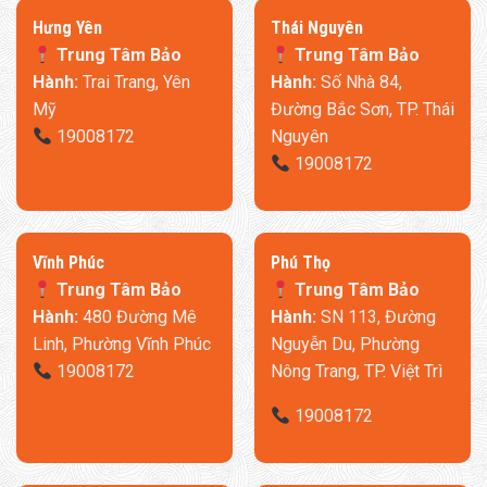
​Hưng Yên
Thái Nguyên
Trung Tâm Bảo
Trung Tâm Bảo
Hành:
Trai Trang, Yên
Hành:
Số Nhà 84,
Mỹ
Đường Bắc Sơn, TP. Thái
19008172
Nguyên
19008172
​Vĩnh Phúc
​Phú Thọ
Đặc biệt, trong nhóm túi khí còn có 1 túi khí massage hình
Trung Tâm Bảo
Trung Tâm Bảo
cánh bướm cho vùng trước mũi. Thiết kế này được tối ưu hóa
Hành:
480 Đường Mê
Hành:
SN 113, Đường
đặc biệt dựa trên đặc điểm của các huyệt đạo quanh mắt, có
Linh, Phường Vĩnh Phúc
Nguyễn Du, Phường
thể tập trung xoa bóp vùng huyệt đạo ở mũi đồng thời ôm khít
19008172
Nông Trang, TP. Việt Trì
hơn với các đường viền của mũi và quanh mắt. Từ đó nâng
cao hiệu quả massage và cũng tránh lực kéo mạnh lên vùng
19008172
da nhạy cảm xung quanh mắt.