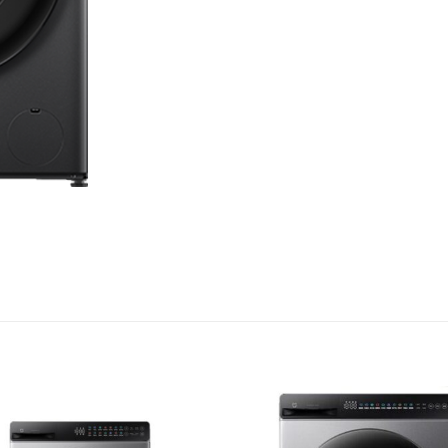
 tiến
trình giặt chỉ còn 36 phút, tiết kiệm thời gian mà vẫn đảm bảo hi
530mm giúp giặt sạch sâu, giảm nhăn và xử lý dễ dàng các món
iảm cặn bột giặt, mang đến trải nghiệm giặt giũ hoàn hảo hơn.