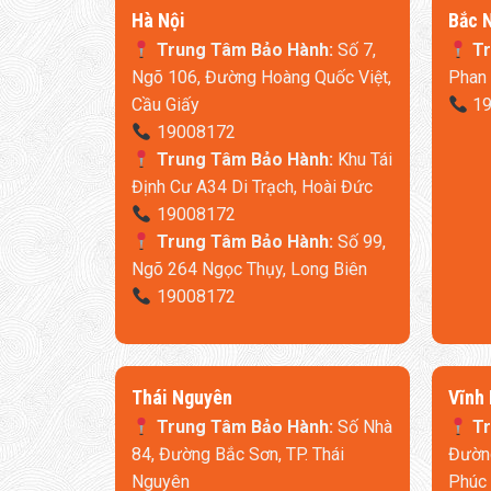
​Hà Nội
​Bắc 
Trung Tâm Bảo Hành:
Số 7,
Tr
Ngõ 106, Đường Hoàng Quốc Việt,
Phan 
Cầu Giấy
19
19008172
Trung Tâm Bảo Hành:
Khu Tái
Định Cư A34 Di Trạch, Hoài Đức
19008172
Trung Tâm Bảo Hành:
Số 99,
Ngõ 264 Ngọc Thụy, Long Biên
19008172
Thái Nguyên
​Vĩnh
Trung Tâm Bảo Hành:
Số Nhà
Tr
84, Đường Bắc Sơn, TP. Thái
Đường
Nguyên
Phúc