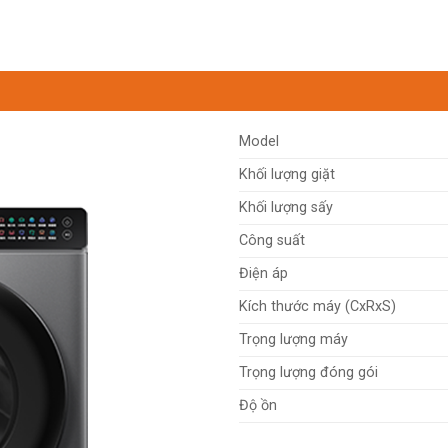
t kế siêu mỏng, chỉ 507mm, giúp tiết kiệm đáng kể không gian so 
 từ phòng tắm, ban công đến nhà bếp. Viền cạnh được thiết kế nh
Model
Khối lượng giặt
Khối lượng sấy
Công suất
Điện áp
Kích thước máy (CxRxS)
Trọng lượng máy
Trọng lượng đóng gói
Độ ồn