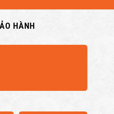
BẢO HÀNH
n không gian sống. Hơn nữa, động cơ này giúp kéo