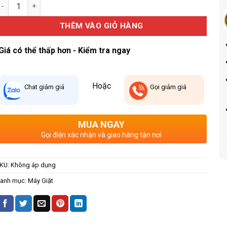
áy giặt Xiaomi Mijia MJ108 Pro – Model 2026 (Giặt 10kg, Sấy 7kg
THÊM VÀO GIỎ HÀNG
Giá có thể thấp hơn - Kiểm tra ngay
Hoặc
Chat
giảm giá
Gọi
giảm giá
MUA NGAY
Gọi điện xác nhận và giao hàng tận nơi
KU:
Không áp dụng
anh mục:
Máy Giặt