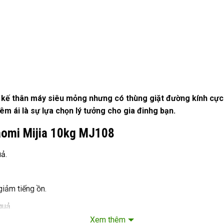
 kế thân máy siêu mỏng nhưng có thùng giặt đường kính cực l
êm ái là sự lựa chọn lý tưởng cho gia đinhg bạn.
iaomi Mijia 10kg MJ108
uả.
giảm tiếng ồn.
quả.
Xem thêm
loại vải.