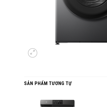
Hiệu suất giặt vượt trội với công nghệ tiên
SẢN PHẨM TƯƠNG TỰ
Công nghệ Essence giặt nhanh:
Rút ngắn chu 
Lồng giặt đường kính lớn:
Đường kính từ 525-
Hệ thống phun áp suất cao:
Làm sạch sâu và g