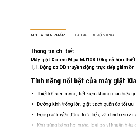
MÔ TẢ SẢN PHẨM
THÔNG TIN BỔ SUNG
Thông tin chi tiết
Máy giặt Xiaomi Mijia MJ108 10kg sở hữu thiết
1,1. Động cơ DD truyền động trực tiếp giảm ồn 
Tính năng nổi bật của máy giặt X
Thiết kế siêu mỏng, tiết kiệm không gian hiệu q
Đường kính trống lớn, giặt sạch quần áo tối ưu.
Động cơ truyền động trực tiếp, vận hành êm ái, 
Khử trùng bằng hơi nước, loại bỏ vi khuẩn hiệu 
Nhiều chế độ giặt thông minh, linh hoạt cho mọi 