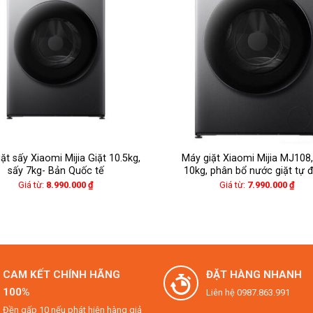
đình
hơi nước nhiệt độ cao, loại bỏ đến 99,99% vi khuẩn và bọ ve, đảm
triển của vi khuẩn, giữ lồng giặt luôn sạch sẽ sau mỗi lần sử d
ặt sấy Xiaomi Mijia Giặt 10.5kg,
Máy giặt Xiaomi Mijia MJ108,
sấy 7kg- Bản Quốc tế
10kg, phân bổ nước giặt tự 
Giá từ:
8.990.000
₫
Giá từ:
7.990.000
₫
CAM KẾT CHÍNH HÃNG
ĐẶT HÀNG NHANH
100%
Liên hệ 0987.863.991
Đền gấp 10 nếu phát hiện hàng giả