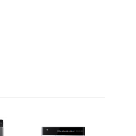
ệu quả làm sạch tối ưu.
 đồ cồng kềnh như chăn mền hay rèm cửa.