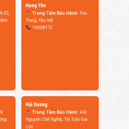
​Hưng Yên
N 03,
Trung Tâm Bảo Hành:
Trai
Nếnh
Trang, Yên Mỹ
19008172
​Hải Dương
N
Trung Tâm Bảo Hành:
442
ờng
Nguyễn Chế Nghĩa, Thị Trấn Gia
Lộc