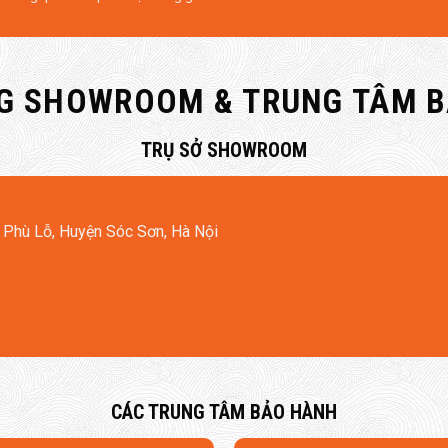
G SHOWROOM & TRUNG TÂM 
​TRỤ SỞ SHOWROOM
 Phù Lỗ, Huyện Sóc Sơn, Hà Nội
 sát, vận hành êm ái với độ ồn chỉ 52dB, không làm ảnh hưởng đế
với tỷ lệ làm sạch 1,10 – vượt xa tiêu chuẩn thông thường.
​CÁC TRUNG TÂM BẢO HÀNH