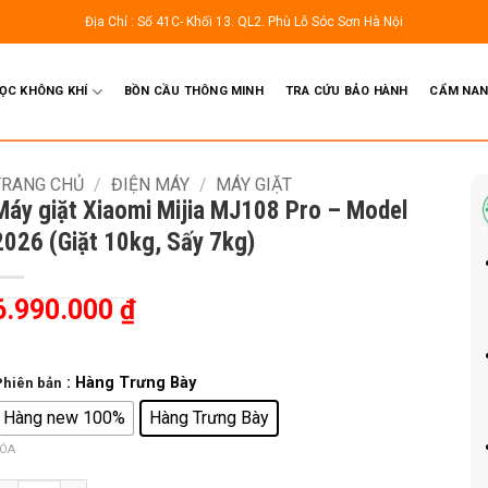
Địa Chỉ : Số 41C- Khối 13. QL2. Phù Lỗ Sóc Sơn Hà Nội
LỌC KHÔNG KHÍ
BỒN CẦU THÔNG MINH
TRA CỨU BẢO HÀNH
CẨM NAN
TRANG CHỦ
/
ĐIỆN MÁY
/
MÁY GIẶT
Máy giặt Xiaomi Mijia MJ108 Pro – Model
2026 (Giặt 10kg, Sấy 7kg)
6.990.000
₫
: Hàng Trưng Bày
Phiên bản
Hàng new 100%
Hàng Trưng Bày
ÓA