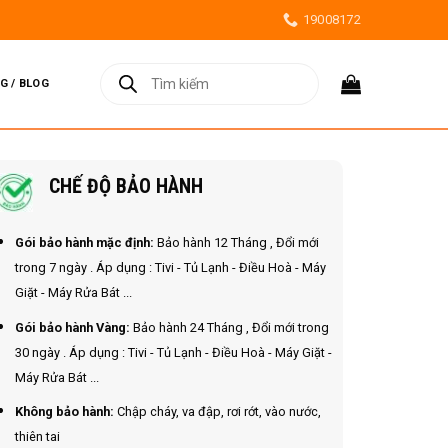
19008172
Tìm
kiếm
G / BLOG
sản
phẩm
CHẾ ĐỘ BẢO HÀNH
Gói bảo hành mặc định:
Bảo hành 12 Tháng , Đổi mới
trong 7 ngày . Áp dụng : Tivi - Tủ Lạnh - Điều Hoà - Máy
Giặt - Máy Rửa Bát ...
Gói bảo hành Vàng:
Bảo hành 24 Tháng , Đổi mới trong
30 ngày . Áp dụng : Tivi - Tủ Lạnh - Điều Hoà - Máy Giặt -
Máy Rửa Bát ...
Không bảo hành:
Chập cháy, va đập, rơi rớt, vào nước,
thiên tai