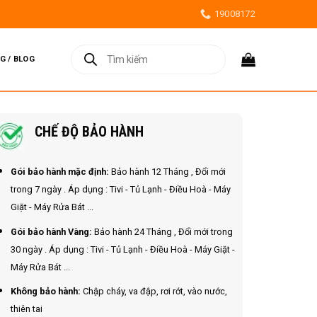
19008172
Tìm
kiếm
G / BLOG
sản
phẩm
CHẾ ĐỘ BẢO HÀNH
Gói bảo hành mặc định:
Bảo hành 12 Tháng , Đổi mới
trong 7 ngày . Áp dụng : Tivi - Tủ Lạnh - Điều Hoà - Máy
Giặt - Máy Rửa Bát ...
Gói bảo hành Vàng:
Bảo hành 24 Tháng , Đổi mới trong
30 ngày . Áp dụng : Tivi - Tủ Lạnh - Điều Hoà - Máy Giặt -
Máy Rửa Bát ...
Không bảo hành:
Chập cháy, va đập, rơi rớt, vào nước,
thiên tai