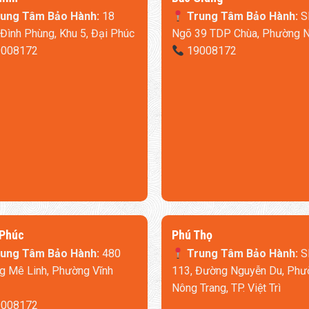
ung Tâm Bảo Hành:
18
Trung Tâm Bảo Hành:
S
Đình Phùng, Khu 5, Đại Phúc
Ngõ 39 TDP Chùa, Phường 
008172
19008172
 Phúc
​Phú Thọ
ung Tâm Bảo Hành:
480
Trung Tâm Bảo Hành:
S
Thiết kế cao cấp, hỗ trợ giấc ngủ
 Mê Linh, Phường Vĩnh
113, Đường Nguyễn Du, Phư
Nông Trang, TP. Việt Trì
008172