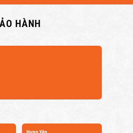
BẢO HÀNH
​Hưng Yên