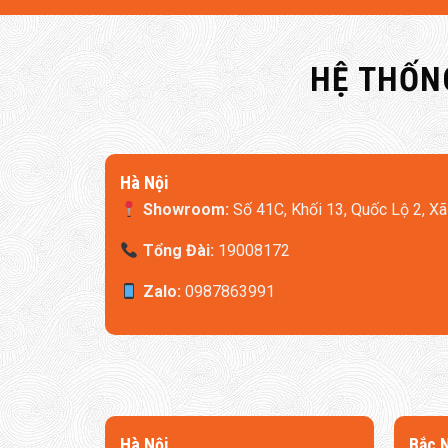
HỆ THỐN
Hà Nội
Showroom:
Số 41C, Khối 13, Quốc Lộ 2, Xã
Tổng Đài:
19008172
Zalo:
0987863991
​Hà Nội
​Bắc 