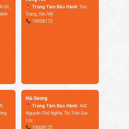
N 03,
Trung Tâm Bảo Hành:
Trai
Nếnh
Trang, Yên Mỹ
19008172
​Hải Dương
N
Trung Tâm Bảo Hành:
442
ờng
Nguyễn Chế Nghĩa, Thị Trấn Gia
Lộc
19008172