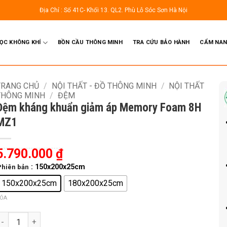
Địa Chỉ : Số 41C- Khối 13. QL2. Phù Lỗ Sóc Sơn Hà Nội
LỌC KHÔNG KHÍ
BỒN CẦU THÔNG MINH
TRA CỨU BẢO HÀNH
CẨM NAN
TRANG CHỦ
/
NỘI THẤT - ĐỒ THÔNG MINH
/
NỘI THẤT
THÔNG MINH
/
ĐỆM
Đệm kháng khuẩn giảm áp Memory Foam 8H
MZ1
5.790.000
₫
: 150x200x25cm
Phiên bản
150x200x25cm
180x200x25cm
ÓA
ệm kháng khuẩn giảm áp Memory Foam 8H MZ1 số lượng