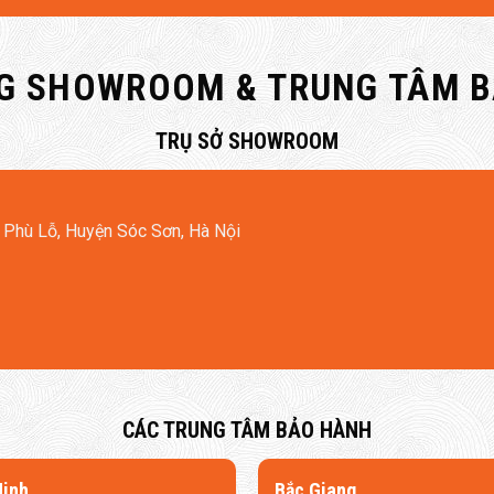
G SHOWROOM & TRUNG TÂM 
​TRỤ SỞ SHOWROOM
 Phù Lỗ, Huyện Sóc Sơn, Hà Nội
​CÁC TRUNG TÂM BẢO HÀNH
Ninh
​Bắc Giang