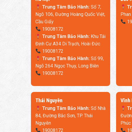
Trung Tâm Bảo Hành:
Số 7,
Tr
Ngõ 106, Đường Hoàng Quốc Việt,
Phan 
Cầu Giấy
19
19008172
Trung Tâm Bảo Hành:
Khu Tái
Định Cư A34 Di Trạch, Hoài Đức
19008172
Trung Tâm Bảo Hành:
Số 99,
Ngõ 264 Ngọc Thụy, Long Biên
19008172
Thái Nguyên
​Vĩnh
Trung Tâm Bảo Hành:
Số Nhà
Tr
84, Đường Bắc Sơn, TP. Thái
Đường
Nguyên
Phúc
Đệm 11 lớp kháng khuẩn, giảm áp
19008172
19