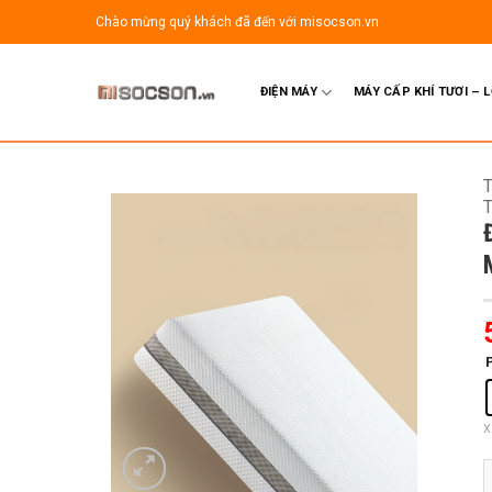
Bỏ
Chào mừng quý khách đã đến với misocson.vn
qua
nội
dung
ĐIỆN MÁY
MÁY CẤP KHÍ TƯƠI – 
X
Đ